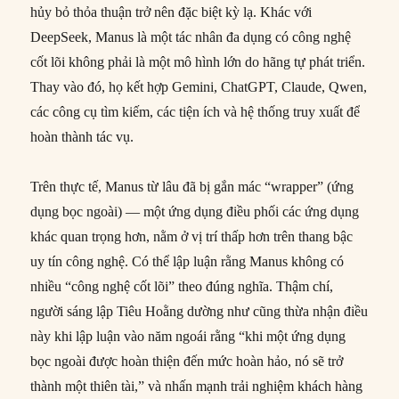
hủy bỏ thỏa thuận trở nên đặc biệt kỳ lạ. Khác với
DeepSeek, Manus là một tác nhân đa dụng có công nghệ
cốt lõi không phải là một mô hình lớn do hãng tự phát triển.
Thay vào đó, họ kết hợp Gemini, ChatGPT, Claude, Qwen,
các công cụ tìm kiếm, các tiện ích và hệ thống truy xuất để
hoàn thành tác vụ.
Trên thực tế, Manus từ lâu đã bị gắn mác “wrapper” (ứng
dụng bọc ngoài) — một ứng dụng điều phối các ứng dụng
khác quan trọng hơn, nằm ở vị trí thấp hơn trên thang bậc
uy tín công nghệ. Có thể lập luận rằng Manus không có
nhiều “công nghệ cốt lõi” theo đúng nghĩa. Thậm chí,
người sáng lập Tiêu Hoằng dường như cũng thừa nhận điều
này khi lập luận vào năm ngoái rằng “khi một ứng dụng
bọc ngoài được hoàn thiện đến mức hoàn hảo, nó sẽ trở
thành một thiên tài,” và nhấn mạnh trải nghiệm khách hàng