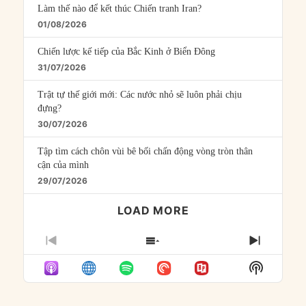
Làm thế nào để kết thúc Chiến tranh Iran?
01/08/2026
Chiến lược kế tiếp của Bắc Kinh ở Biển Đông
31/07/2026
Trật tự thế giới mới: Các nước nhỏ sẽ luôn phải chịu
đựng?
30/07/2026
Tập tìm cách chôn vùi bê bối chấn động vòng tròn thân
cận của mình
29/07/2026
LOAD MORE
PREVIOUS
SHOW
NEXT
EPISODE
EPISODES
EPISO
Show
LIST
Podcast
Informat