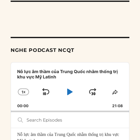
NGHE PODCAST NCQT
Audio
Player
Nỗ lực âm thầm của Trung Quốc nhằm thống trị
khu vực Mỹ Latinh
1
X
SKIP
PLAY
JUMP
CHANGE
SHARE
PLAYBACK
THIS
BACKWARD
PAUSE
FORWARD
00:00
RATE
21:08
EPISOD
Search
Episodes
Nỗ lực âm thầm của Trung Quốc nhằm thống trị khu vực