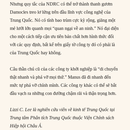
Nhưng quy tắc của NDRC có thể trở thành thanh gươm
Damocles treo lơ lửng trên đầu lĩnh vực công nghệ của
Trung Quốc. Nó có tính bao trùm cực kỳ rộng, giăng một
mẻ lưới lớn quanh mọi “quan ngại về an ninh.” Nó đại diện
cho một cách tiếp cận ưu tiên bản chất hơn hình thức đối
với các quy định, bất kể trên giấy tờ công ty đó có phải là
của Trung Quốc hay không.
Câu thần chú cũ của các công ty khởi nghiệp là “di chuyển
thật nhanh và phá vỡ mọi thứ.” Manus đã đi nhanh đến
mức tự phá vỡ chính mình. Các công ty khác có thể sẽ bắt
đầu vạch ra những con đường chậm rãi và thận trọng hơn.
Lizzi C. Lee là nghiên cứu viên về kinh tế Trung Quốc tại
Trung tâm Phân tích Trung Quốc thuộc Viện Chính sách
Hiệp hội Châu Á.