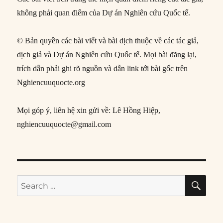
không phải quan điểm của Dự án Nghiên cứu Quốc tế.
© Bản quyền các bài viết và bài dịch thuộc về các tác giả,
dịch giả và Dự án Nghiên cứu Quốc tế. Mọi bài đăng lại,
trích dẫn phải ghi rõ nguồn và dẫn link tới bài gốc trên
Nghiencuuquocte.org
Mọi góp ý, liên hệ xin gửi về: Lê Hồng Hiệp,
nghiencuuquocte@gmail.com
SE
Search
for: