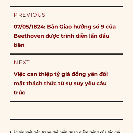
Post
PREVIOUS
navigation
Previous
07/05/1824: Bản Giao hưởng số 9 của
post:
Beethoven được trình diễn lần đầu
tiên
NEXT
Next
Việc can thiệp tỷ giá đồng yên đối
post:
mặt thách thức từ sự suy yếu cấu
trúc
Các bài viết trên trang thể hiện quan điểm riêng của tác giả,