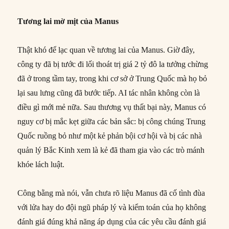
Tương lai mờ mịt của Manus
Thật khó để lạc quan về tương lai của Manus. Giờ đây,
công ty đã bị tước đi lối thoát trị giá 2 tỷ đô la tưởng chừng
đã ở trong tầm tay, trong khi cơ sở ở Trung Quốc mà họ bỏ
lại sau lưng cũng đã bước tiếp. AI tác nhân không còn là
điều gì mới mẻ nữa. Sau thương vụ thất bại này, Manus có
nguy cơ bị mắc kẹt giữa các bản sắc: bị công chúng Trung
Quốc ruồng bỏ như một kẻ phản bội cơ hội và bị các nhà
quản lý Bắc Kinh xem là kẻ đã tham gia vào các trò mánh
khóe lách luật.
Công bằng mà nói, vẫn chưa rõ liệu Manus đã cố tình đùa
với lửa hay do đội ngũ pháp lý và kiểm toán của họ không
đánh giá đúng khả năng áp dụng của các yêu cầu đánh giá