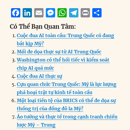
F
Li
E
M
W
T
P
S
a
n
m
e
h
el
ri
h
Có Thể Bạn Quan Tâm:
c
k
ai
ss
at
e
n
a
Cuộc đua AI toàn cầu: Trung Quốc có đang
e
e
l
e
s
g
t
re
bắt kịp Mỹ?
b
d
n
A
r
Mối đe dọa thực sự từ AI Trung Quốc
o
I
g
p
a
Washington có thể hối tiếc vì kiểm soát
o
n
er
p
m
chip AI quá mức
k
Cuộc đua AI thực sự
Cựu quan chức Trung Quốc: Mỹ là lực lượng
phá hoại trật tự kinh tế toàn cầu
Một loại tiền tệ của BRICS có thể đe dọa sự
thống trị của đồng đô la Mỹ?
Ảo tưởng và thực tế trong cạnh tranh chiến
lược Mỹ – Trung