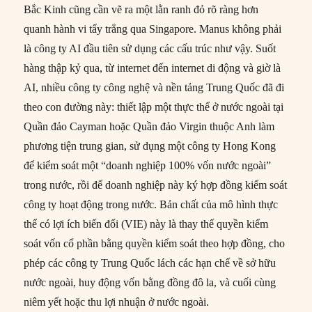
Bắc Kinh cũng cần vẽ ra một lằn ranh đỏ rõ ràng hơn
quanh hành vi tẩy trắng qua Singapore. Manus không phải
là công ty AI đầu tiên sử dụng các cấu trúc như vậy. Suốt
hàng thập kỷ qua, từ internet đến internet di động và giờ là
AI, nhiều công ty công nghệ và nền tảng Trung Quốc đã đi
theo con đường này: thiết lập một thực thể ở nước ngoài tại
Quần đảo Cayman hoặc Quần đảo Virgin thuộc Anh làm
phương tiện trung gian, sử dụng một công ty Hong Kong
để kiểm soát một “doanh nghiệp 100% vốn nước ngoài”
trong nước, rồi để doanh nghiệp này ký hợp đồng kiểm soát
công ty hoạt động trong nước. Bản chất của mô hình thực
thể có lợi ích biến đổi (VIE) này là thay thế quyền kiểm
soát vốn cổ phần bằng quyền kiểm soát theo hợp đồng, cho
phép các công ty Trung Quốc lách các hạn chế về sở hữu
nước ngoài, huy động vốn bằng đồng đô la, và cuối cùng
niêm yết hoặc thu lợi nhuận ở nước ngoài.