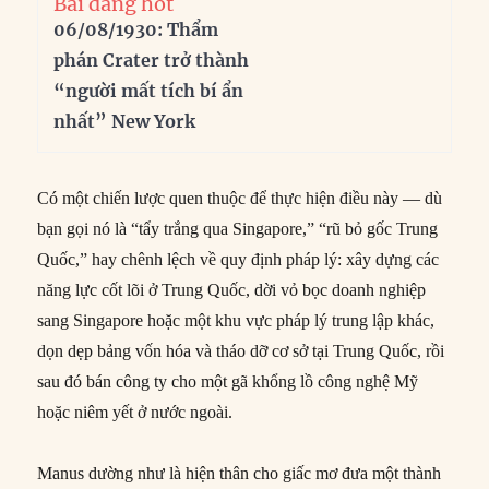
Bài đang hot
06/08/1930: Thẩm
phán Crater trở thành
“người mất tích bí ẩn
nhất” New York
Có một chiến lược quen thuộc để thực hiện điều này — dù
bạn gọi nó là “tẩy trắng qua Singapore,” “rũ bỏ gốc Trung
Quốc,” hay chênh lệch về quy định pháp lý: xây dựng các
năng lực cốt lõi ở Trung Quốc, dời vỏ bọc doanh nghiệp
sang Singapore hoặc một khu vực pháp lý trung lập khác,
dọn dẹp bảng vốn hóa và tháo dỡ cơ sở tại Trung Quốc, rồi
sau đó bán công ty cho một gã khổng lồ công nghệ Mỹ
hoặc niêm yết ở nước ngoài.
Manus dường như là hiện thân cho giấc mơ đưa một thành