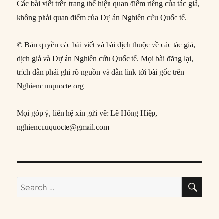
Các bài viết trên trang thể hiện quan điểm riêng của tác giả,
không phải quan điểm của Dự án Nghiên cứu Quốc tế.
© Bản quyền các bài viết và bài dịch thuộc về các tác giả,
dịch giả và Dự án Nghiên cứu Quốc tế. Mọi bài đăng lại,
trích dẫn phải ghi rõ nguồn và dẫn link tới bài gốc trên
Nghiencuuquocte.org
Mọi góp ý, liên hệ xin gửi về: Lê Hồng Hiệp,
nghiencuuquocte@gmail.com
SE
Search
for: