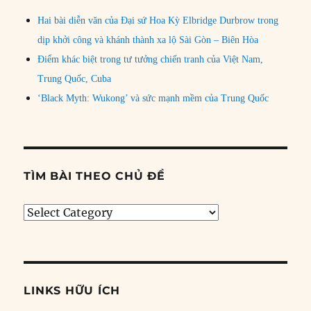
Hai bài diễn văn của Đại sứ Hoa Kỳ Elbridge Durbrow trong
dịp khởi công và khánh thành xa lộ Sài Gòn – Biên Hòa
Điểm khác biệt trong tư tưởng chiến tranh của Việt Nam,
Trung Quốc, Cuba
‘Black Myth: Wukong’ và sức mạnh mềm của Trung Quốc
TÌM BÀI THEO CHỦ ĐỀ
Tìm
bài
theo
chủ
đề
LINKS HỮU ÍCH