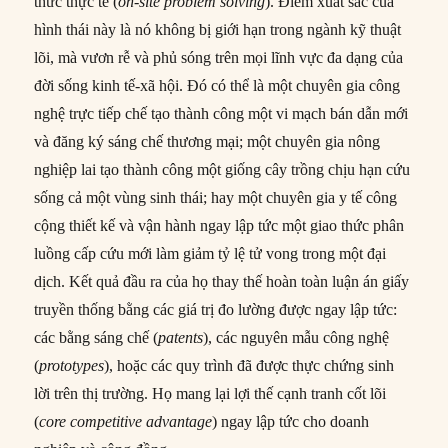
thức thực tế (
on-site problem solving
). Điểm xuất sắc của
hình thái này là nó không bị giới hạn trong ngành kỹ thuật
lõi, mà vươn rễ và phủ sóng trên mọi lĩnh vực đa dạng của
đời sống kinh tế-xã hội. Đó có thể là một chuyên gia công
nghệ trực tiếp chế tạo thành công một vi mạch bán dẫn mới
và đăng ký sáng chế thương mại; một chuyên gia nông
nghiệp lai tạo thành công một giống cây trồng chịu hạn cứu
sống cả một vùng sinh thái; hay một chuyên gia y tế công
cộng thiết kế và vận hành ngay lập tức một giao thức phân
luồng cấp cứu mới làm giảm tỷ lệ tử vong trong một đại
dịch. Kết quả đầu ra của họ thay thế hoàn toàn luận án giấy
truyền thống bằng các giá trị đo lường được ngay lập tức:
các bằng sáng chế (
patents
), các nguyên mẫu công nghệ
(
prototypes
), hoặc các quy trình đã được thực chứng sinh
lời trên thị trường. Họ mang lại lợi thế cạnh tranh cốt lõi
(
core competitive advantage
) ngay lập tức cho doanh