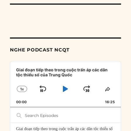
NGHE PODCAST NCQT
Audio
Player
Giai đoạn tiếp theo trong cuộc trấn áp các dân
tộc thiểu số của Trung Quốc
1
X
SKIP
PLAY
JUMP
CHANGE
SHARE
PLAYBACK
THIS
BACKWARD
PAUSE
FORWARD
00:00
RATE
16:25
EPISOD
Search
Episodes
Giai đoạn tiếp theo trong cuộc trấn áp các dân tộc thiểu số