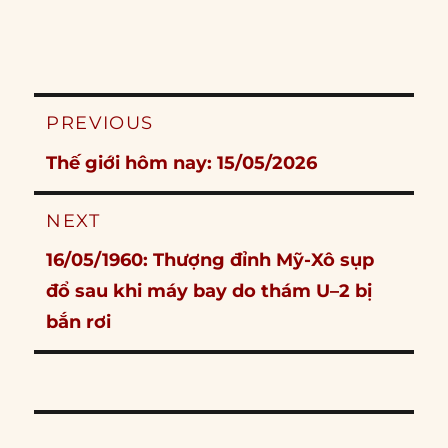
Post
PREVIOUS
navigation
Previous
Thế giới hôm nay: 15/05/2026
post:
NEXT
Next
16/05/1960: Thượng đỉnh Mỹ-Xô sụp
post:
đổ sau khi máy bay do thám U–2 bị
bắn rơi