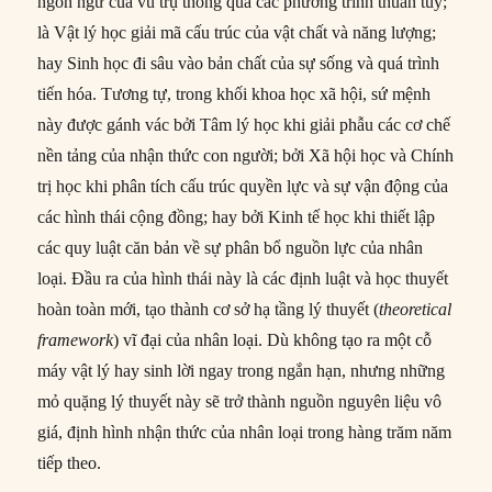
ngôn ngữ của vũ trụ thông qua các phương trình thuần túy;
là Vật lý học giải mã cấu trúc của vật chất và năng lượng;
hay Sinh học đi sâu vào bản chất của sự sống và quá trình
tiến hóa. Tương tự, trong khối khoa học xã hội, sứ mệnh
này được gánh vác bởi Tâm lý học khi giải phẫu các cơ chế
nền tảng của nhận thức con người; bởi Xã hội học và Chính
trị học khi phân tích cấu trúc quyền lực và sự vận động của
các hình thái cộng đồng; hay bởi Kinh tế học khi thiết lập
các quy luật căn bản về sự phân bổ nguồn lực của nhân
loại. Đầu ra của hình thái này là các định luật và học thuyết
hoàn toàn mới, tạo thành cơ sở hạ tầng lý thuyết (
theoretical
framework
) vĩ đại của nhân loại. Dù không tạo ra một cỗ
máy vật lý hay sinh lời ngay trong ngắn hạn, nhưng những
mỏ quặng lý thuyết này sẽ trở thành nguồn nguyên liệu vô
giá, định hình nhận thức của nhân loại trong hàng trăm năm
tiếp theo.