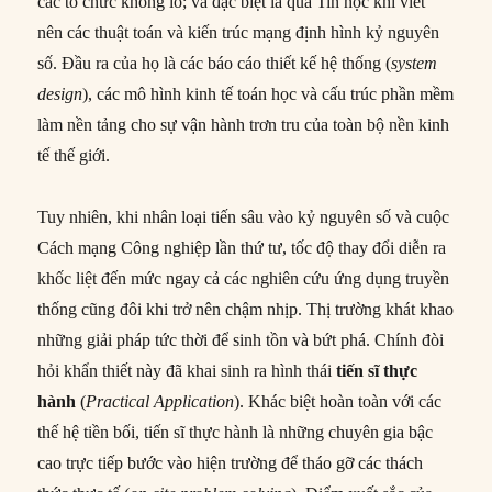
các tổ chức khổng lồ; và đặc biệt là qua Tin học khi viết
nên các thuật toán và kiến trúc mạng định hình kỷ nguyên
số. Đầu ra của họ là các báo cáo thiết kế hệ thống (
system
design
), các mô hình kinh tế toán học và cấu trúc phần mềm
làm nền tảng cho sự vận hành trơn tru của toàn bộ nền kinh
tế thế giới.
Tuy nhiên, khi nhân loại tiến sâu vào kỷ nguyên số và cuộc
Cách mạng Công nghiệp lần thứ tư, tốc độ thay đổi diễn ra
khốc liệt đến mức ngay cả các nghiên cứu ứng dụng truyền
thống cũng đôi khi trở nên chậm nhịp. Thị trường khát khao
những giải pháp tức thời để sinh tồn và bứt phá. Chính đòi
hỏi khẩn thiết này đã khai sinh ra hình thái
tiến sĩ thực
hành
(
Practical Application
). Khác biệt hoàn toàn với các
thế hệ tiền bối, tiến sĩ thực hành là những chuyên gia bậc
cao trực tiếp bước vào hiện trường để tháo gỡ các thách