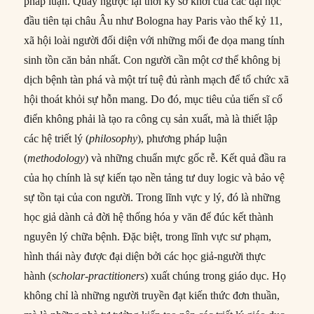
pháp luận. Quay ngược lại thời kỳ sơ khởi của các đại học
đầu tiên tại châu Âu như Bologna hay Paris vào thế kỷ 11,
xã hội loài người đối diện với những mối đe dọa mang tính
sinh tồn căn bản nhất. Con người cần một cơ thể không bị
dịch bệnh tàn phá và một trí tuệ đủ rành mạch để tổ chức xã
hội thoát khỏi sự hỗn mang. Do đó, mục tiêu của tiến sĩ cổ
điển không phải là tạo ra công cụ sản xuất, mà là thiết lập
các hệ triết lý (
philosophy
), phương pháp luận
(
methodology
) và những chuẩn mực gốc rễ. Kết quả đầu ra
của họ chính là sự kiến tạo nền tảng tư duy logic và bảo vệ
sự tồn tại của con người. Trong lĩnh vực y lý, đó là những
học giả dành cả đời hệ thống hóa y văn để đúc kết thành
nguyên lý chữa bệnh. Đặc biệt, trong lĩnh vực sư phạm,
hình thái này được đại diện bởi các học giả-người thực
hành (
scholar-practitioners
) xuất chúng trong giáo dục. Họ
không chỉ là những người truyền đạt kiến thức đơn thuần,