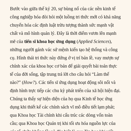
Bước vào giữa thế kỷ 20, sự bùng nổ của các nền kinh tế
công nghiệp hóa đòi hỏi một luồng tri thức mới có khả năng
chuyển hóa các định luật trừu tượng thành sức mạnh vật
chất và mô hình quản lý. Đây là thời điểm vươn lên mạnh
mẽ của
tiến sĩ khoa học ứng dụng
(
Applied Sciences
),
những người gánh vác sứ mệnh kiến tạo hệ thống và công
cụ. Hình thái tri thức này đứng ở vị trí bản lề, vay mượn sự
chính xác của khoa học cơ bản để giải quyết bài toán thực
tế của đời sống, tập trung trả lời cho câu hỏi “Làm thế
nào?” (
How?
). Các tiến sĩ ứng dụng hoạt động sôi nổi và
định hình trực tiếp các chu kỳ phát triển của xã hội hiện đại.
Chúng ta thấy sự hiện diện của họ qua Kinh tế học ứng
dụng khi thiết kế các chính sách vĩ mô điều tiết lạm phát;
qua Khoa học Tài chính khi cấu trúc các dòng vốn toàn
cầu; qua Khoa học Quản trị khi tối ưu hóa nguồn lực của