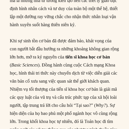
mà là những nhà tư tưởng kiến tạo nên các triết lý giáo dục
định hình nhân cách và tư duy của toàn bộ một thế hệ, thiết
lập một đường ray vững chắc cho nhận thức nhân loại vận
hành xuyên suốt hàng thiên niên kỷ.
Khi sự sinh tồn cơ bản đã được đảm bảo, khát vọng của
con người bắt đầu hướng ra những khoảng không gian rộng
lớn hơn, mở ra kỷ nguyên của
tiến sĩ khoa học cơ bản
(
Basic Sciences
). Đồng hành cùng cuộc Cách mạng Khoa
học, hình thái tri thức này chuyển dịch từ việc diễn giải các
văn bản cổ xưa sang việc quan sát thế giới khách quan.
Nhiệm vụ tối thượng của tiến sĩ khoa học cơ bản là giải mã
các quy luật của vũ trụ và cấu trúc phức tạp của xã hội loài
người, tập trung trả lời cho câu hỏi “Tại sao?” (
Why?
). Sự
hiện diện của họ bao phủ một phổ ngành học vô cùng rộng
lớn. Trong khối khoa học tự nhiên, đó là Toán học đi tìm