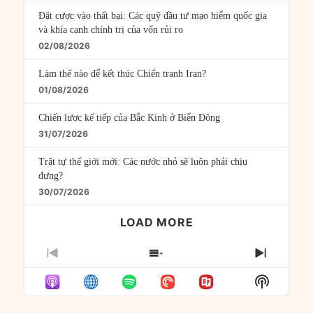
Đặt cược vào thất bại: Các quỹ đầu tư mạo hiểm quốc gia
và khía cạnh chính trị của vốn rủi ro
02/08/2026
Làm thế nào để kết thúc Chiến tranh Iran?
01/08/2026
Chiến lược kế tiếp của Bắc Kinh ở Biển Đông
31/07/2026
Trật tự thế giới mới: Các nước nhỏ sẽ luôn phải chịu
đựng?
30/07/2026
LOAD MORE
PREVIOUS
SHOW
NEXT
EPISODE
EPISODES
EPISO
Show
LIST
Podcast
Informat