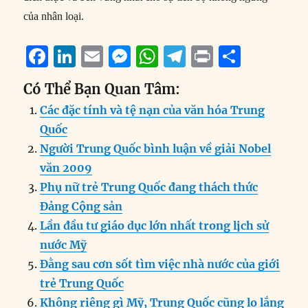
của nhân loại.
F
Li
E
M
W
T
P
S
a
n
m
e
h
el
ri
h
Có Thể Bạn Quan Tâm:
c
k
ai
ss
at
e
n
a
Các đặc tính và tệ nạn của văn hóa Trung
e
e
l
e
s
g
t
re
Quốc
b
d
n
A
r
Người Trung Quốc bình luận về giải Nobel
o
I
g
p
a
văn 2009
o
n
er
p
m
Phụ nữ trẻ Trung Quốc đang thách thức
k
Đảng Cộng sản
Lần đầu tư giáo dục lớn nhất trong lịch sử
nước Mỹ
Đằng sau cơn sốt tìm việc nhà nước của giới
trẻ Trung Quốc
Không riêng gì Mỹ, Trung Quốc cũng lo lắng