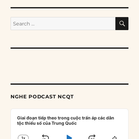
SE
Search
for:
NGHE PODCAST NCQT
Audio
Player
Giai đoạn tiếp theo trong cuộc trấn áp các dân
tộc thiểu số của Trung Quốc
1
X