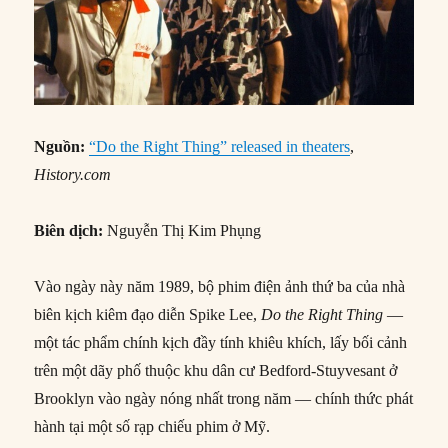
Nguồn:
“Do the Right Thing” released in theaters
,
History.com
Biên dịch:
Nguyễn Thị Kim Phụng
Vào ngày này năm 1989, bộ phim điện ảnh thứ ba của nhà
biên kịch kiêm đạo diễn Spike Lee,
Do the Right Thing
—
một tác phẩm chính kịch đầy tính khiêu khích, lấy bối cảnh
trên một dãy phố thuộc khu dân cư Bedford-Stuyvesant ở
Brooklyn vào ngày nóng nhất trong năm — chính thức phát
hành tại một số rạp chiếu phim ở Mỹ.