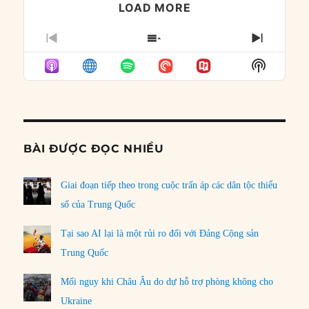
LOAD MORE
PREVIOUS
SHOW
NEXT
EPISODE
EPISODES
EPISO
Show
LIST
Podcast
Informat
BÀI ĐƯỢC ĐỌC NHIỀU
Giai đoạn tiếp theo trong cuộc trấn áp các dân tộc thiểu
số của Trung Quốc
Tại sao AI lại là một rủi ro đối với Đảng Cộng sản
Trung Quốc
Mối nguy khi Châu Âu do dự hỗ trợ phòng không cho
Ukraine