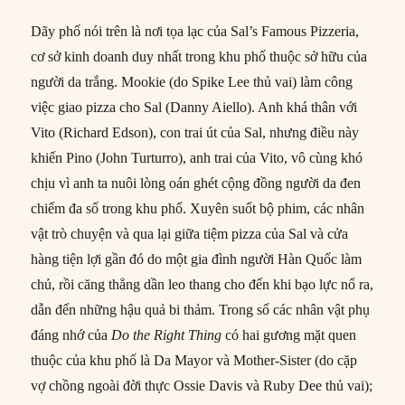
Dãy phố nói trên là nơi tọa lạc của Sal’s Famous Pizzeria,
cơ sở kinh doanh duy nhất trong khu phố thuộc sở hữu của
người da trắng. Mookie (do Spike Lee thủ vai) làm công
việc giao pizza cho Sal (Danny Aiello). Anh khá thân với
Vito (Richard Edson), con trai út của Sal, nhưng điều này
khiến Pino (John Turturro), anh trai của Vito, vô cùng khó
chịu vì anh ta nuôi lòng oán ghét cộng đồng người da đen
chiếm đa số trong khu phố. Xuyên suốt bộ phim, các nhân
vật trò chuyện và qua lại giữa tiệm pizza của Sal và cửa
hàng tiện lợi gần đó do một gia đình người Hàn Quốc làm
chủ, rồi căng thẳng dần leo thang cho đến khi bạo lực nổ ra,
dẫn đến những hậu quả bi thảm. Trong số các nhân vật phụ
đáng nhớ của
Do the Right Thing
có hai gương mặt quen
thuộc của khu phố là Da Mayor và Mother-Sister (do cặp
vợ chồng ngoài đời thực Ossie Davis và Ruby Dee thủ vai);