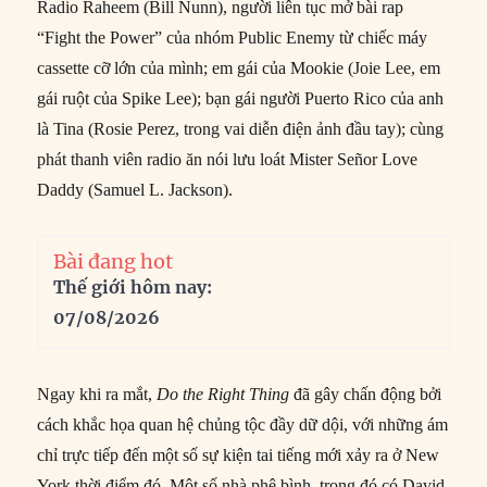
Radio Raheem (Bill Nunn), người liên tục mở bài rap
“Fight the Power” của nhóm Public Enemy từ chiếc máy
cassette cỡ lớn của mình; em gái của Mookie (Joie Lee, em
gái ruột của Spike Lee); bạn gái người Puerto Rico của anh
là Tina (Rosie Perez, trong vai diễn điện ảnh đầu tay); cùng
phát thanh viên radio ăn nói lưu loát Mister Señor Love
Daddy (Samuel L. Jackson).
Bài đang hot
Thế giới hôm nay:
07/08/2026
Ngay khi ra mắt,
Do the Right Thing
đã gây chấn động bởi
cách khắc họa quan hệ chủng tộc đầy dữ dội, với những ám
chỉ trực tiếp đến một số sự kiện tai tiếng mới xảy ra ở New
York thời điểm đó. Một số nhà phê bình, trong đó có David