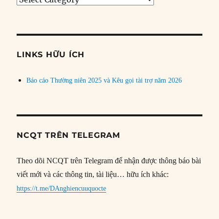
bài
theo
chủ
đề
LINKS HỮU ÍCH
Báo cáo Thường niên 2025 và Kêu gọi tài trợ năm 2026
NCQT TRÊN TELEGRAM
Theo dõi NCQT trên Telegram để nhận được thông báo bài
viết mới và các thông tin, tài liệu… hữu ích khác:
https://t.me/DAnghiencuuquocte