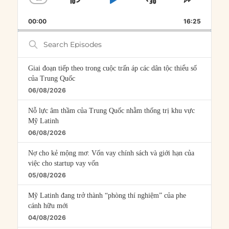
SKIP
PLAY
JUMP
CHANGE
SHARE
PLAYBACK
THIS
BACKWARD
PAUSE
FORWARD
00:00
RATE
16:25
EPISOD
Search
Episodes
Giai đoạn tiếp theo trong cuộc trấn áp các dân tộc thiểu số
của Trung Quốc
06/08/2026
Nỗ lực âm thầm của Trung Quốc nhằm thống trị khu vực
Mỹ Latinh
06/08/2026
Nợ cho kẻ mộng mơ: Vốn vay chính sách và giới hạn của
việc cho startup vay vốn
05/08/2026
Mỹ Latinh đang trở thành “phòng thí nghiệm” của phe
cánh hữu mới
04/08/2026