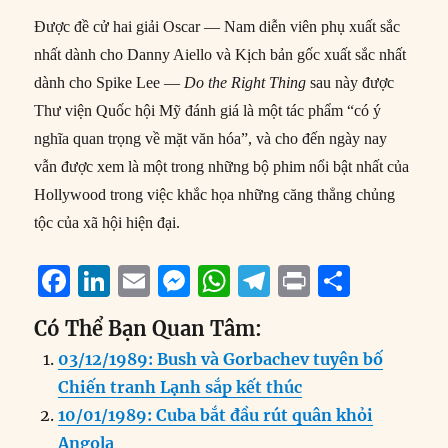
Được đề cử hai giải Oscar — Nam diễn viên phụ xuất sắc
nhất dành cho Danny Aiello và Kịch bản gốc xuất sắc nhất
dành cho Spike Lee —
Do the Right Thing
sau này được
Thư viện Quốc hội Mỹ đánh giá là một tác phẩm “có ý
nghĩa quan trọng về mặt văn hóa”, và cho đến ngày nay
vẫn được xem là một trong những bộ phim nổi bật nhất của
Hollywood trong việc khắc họa những căng thẳng chủng
tộc của xã hội hiện đại.
F
Li
E
M
W
T
P
S
a
n
m
e
h
el
ri
h
Có Thể Bạn Quan Tâm:
c
k
ai
ss
at
e
n
a
03/12/1989: Bush và Gorbachev tuyên bố
e
e
l
e
s
g
t
re
Chiến tranh Lạnh sắp kết thúc
b
d
n
A
r
10/01/1989: Cuba bắt đầu rút quân khỏi
o
I
g
p
a
Angola