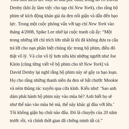
Denby (khi ấy làm việc cho tạp chí
New York
), cho rằng bộ
phim sẽ kích động khán giả da đen nổi giận và dẫn đến bạo
lực. Trong một cuộc phỏng vấn với tạp chí
New York
vào
tháng 4/2008, Spike Lee nhớ lại cuộc tranh cãi ấy: “Một
trong những lời chỉ trích lớn nhất là tôi đã không đưa ra câu
trả lời cho nạn phân biệt chủng tộc trong bộ phim, điều đó
thật vô lý. Và còn vô lý hơn nữa khi những người như Joe
Klein [cũng từng viết về bộ phim cho tờ
New York
] và
David Denby lại nghĩ rằng bộ phim này sẽ gây ra bạo loạn.
Họ cho rằng những thanh niên da đen sẽ bắt chước Mookie
và ném thùng rác xuyên qua cửa kính. Kiểu như: ‘Sao anh
dám phát hành bộ phim này vào mùa hè? Anh biết họ sẽ
như thế nào vào mùa hè mà, thế này khác gì đùa với lửa.’
Tôi không giận họ chút nào đâu. Đó là chuyện của 20 năm
trước rồi, và chính thời gian đã chứng minh tất cả.”