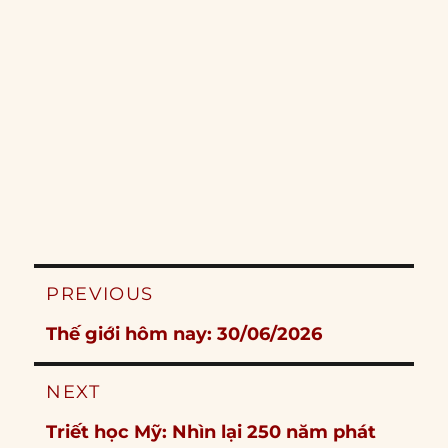
Post
PREVIOUS
navigation
Previous
Thế giới hôm nay: 30/06/2026
post:
NEXT
Next
Triết học Mỹ: Nhìn lại 250 năm phát