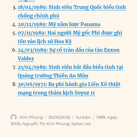
o
n
er
p
m
18/04/1989: Sinh viên Trung Quốc biểu tình
k
chống chính phủ
20/12/1989: Mỹ xâm lược Panama
07/11/1989: Hai người Mỹ gốc Phi được ghi
tên vào lịch sử Hoa Kỳ
24/03/1989: Sự cố tràn dầu của tàu Exxon
Valdez
21/04/1989: Sinh viên bắt đầu biểu tình tại
Quảng trường Thiên An Môn
30/06/1971: Ba phi hành gia Liên Xô thiệt
mạng trong thảm kịch Soyuz 11
Author
Posted
Categories
Tags
Kim Phụng
30/06/2026
Sự kiện
1989
,
ngày
on
3006
,
Nguyễn Thị Kim Phụng
,
Spike Lee