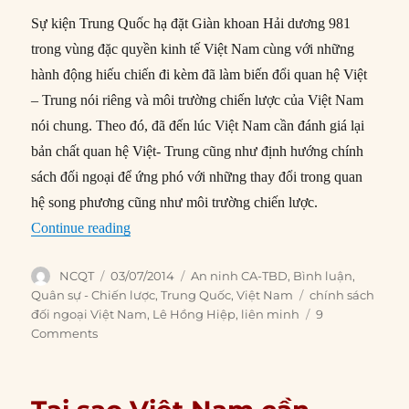
Sự kiện Trung Quốc hạ đặt Giàn khoan Hải dương 981
trong vùng đặc quyền kinh tế Việt Nam cùng với những
hành động hiếu chiến đi kèm đã làm biến đổi quan hệ Việt
– Trung nói riêng và môi trường chiến lược của Việt Nam
nói chung. Theo đó, đã đến lúc Việt Nam cần đánh giá lại
bản chất quan hệ Việt- Trung cũng như định hướng chính
sách đối ngoại để ứng phó với những thay đổi trong quan
hệ song phương cũng như môi trường chiến lược.
“Việt Nam theo đuổi liên minh đối phó Trung Q
Continue reading
Author
Posted
Categories
NCQT
03/07/2014
An ninh CA-TBD
,
Bình luận
,
on
Tags
Quân sự - Chiến lược
,
Trung Quốc
,
Việt Nam
chính sách
đối ngoại Việt Nam
,
Lê Hồng Hiệp
,
liên minh
9
Comments