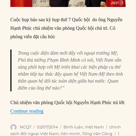
Cuộc họp báo sau kỳ họp thứ 7 Quốc hội do ông Nguyễn
Hạnh Phúc chủ nhiệm văn phòng Quốc hội chủ trì. Có
phóng viên đặt câu hỏi:
Trong cuộc điện đàm mới đây với ngoại trưởng Mỹ,
Phó thủ tướng Phạm Bình Minh có nói, Việt Nam sẵn
sàng phối hợp với Mỹ triển khai các biện pháp cụ thể
nhằm tiếp tục thúc đẩy quan hệ Việt Nam-Mỹ theo tinh
thần quan hệ đối tác toàn diện giữa hai nước. Quan
điểm của ông thế nào?”
Chủ nhiệm văn phòng Quốc hội Nguyễn Hạnh Phúc trả lời:
“Việt Nam không cần đồng minh?”
Continue reading
Author
Posted
Categories
Tags
NCQT
02/07/2014
Bình luận
,
Việt Nam
chính
on
sách đối ngoại Việt Nam
,
liên minh
,
Tống Văn Công
1