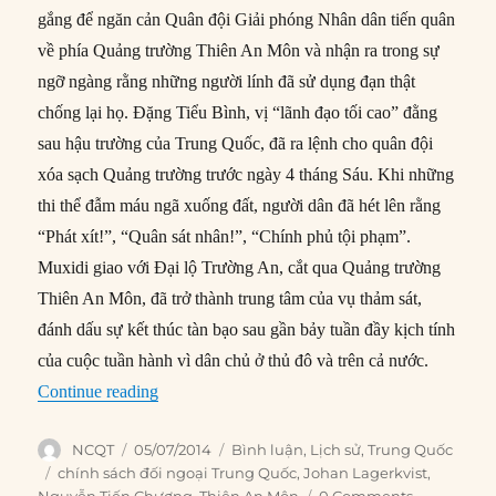
gắng để ngăn cản Quân đội Giải phóng Nhân dân tiến quân
về phía Quảng trường Thiên An Môn và nhận ra trong sự
ngỡ ngàng rằng những người lính đã sử dụng đạn thật
chống lại họ. Đặng Tiểu Bình, vị “lãnh đạo tối cao” đằng
sau hậu trường của Trung Quốc, đã ra lệnh cho quân đội
xóa sạch Quảng trường trước ngày 4 tháng Sáu. Khi những
thi thể đẫm máu ngã xuống đất, người dân đã hét lên rằng
“Phát xít!”, “Quân sát nhân!”, “Chính phủ tội phạm”.
Muxidi giao với Đại lộ Trường An, cắt qua Quảng trường
Thiên An Môn, đã trở thành trung tâm của vụ thảm sát,
đánh dấu sự kết thúc tàn bạo sau gần bảy tuần đầy kịch tính
của cuộc tuần hành vì dân chủ ở thủ đô và trên cả nước.
“Di sản của vụ Thảm sát Thiên An Môn”
Continue reading
Author
Posted
Categories
NCQT
05/07/2014
Bình luận
,
Lịch sử
,
Trung Quốc
on
Tags
chính sách đối ngoại Trung Quốc
,
Johan Lagerkvist
,
Nguyễn Tiến Chương
,
Thiên An Môn
0 Comments