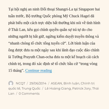
Tại hội nghị an ninh Đối thoại Shangri-La tại Singapore hai
tuần trước, Bộ trưởng Quốc phòng Mỹ Chuck Hagel đã
phát biểu một cách trực diện bất thường khi nói về tình hình
ở Thái Lan, kêu gọi chính quyền quân sự trả tự do cho
những người bị bắt giữ, ngừng kiểm duyệt truyền thông và
“nhanh chóng tổ chức tổng tuyển cử”. Lời bình luận của
ông được đưa ra một ngày sau khi lãnh đạo cuộc đảo chính
là Tướng Prayuth Chan-ocha đưa ra một kế hoạch cải cách
chính trị, trong đó xác định sẽ tổ chức bầu cử “trong vòng
“Trung Quốc là kẻ đắc lợi nhất từ c
15 tháng”.
Continue reading
Author
Posted
Categories
NCQT
29/06/2014
ASEAN
,
Bình luận
,
Chính trị
on
Tags
quốc tế
,
Trung Quốc
Lê Hoàng Giang
,
Patrick Jory
,
Thái
Lan
0 Comments