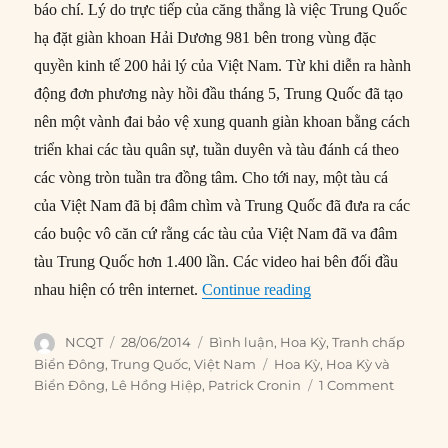
báo chí. Lý do trực tiếp của căng thẳng là việc Trung Quốc
hạ đặt giàn khoan Hải Dương 981 bên trong vùng đặc
quyền kinh tế 200 hải lý của Việt Nam. Từ khi diễn ra hành
động đơn phương này hồi đầu tháng 5, Trung Quốc đã tạo
nên một vành đai bảo vệ xung quanh giàn khoan bằng cách
triển khai các tàu quân sự, tuần duyên và tàu đánh cá theo
các vòng tròn tuần tra đồng tâm. Cho tới nay, một tàu cá
của Việt Nam đã bị đâm chìm và Trung Quốc đã đưa ra các
cáo buộc vô căn cứ rằng các tàu của Việt Nam đã va đâm
tàu Trung Quốc hơn 1.400 lần. Các video hai bên đối đầu
“Hoa Kỳ nên giúp Vi
nhau hiện có trên internet.
Continue reading
Author
Posted
Categories
NCQT
28/06/2014
Bình luận
,
Hoa Kỳ
,
Tranh chấp
on
Tags
Biển Đông
,
Trung Quốc
,
Việt Nam
Hoa Kỳ
,
Hoa Kỳ và
Biển Đông
,
Lê Hồng Hiệp
,
Patrick Cronin
1 Comment