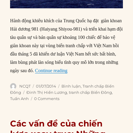
Hành động khiêu khích của Trung Quốc hạ đặt giàn khoan
Hải dương 981 (Haiyang Shiyou-981) và triển khai hạm đội
tàu quân sự và bán quân sự khoảng 100 chiếc để bảo vệ
giàn khoan này tại vùng biển tranh chấp với Việt Nam hồi
đầu tháng 5 đã khiến dư luận Việt Nam hết sức bất bình,
làm bùng phát làn sóng biểu tình quy mô lớn trong những
“Biển Đông: Điểm nóng an ninh k
ngày sau đó.
Continue reading
Author
Posted
Categories
NCQT
01/07/2014
Bình luận
,
Tranh chấp Biển
on
Tags
Đông
Đinh Thị Hiền Lương
,
tranh chấp Biển Đông
,
Tuấn Anh
0 Comments
Các vấn đề của chiến