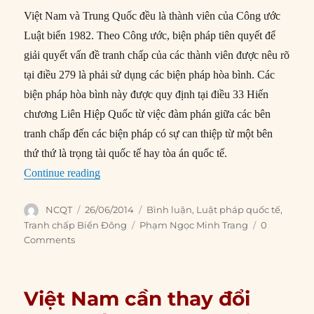
Việt Nam và Trung Quốc đều là thành viên của Công ước
Luật biển 1982. Theo Công ước, biện pháp tiên quyết để
giải quyết vấn đề tranh chấp của các thành viên được nêu rõ
tại điều 279 là phải sử dụng các biện pháp hòa bình. Các
biện pháp hòa bình này được quy định tại điều 33 Hiến
chương Liên Hiệp Quốc từ việc đàm phán giữa các bên
tranh chấp đến các biện pháp có sự can thiệp từ một bên
thứ thứ là trọng tài quốc tế hay tòa án quốc tế.
“Luật quốc tế và chiến lược cho Việt Nam”
Continue reading
Author
Posted
Categories
NCQT
26/06/2014
Bình luận
,
Luật pháp quốc tế
,
on
Tags
Tranh chấp Biển Đông
Phạm Ngọc Minh Trang
0
Comments
Việt Nam cần thay đổi