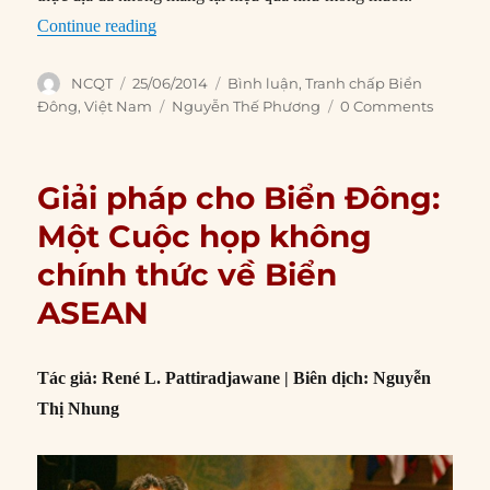
“Việt Nam cần thay đổi cách tiếp cận trong bảo
Continue reading
Author
Posted
Categories
NCQT
25/06/2014
Bình luận
,
Tranh chấp Biển
on
Tags
Đông
,
Việt Nam
Nguyễn Thế Phương
0 Comments
Giải pháp cho Biển Đông:
Một Cuộc họp không
chính thức về Biển
ASEAN
Tác giả: René L. Pattiradjawane | Biên dịch: Nguyễn
Thị Nhung