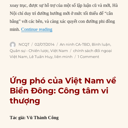
xoay trục, được sự hỗ trợ của một số lập luận cũ và mới, Hà
Nội chỉ duy trì đường hướng mới ở mức tối thiểu để “cân
bằng” với các bên, và càng xác quyết con đường phi đồng
“Tại sao Việt Nam cần chuyển hướng sang
minh.
Continue reading
Author
Posted
Categories
NCQT
02/07/2014
An ninh CA-TBD
,
Bình luận
,
on
Tags
Quân sự - Chiến lược
,
Việt Nam
chính sách đối ngoại
Việt Nam
,
Lê Tuấn Huy
,
liên minh
1 Comment
Ứng phó của Việt Nam về
Biển Đông: Công tâm vi
thượng
Tác giả: Vũ Thành Công