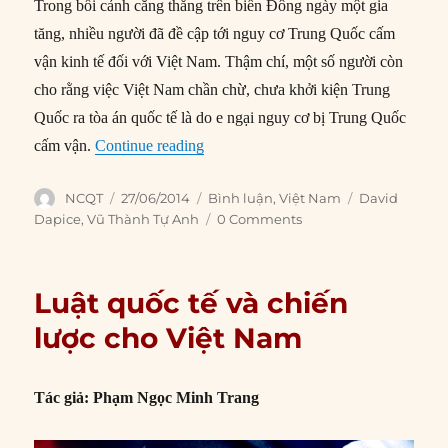
Trong bối cảnh căng thẳng trên biển Đông ngày một gia
tăng, nhiều người đã đề cập tới nguy cơ Trung Quốc cấm
vận kinh tế đối với Việt Nam. Thậm chí, một số người còn
cho rằng việc Việt Nam chần chừ, chưa khởi kiện Trung
Quốc ra tòa án quốc tế là do e ngại nguy cơ bị Trung Quốc
“Việt Nam đi dưới bóng đè của gã kh
cấm vận.
Continue reading
Author
Posted
Categories
Tags
NCQT
27/06/2014
Bình luận
,
Việt Nam
David
on
Dapice
,
Vũ Thành Tự Anh
0 Comments
Luật quốc tế và chiến
lược cho Việt Nam
Tác giả
: Phạ
m Ngọ
c Minh Tran
g