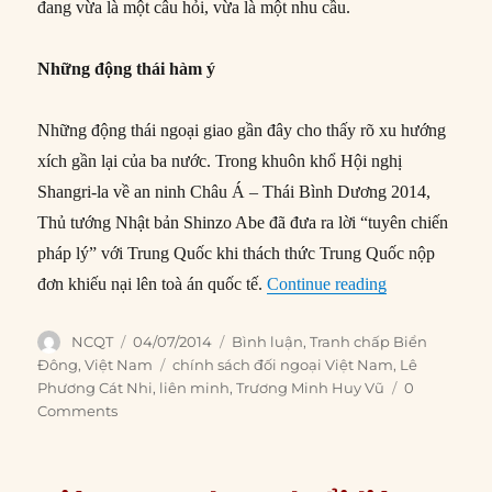
đang vừa là một câu hỏi, vừa là một nhu cầu.
Những động thái hàm ý
Những động thái ngoại giao gần đây cho thấy rõ xu hướng
xích gần lại của ba nước. Trong khuôn khổ Hội nghị
Shangri-la về an ninh Châu Á – Thái Bình Dương 2014,
Thủ tướng Nhật bản Shinzo Abe đã đưa ra lời “tuyên chiến
pháp lý” với Trung Quốc khi thách thức Trung Quốc nộp
“Việt Nam nên
đơn khiếu nại lên toà án quốc tế.
Continue reading
Author
Posted
Categories
NCQT
04/07/2014
Bình luận
,
Tranh chấp Biển
on
Tags
Đông
,
Việt Nam
chính sách đối ngoại Việt Nam
,
Lê
Phương Cát Nhi
,
liên minh
,
Trương Minh Huy Vũ
0
Comments