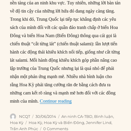
nền tảng của an ninh khu vực. Tuy nhiên, những lời bàn tán
về độ tin cậy của những lời hứa đó đang ngày càng tăng.
Trong khi đó, Trung Quốc lại tiếp tục khẳng định các yêu
sách của mình đối với các quần đảo tranh chấp ở biển Hoa
Đông và biển Hoa Nam (Biển Đông) thông qua cái gọi là
chiến thuật “cắt từng lát” (chiến thuật salami): lần lượt tiến
hành các động thái khiêu khích nối tiếp, giống như cắt từng
lát salami. Mỗi hành động khiêu khích góp phần nâng cao
lập trường của Trung Quốc nhưng lại là quá nhỏ để phải
nhận một phản ứng mạnh mẽ. Nhiều nhà bình luận cho
rằng Hoa Kỳ phải tăng cường răn đe bằng cách đưa ra
những cam kết rõ ràng và mạnh mẽ hơn đối với các đồng
“Các vấn đề của chiến lược xo
minh của mình.
Continue reading
Author
Posted
Categories
NCQT
30/06/2014
An ninh CA-TBD
,
Bình luận
,
on
Tags
Hoa Kỳ
Hoa Kỳ
,
Hoa Kỳ và Biển Đông
,
Jennifer Lind
,
Trần Anh Phúc
0 Comments