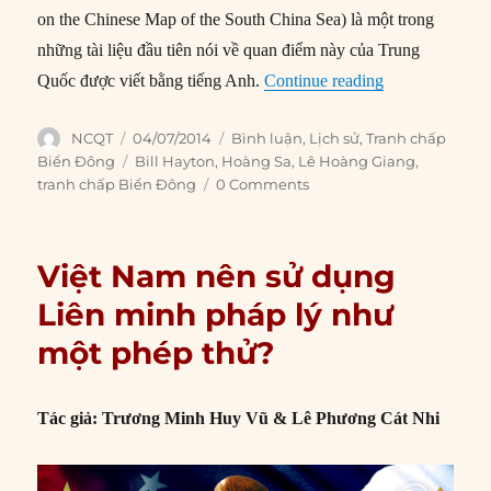
on the Chinese Map of the South China Sea) là một trong
những tài liệu đầu tiên nói về quan điểm này của Trung
“Các bằng chứn
Quốc được viết bằng tiếng Anh.
Continue reading
Author
Posted
Categories
NCQT
04/07/2014
Bình luận
,
Lịch sử
,
Tranh chấp
on
Tags
Biển Đông
Bill Hayton
,
Hoàng Sa
,
Lê Hoàng Giang
,
tranh chấp Biển Đông
0 Comments
Việt Nam nên sử dụng
Liên minh pháp lý như
một phép thử?
Tác giả: Trương Minh Huy Vũ & Lê Phương Cát Nhi