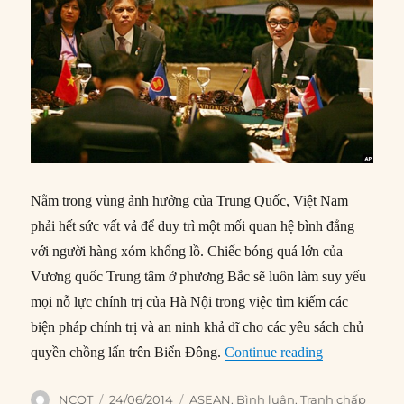
Nằm trong vùng ảnh hưởng của Trung Quốc, Việt Nam
phải hết sức vất vả để duy trì một mối quan hệ bình đẳng
với người hàng xóm khổng lồ. Chiếc bóng quá lớn của
Vương quốc Trung tâm ở phương Bắc sẽ luôn làm suy yếu
mọi nỗ lực chính trị của Hà Nội trong việc tìm kiếm các
biện pháp chính trị và an ninh khả dĩ cho các yêu sách chủ
“Giải pháp c
quyền chồng lấn trên Biển Đông.
Continue reading
Author
Posted
Categories
NCQT
24/06/2014
ASEAN
,
Bình luận
,
Tranh chấp