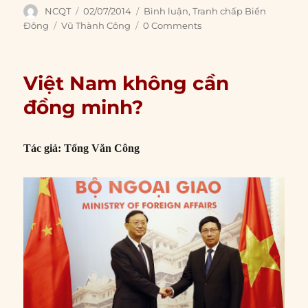
Author
Posted
Categories
NCQT
02/07/2014
Bình luận
,
Tranh chấp Biển
on
Tags
Đông
Vũ Thành Công
0 Comments
Việt Nam không cần
đồng minh?
Tác giả: Tống Văn Công