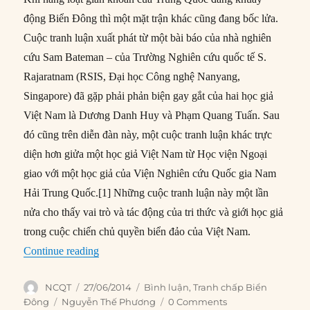
động Biển Đông thì một mặt trận khác cũng đang bốc lửa.
Cuộc tranh luận xuất phát từ một bài báo của nhà nghiên
cứu Sam Bateman – của Trường Nghiên cứu quốc tế S.
Rajaratnam (RSIS, Đại học Công nghệ Nanyang,
Singapore) đã gặp phải phản biện gay gắt của hai học giả
Việt Nam là Dương Danh Huy và Phạm Quang Tuấn. Sau
đó cũng trên diễn đàn này, một cuộc tranh luận khác trực
diện hơn giửa một học giả Việt Nam từ Học viện Ngoại
giao với một học giả của Viện Nghiên cứu Quốc gia Nam
Hải Trung Quốc.[1] Những cuộc tranh luận này một lần
nửa cho thấy vai trò và tác động của tri thức và giới học giả
trong cuộc chiến chủ quyền biển đảo của Việt Nam.
“Tri thức: “Vũ khí” quan trọng trong tranh ch
Continue reading
Author
Posted
Categories
NCQT
27/06/2014
Bình luận
,
Tranh chấp Biển
on
Tags
Đông
Nguyễn Thế Phương
0 Comments