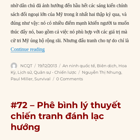
nhờ dân chủ đã ảnh hưởng đến hầu hết các sáng kiến chính
sách đối ngoại lớn của Mỹ trong ít nhất hai thập kỷ qua, và
đúng như vậy: nó có nhiều điểm mạnh khiến người ta muốn
thúc đẩy nó, bao gồm cả việc nó phù hợp với các giá trị mà
cử tri Mỹ ủng hộ rộng rãi. Nhưng đấu tranh cho tự do chỉ là
“#98 – Năm trụ cột trong đại chiến lược của Mỹ
Continue reading
Author
Posted
Categories
NCQT
19/12/2013
An ninh quốc tế
,
Biên dịch
,
Hoa
on
Tags
Kỳ
,
Lịch sử
,
Quân sự - Chiến lược
Nguyễn Thị Nhung
,
Paul Miller
,
Survival
0 Comments
#72 – Phê bình lý thuyết
chiến tranh đánh lạc
hướng