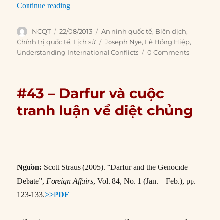
#43 – Darfur và cuộc
tranh luận về diệt chủng
Nguồn:
Scott Straus (2005). “Darfur and the Genocide
Debate”,
Foreign Affairs
, Vol. 84, No. 1 (Jan. – Feb.), pp.
123-133.
>>PDF
Biên dịch:
Dương Mai Hương |
Hiệu đính:
Phạm Thủy
Tiên
Cái tên nói lên điều gì?
Tại khu vực Darfur thuộc miền tây Sudan, cuộc xung đột
sắc tộc diễn ra từ tháng 2 năm 2003 đến nay đã cướp đi