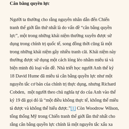
thường được sử dụng một cách lỏng lẻo nhằm miêu tả và
biện minh đủ loại vấn đề. Nhà triết học người Anh thế kỷ
18 David Hume đã miêu tả cân bằng quyền lực như một
nguyên tắc cơ bản của chính trị thực dụng, nhưng Richard
Cobden, một người theo chủ nghĩa tự do của Anh vào thế
kỷ 19 đã gọi đó là “một điều không thực tế, không thể miêu
tả được và không thể hiểu được.”
[1]
Còn Woodrow Wilson,
tổng thống Mỹ trong Chiến tranh thế giới lần thứ nhất cho
rằng cân bằng quyền lực chính là một nguyên tắc xấu xa
“#47 – Cân bằng quyền lực và Chiến tranh thế gi
Continue reading
Author
Posted
Categories
NCQT
22/08/2013
An ninh quốc tế
,
Biên dịch
,
on
Tags
Chính trị quốc tế
,
Lịch sử
Joseph Nye
,
Lê Hồng Hiệp
,
Understanding International Conflicts
0 Comments