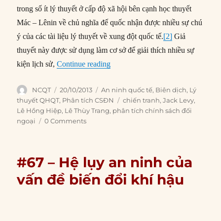
trong số ít lý thuyết ở cấp độ xã hội bên cạnh học thuyết
Mác – Lênin về chủ nghĩa đế quốc nhận được nhiều sự chú
ý của các tài liệu lý thuyết về xung đột quốc tế.
[2]
Giả
thuyết này được sử dụng làm cơ sở để giải thích nhiều sự
“#72 – Phê bình lý thuyết chiến tr
kiện lịch sử,
Continue reading
Author
Posted
Categories
NCQT
20/10/2013
An ninh quốc tế
,
Biên dịch
,
Lý
on
Tags
thuyết QHQT
,
Phân tích CSĐN
chiến tranh
,
Jack Levy
,
Lê Hồng Hiệp
,
Lê Thùy Trang
,
phân tích chính sách đối
ngoại
0 Comments
#67 – Hệ lụy an ninh của
vấn đề biến đổi khí hậu