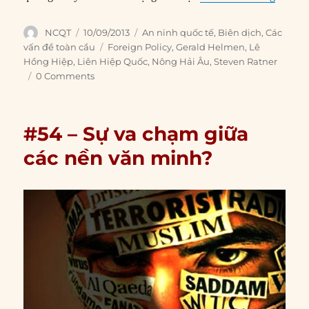
#54 – Sự va chạm giữa
các nền văn minh?
Nguồn:
Samuel P. Huntington (1993). “The Clash of
Civilizations?”
Foreign Affairs,
No. 72 (Summer), pp. 22-
49.
>>PDF