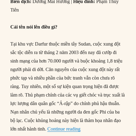
sinh mạng của hơn 70.000 người và buộc khoảng 1,8 triệu
người phải di dời. Căn nguyên của cuộc xung đột này rất
phức tạp và nhiều phần của bức tranh vẫn còn chưa rõ
ràng. Tuy nhiên, một số sự kiện quan trọng hiện đã được
làm rõ. Thủ phạm chính của các vụ giết chóc và trục xuất là
lực lượng dân quân gốc “Ả-rập” do chính phủ hậu thuẫn.
Nạn nhân chủ yếu là những người da đen gốc Phi của ba
bộ lạc. Cuộc khủng hoảng này hiện là thảm họa nhân đạo
“#43 – Darfur và cuộc tranh 
lớn nhất hành tinh.
Continue reading
Author
Posted
Categories
NCQT
13/08/2013
An ninh quốc tế
,
Biên dịch
,
Các
on
Tags
vấn đề toàn cầu
,
Luật pháp quốc tế
,
Tây Á - Châu Phi
diệt chủng
,
Dương Mai Hương
,
Foreign Affairs
,
Phạm
Thủy Tiên
,
Scott Straus
0 Comments
#35 – Thế lưỡng nan an