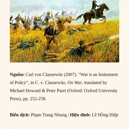
Nguồn:
Carl von Clausewitz (2007). “War is an Instrument
of Policy”, in C. v. Clausewitz,
On War
, translated by
Michael Howard & Peter Paret (Oxford: Oxford University
Press), pp. 252-258.
Biên dịch:
Phạm Trang Nhung |
Hiệu đính:
Lê Hồng Hiệp
Đến nay chúng ta đã xem xét sự không tương hợp giữa
chiến tranh và mọi mối quan tâm khác của con người, dù là
về mặt cá nhân hay xã hội – một sự khác biệt xuất phát từ
bản chất của con người, và do vậy không có triết lý nào có
thể giải quyết. Chúng ta đã khảo sát sự không tương hợp
này từ nhiều góc độ do đó không có bất kì yếu tố mâu
thuẫn nào của nó còn bị bỏ sót. Bây giờ chúng ta phải tìm