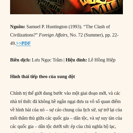
Biên dịch:
Lưu Ngọc Trâm |
Hiệu đính:
Lê Hồng Hiệp
Hình thái tiếp theo của xung đột
Chính trị thế giới đang bước vào một giai đoạn mới, và các
nhà trí thức đã không hề ngần ngại đưa ra vô số quan điểm
về hình hài của nó – sự cáo chung của lịch sử, sự trở lại của
mối thâm thù giữa các quốc gia – dân tộc, và sự suy tàn của
các quốc gia – dân tộc dưới sức ép của chủ nghĩa bộ lạc,
chủ nghĩa toàn cầu và các chủ nghĩa khác. Mỗi quan điểm
đều nắm bắt một khía cạnh nào đó của hiện thực đang hình
thành. Tuy nhiên tất cả đều không nắm bắt được một khía
cạnh quan trọng, thực tế là trung tâm, của hình hài khả dĩ
của chính trị thế giới trong những năm sắp tới.
“#54 – Sự va chạm giữa các nền văn minh?”
Continue reading