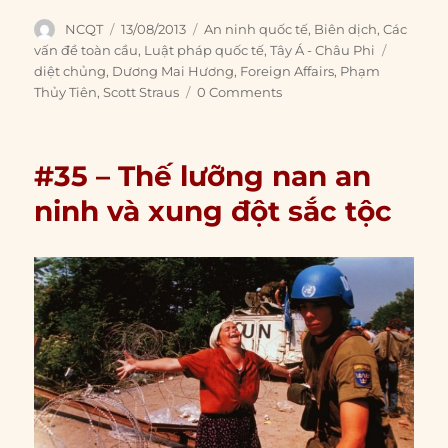
ninh và xung đột sắc tộc
Nguồn:
Barry A. Posen (1993). “The Security Dilemma
and Ethnic Conflict”,
Survival
, Vol. 35, No. 1 (Spring), pp.
27-47.
>>PDF
Biên dịch:
Phan Đoàn Hoài Trinh |
Hiệu đính:
Nguyễn Võ