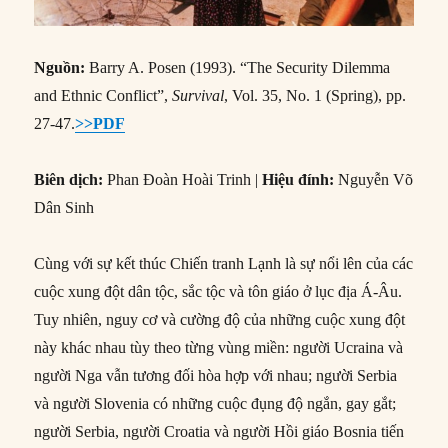
Dân Sinh
Cùng với sự kết thúc Chiến tranh Lạnh là sự nổi lên của các
cuộc xung đột dân tộc, sắc tộc và tôn giáo ở lục địa Á-Âu.
Tuy nhiên, nguy cơ và cường độ của những cuộc xung đột
này khác nhau tùy theo từng vùng miền: người Ucraina và
người Nga vẫn tương đối hòa hợp với nhau; người Serbia
và người Slovenia có những cuộc đụng độ ngắn, gay gắt;
người Serbia, người Croatia và người Hồi giáo Bosnia tiến
hành xung đột công khai; người Armenia và người Azeri
dường như buộc phải lâm vào một cuộc chiến lâu dài, tiêu
hao. Khẳng định rằng nguyên nhân dẫn đến bạo lực là do
những hận thù từ xa xưa đến giờ mới được bộc phát không
thể giải thích được sự khác biệt đáng kể trong quan hệ giữa
“#35 –
các nhóm dân tộc, chủng tộc và tôn giáo.
Continue reading