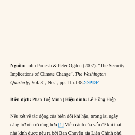
Nguồn:
John Podesta & Peter Ogden (2007). “The Security
Implications of Climate Change”,
The Washington
Quarterly
, Vol. 31, No.1, pp. 115-138.
>>PDF
Biên dịch:
Phan Tuệ Minh |
Hiệu đính:
Lê Hồng Hiệp
Nếu xét về tác động của biến đổi khí hậu, tương lai ngày
càng trở nên rõ ràng hơn.
[1]
Viễn cảnh của vấn đề khí thải
nhà kính được nêu ra bởi Ban Chuyên gia Liên Chính phủ
về Biến đổi Khí hậu (IPCC) dự báo trước một thế giới mà
trong đó con người và các quốc gia sẽ bị đe dọa bởi sự
thiếu hụt trầm trọng nguồn nước và lương thực, bởi thiên tai
tàn phá khốc liệt, và bởi sự bùng phát của những dịch bệnh
chết người.
[2]
Không có một giải pháp kỹ thuật hay chính
“#67 – Hệ lụy an ninh của vấn đề 
trị dự trù nào
Continue reading