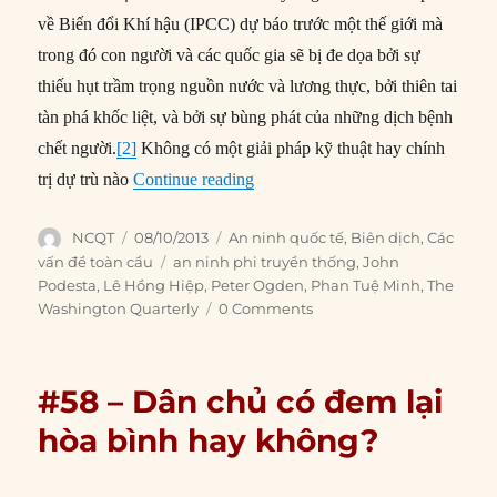
Author
Posted
Categories
NCQT
08/10/2013
An ninh quốc tế
,
Biên dịch
,
Các
on
Tags
vấn đề toàn cầu
an ninh phi truyền thống
,
John
Podesta
,
Lê Hồng Hiệp
,
Peter Ogden
,
Phan Tuệ Minh
,
The
Washington Quarterly
0 Comments
#58 – Dân chủ có đem lại
hòa bình hay không?
Nguồn:
James Lee Ray (1998). “Does Democracy Cause
Peace?”
Annual Review of Political Science
, No.1, pp. 27-
46.
Biên dịch:
Trần Tường Vy |
Hiệu đính:
Lê Hồng Hiệp