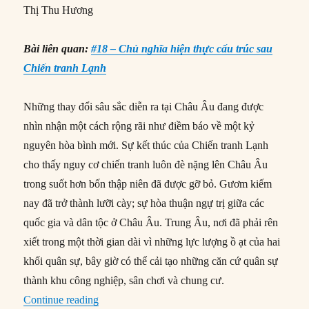
Thị Thu Hương
Bài liên quan:
#18 – Chủ nghĩa hiện thực cấu trúc sau
Chiến tranh Lạnh
Những thay đổi sâu sắc diễn ra tại Châu Âu đang được
nhìn nhận một cách rộng rãi như điềm báo về một kỷ
nguyên hòa bình mới. Sự kết thúc của Chiến tranh Lạnh
cho thấy nguy cơ chiến tranh luôn đè nặng lên Châu Âu
trong suốt hơn bốn thập niên đã được gỡ bỏ. Gươm kiếm
nay đã trở thành lưỡi cày; sự hòa thuận ngự trị giữa các
quốc gia và dân tộc ở Châu Âu. Trung Âu, nơi đã phải rên
xiết trong một thời gian dài vì những lực lượng ồ ạt của hai
khối quân sự, bây giờ có thể cải tạo những căn cứ quân sự
thành khu công nghiệp, sân chơi và chung cư.
“#101 – Trở lại tương lai: Sự bất ổn tại Châu Â
Continue reading