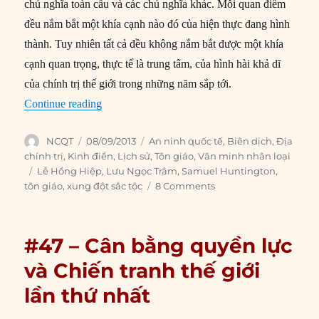
Author
Posted
Categories
NCQT
08/09/2013
An ninh quốc tế
,
Biên dịch
,
Địa
on
chính trị
,
Kinh điển
,
Lịch sử
,
Tôn giáo
,
Văn minh nhân loại
Tags
Lê Hồng Hiệp
,
Lưu Ngọc Trâm
,
Samuel Huntington
,
tôn giáo
,
xung đột sắc tộc
8 Comments
#47 – Cân bằng quyền lực
và Chiến tranh thế giới
lần thứ nhất