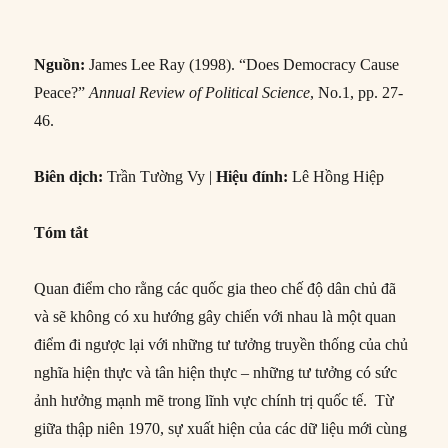
Tóm tắt
Quan điểm cho rằng các quốc gia theo chế độ dân chủ đã
và sẽ không có xu hướng gây chiến với nhau là một quan
điểm đi ngược lại với những tư tưởng truyền thống của chủ
nghĩa hiện thực và tân hiện thực – những tư tưởng có sức
ảnh hưởng mạnh mẽ trong lĩnh vực chính trị quốc tế. Từ
giữa thập niên 1970, sự xuất hiện của các dữ liệu mới cùng
với sự phát triển của kỹ thuật phân tích, và sự phát triển
mạnh mẽ về mặt lý thuyết đã hỗ trợ cho các chuyên gia
đánh giá đưa ra nhiều bằng chứng thực nghiệm ấn tượng để
bảo vệ cho mệnh đề hòa bình nhờ dân chủ ở trên. Một số ý
“#58 – Dân chủ có đem lại hòa bình hay k
kiến
Continue reading
Author
Posted
Categories
NCQT
17/09/2013
An ninh quốc tế
,
Biên dịch
,
Lý