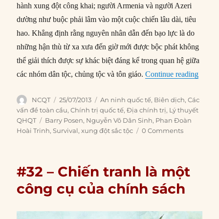
Author
Posted
Categories
NCQT
25/07/2013
An ninh quốc tế
,
Biên dịch
,
Các
on
vấn đề toàn cầu
,
Chính trị quốc tế
,
Địa chính trị
,
Lý thuyết
Tags
QHQT
Barry Posen
,
Nguyễn Võ Dân Sinh
,
Phan Đoàn
Hoài Trinh
,
Survival
,
xung đột sắc tộc
0 Comments
#32 – Chiến tranh là một
công cụ của chính sách