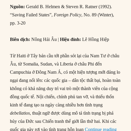
Từ Haiti ở Tây bán cầu tới phần sót lại của Nam Tư ở châu
Âu, từ Somalia, Sudan, và Liberia ở châu Phi đến
Campuchia ở Đông Nam Á, có một hiện tượng mới đáng lo
ngại đang nổi lên: các quốc gia – dân tộc thất bại, hoàn toàn
không có khả năng duy trì vai trò một thành viên của cộng
đồng quốc tế. Nội chiến, chính phủ tan vỡ, và thiếu thốn
kinh tế đang tạo ra ngày càng nhiều hơn tình trạng
debellatios
, thuật ngữ được dùng mô tả tình trạng bị phá
hủy của Đức sau Chiến tranh thế giới lần thứ hai. Khi các
“#55 – 
quốc gia này rơi vào tình trạng hỗn loạn
Continue reading
Author
Posted
Categories
NCQT
10/09/2013
An ninh quốc tế
,
Biên dịch
,
Các
on
Tags
vấn đề toàn cầu
Foreign Policy
,
Gerald Helmen
,
Lê
Hồng Hiệp
,
Liên Hiệp Quốc
,
Nông Hải Âu
,
Steven Ratner
0 Comments