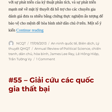
on
Tags
thuyết QHQT
Annual Review of Political Science
,
chiến
tranh
,
dân chủ
,
hòa bình
,
James Lee Ray
,
Lê Hồng Hiệp
,
Trần Tường Vy
1 Comment
#55 – Giải cứu các quốc
gia thất bại
Nguồn:
Gerald B. Helmen & Steven R. Ratner (1992).
“Saving Failed States”,
Foreign Policy
, No. 89 (Winter),
pp. 3-20
Biên dịch:
Nông Hải Âu |
Hiệu đính:
Lê Hồng Hiệp