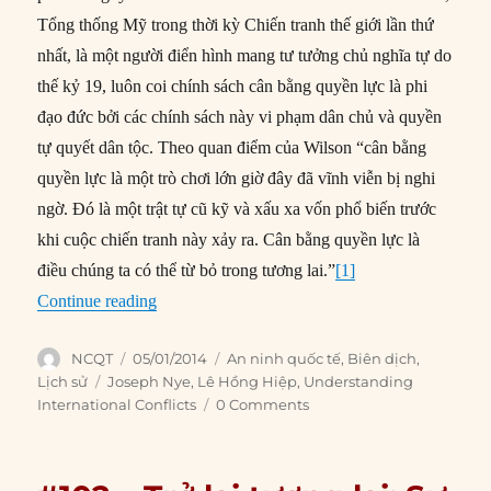
Tổng thống Mỹ trong thời kỳ Chiến tranh thế giới lần thứ
nhất, là một người điển hình mang tư tưởng chủ nghĩa tự do
thế kỷ 19, luôn coi chính sách cân bằng quyền lực là phi
đạo đức bởi các chính sách này vi phạm dân chủ và quyền
tự quyết dân tộc. Theo quan điểm của Wilson “cân bằng
quyền lực là một trò chơi lớn giờ đây đã vĩnh viễn bị nghi
ngờ. Đó là một trật tự cũ kỹ và xấu xa vốn phổ biến trước
khi cuộc chiến tranh này xảy ra. Cân bằng quyền lực là
điều chúng ta có thể từ bỏ trong tương lai.”
[1]
“#105 – Sự thất bại của chiến lược an ninh tập t
Continue reading
Author
Posted
Categories
NCQT
05/01/2014
An ninh quốc tế
,
Biên dịch
,
on
Tags
Lịch sử
Joseph Nye
,
Lê Hồng Hiệp
,
Understanding
International Conflicts
0 Comments