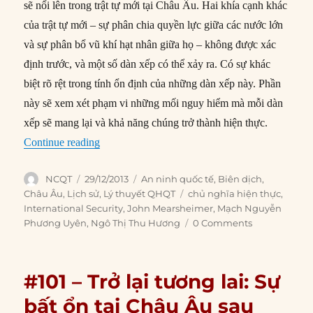
sẽ nổi lên trong trật tự mới tại Châu Âu. Hai khía cạnh khác
của trật tự mới – sự phân chia quyền lực giữa các nước lớn
và sự phân bổ vũ khí hạt nhân giữa họ – không được xác
định trước, và một số dàn xếp có thể xảy ra. Có sự khác
biệt rõ rệt trong tính ổn định của những dàn xếp này. Phần
này sẽ xem xét phạm vi những mối nguy hiểm mà mỗi dàn
xếp sẽ mang lại và khả năng chúng trở thành hiện thực.
“#102 – Trở lại tương lai: Sự bất ổn tại Châu Â
Continue reading
Author
Posted
Categories
NCQT
29/12/2013
An ninh quốc tế
,
Biên dịch
,
on
Tags
Châu Âu
,
Lịch sử
,
Lý thuyết QHQT
chủ nghĩa hiện thực
,
International Security
,
John Mearsheimer
,
Mạch Nguyễn
Phương Uyên
,
Ngô Thị Thu Hương
0 Comments
#101 – Trở lại tương lai: Sự
bất ổn tại Châu Âu sau