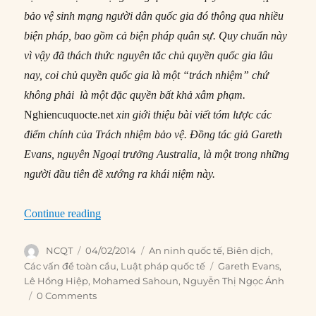
bảo vệ sinh mạng người dân quốc gia đó thông qua nhiều
biện pháp, bao gồm cả biện pháp quân sự. Quy chuẩn này
vì vậy đã thách thức nguyên tắc chủ quyền quốc gia lâu
nay, coi chủ quyền quốc gia là một “trách nhiệm” chứ
không phải là một đặc quyền bất khả xâm phạm.
Nghiencuquocte.net
xin giới thiệu bài viết tóm lược các
điểm chính của Trách nhiệm bảo vệ. Đồng tác giả Gareth
Evans, nguyên Ngoại trưởng Australia, là một trong những
người đầu tiên đề xướng ra khái niệm này.
“#116 – Trách nhiệm bảo vệ”
Continue reading
Author
Posted
Categories
NCQT
04/02/2014
An ninh quốc tế
,
Biên dịch
,
on
Tags
Các vấn đề toàn cầu
,
Luật pháp quốc tế
Gareth Evans
,
Lê Hồng Hiệp
,
Mohamed Sahoun
,
Nguyễn Thị Ngọc Ánh
0 Comments