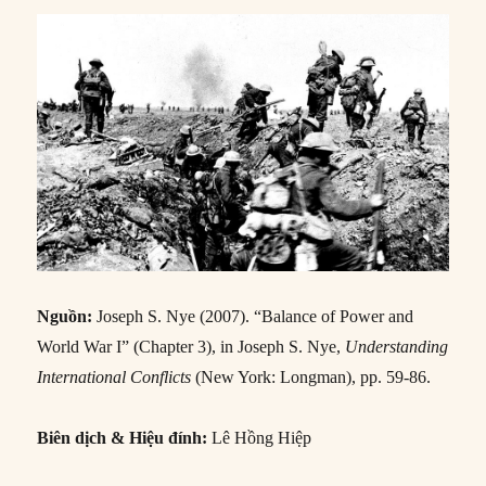
Nguồn:
Joseph S. Nye (2007). “Balance of Power and
World War I” (Chapter 3), in Joseph S. Nye,
Understanding
International Conflicts
(New York: Longman), pp. 59-86.
Biên dịch & Hiệu đính:
Lê Hồng Hiệp
Cân bằng quyền lực
Người ta thường cho rằng nguyên nhân dẫn đến Chiến
tranh thế giới lần thứ nhất là do vấn đề “cân bằng quyền
lực”, một trong những khái niệm thường xuyên được sử
dụng trong chính trị quốc tế, song đồng thời cũng là một
trong những khái niệm gây nhiều tranh cãi. Khái niệm này