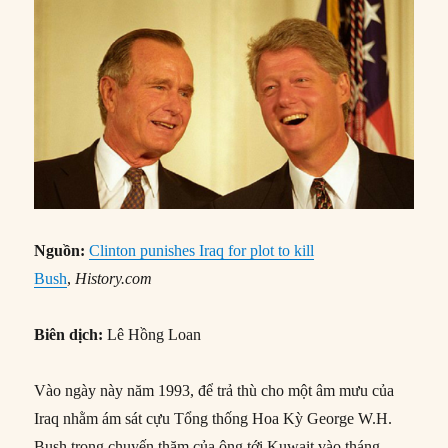
Nguồn:
Clinton punishes Iraq for plot to kill
Bush
,
History.com
Biên dịch:
Lê Hồng Loan
Vào ngày này năm 1993, để trả thù cho một âm mưu của
Iraq nhằm ám sát cựu Tổng thống Hoa Kỳ George W.H.
Bush trong chuyến thăm của ông tới Kuwait vào tháng