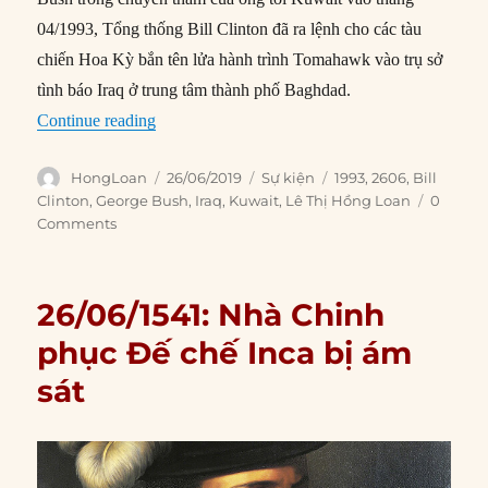
04/1993, Tổng thống Bill Clinton đã ra lệnh cho các tàu
chiến Hoa Kỳ bắn tên lửa hành trình Tomahawk vào trụ sở
tình báo Iraq ở trung tâm thành phố Baghdad.
“26/06/1993: Clinton trừng phạt Iraq vì âm mư
Continue reading
Author
Posted
Categories
Tags
HongLoan
26/06/2019
Sự kiện
1993
,
2606
,
Bill
on
Clinton
,
George Bush
,
Iraq
,
Kuwait
,
Lê Thị Hồng Loan
0
Comments
26/06/1541: Nhà Chinh
phục Đế chế Inca bị ám
sát