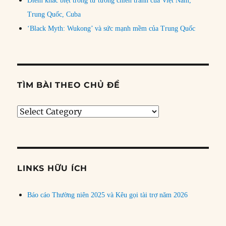
Điểm khác biệt trong tư tưởng chiến tranh của Việt Nam,
Trung Quốc, Cuba
‘Black Myth: Wukong’ và sức mạnh mềm của Trung Quốc
TÌM BÀI THEO CHỦ ĐỀ
Tìm
bài
theo
chủ
đề
LINKS HỮU ÍCH
Báo cáo Thường niên 2025 và Kêu gọi tài trợ năm 2026