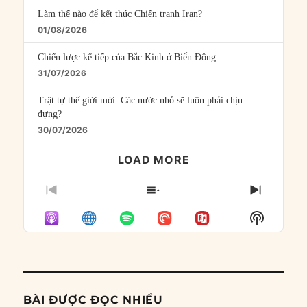
Làm thế nào để kết thúc Chiến tranh Iran?
01/08/2026
Chiến lược kế tiếp của Bắc Kinh ở Biển Đông
31/07/2026
Trật tự thế giới mới: Các nước nhỏ sẽ luôn phải chịu
đựng?
30/07/2026
LOAD MORE
PREVIOUS
SHOW
NEXT
EPISODE
EPISODES
EPISO
Show
LIST
Podcast
Informat
BÀI ĐƯỢC ĐỌC NHIỀU