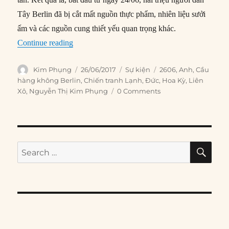
Tây Berlin đã bị cắt mất nguồn thực phẩm, nhiên liệu sưởi
ấm và các nguồn cung thiết yếu quan trọng khác.
“26/06/1948: Mỹ bắt đầu Cầu hàng không Berli
Continue reading
Author
Posted
Categories
Tags
Kim Phụng
26/06/2017
Sự kiện
2606
,
Anh
,
Cầu
on
hàng không Berlin
,
Chiến tranh Lạnh
,
Đức
,
Hoa Kỳ
,
Liên
Xô
,
Nguyễn Thị Kim Phụng
0 Comments
SE
Search
for: