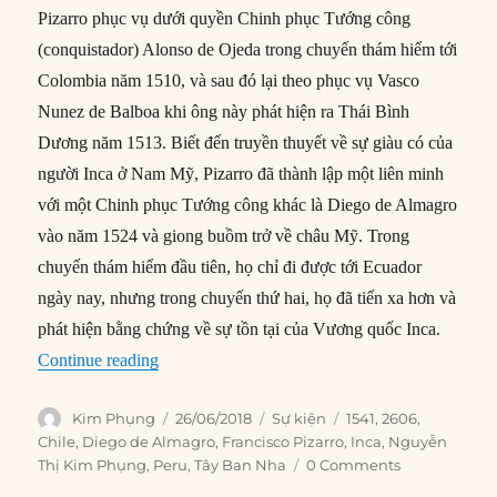
Pizarro phục vụ dưới quyền Chinh phục Tướng công
(conquistador) Alonso de Ojeda trong chuyến thám hiểm tới
Colombia năm 1510, và sau đó lại theo phục vụ Vasco
Nunez de Balboa khi ông này phát hiện ra Thái Bình
Dương năm 1513. Biết đến truyền thuyết về sự giàu có của
người Inca ở Nam Mỹ, Pizarro đã thành lập một liên minh
với một Chinh phục Tướng công khác là Diego de Almagro
vào năm 1524 và giong buồm trở về châu Mỹ. Trong
chuyến thám hiểm đầu tiên, họ chỉ đi được tới Ecuador
ngày nay, nhưng trong chuyến thứ hai, họ đã tiến xa hơn và
phát hiện bằng chứng về sự tồn tại của Vương quốc Inca.
“26/06/1541: Nhà Chinh phục Đế chế Inca bị ám
Continue reading
Author
Posted
Categories
Tags
Kim Phụng
26/06/2018
Sự kiện
1541
,
2606
,
on
Chile
,
Diego de Almagro
,
Francisco Pizarro
,
Inca
,
Nguyễn
Thị Kim Phụng
,
Peru
,
Tây Ban Nha
0 Comments