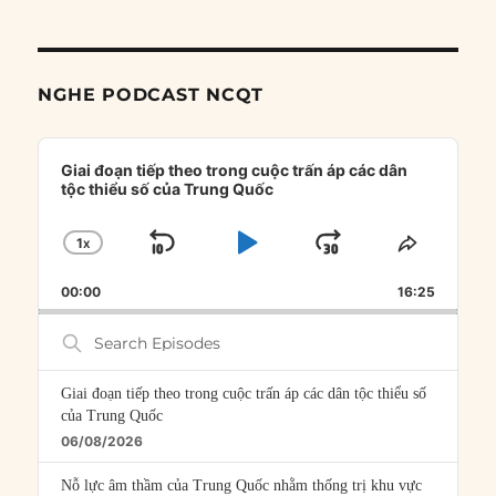
NGHE PODCAST NCQT
Audio
Player
Giai đoạn tiếp theo trong cuộc trấn áp các dân
tộc thiểu số của Trung Quốc
1
X
SKIP
PLAY
JUMP
CHANGE
SHARE
PLAYBACK
THIS
BACKWARD
PAUSE
FORWARD
00:00
RATE
16:25
EPISOD
Search
Episodes
Giai đoạn tiếp theo trong cuộc trấn áp các dân tộc thiểu số
của Trung Quốc
06/08/2026
Nỗ lực âm thầm của Trung Quốc nhằm thống trị khu vực