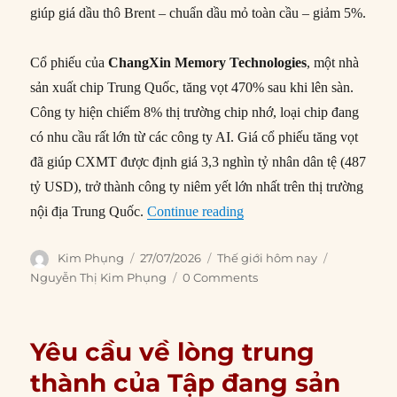
giúp giá dầu thô Brent – chuẩn dầu mỏ toàn cầu – giảm 5%.
Cổ phiếu của
ChangXin Memory Technologies
, một nhà
sản xuất chip Trung Quốc, tăng vọt 470% sau khi lên sàn.
Công ty hiện chiếm 8% thị trường chip nhớ, loại chip đang
có nhu cầu rất lớn từ các công ty AI. Giá cổ phiếu tăng vọt
đã giúp CXMT được định giá 3,3 nghìn tỷ nhân dân tệ (487
tỷ USD), trở thành công ty niêm yết lớn nhất trên thị trường
“Thế giới hôm nay: 27/07/
nội địa Trung Quốc.
Continue reading
Author
Posted
Categories
Tags
Kim Phụng
27/07/2026
Thế giới hôm nay
on
Nguyễn Thị Kim Phụng
0 Comments
Yêu cầu về lòng trung
thành của Tập đang sản