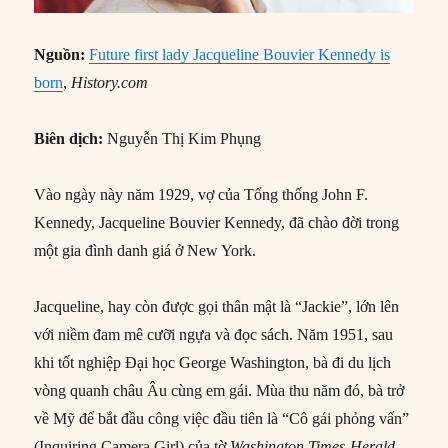
Nguồn:
Future first lady Jacqueline Bouvier Kennedy is
born
,
History.com
Biên dịch:
Nguyễn Thị Kim Phụng
Vào ngày này năm 1929, vợ của Tổng thống John F.
Kennedy, Jacqueline Bouvier Kennedy, đã chào đời trong
một gia đình danh giá ở New York.
Jacqueline, hay còn được gọi thân mật là “Jackie”, lớn lên
với niềm đam mê cưỡi ngựa và đọc sách. Năm 1951, sau
khi tốt nghiệp Đại học George Washington, bà đi du lịch
vòng quanh châu Âu cùng em gái. Mùa thu năm đó, bà trở
về Mỹ để bắt đầu công việc đầu tiên là “Cô gái phỏng vấn”
(Inquiring Camera Girl) của tờ
Washington Times-Herald
.