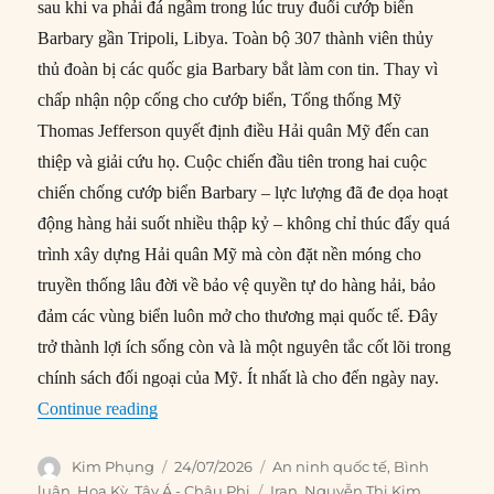
sau khi va phải đá ngầm trong lúc truy đuổi cướp biển
Barbary gần Tripoli, Libya. Toàn bộ 307 thành viên thủy
thủ đoàn bị các quốc gia Barbary bắt làm con tin. Thay vì
chấp nhận nộp cống cho cướp biển, Tổng thống Mỹ
Thomas Jefferson quyết định điều Hải quân Mỹ đến can
thiệp và giải cứu họ. Cuộc chiến đầu tiên trong hai cuộc
chiến chống cướp biển Barbary – lực lượng đã đe dọa hoạt
động hàng hải suốt nhiều thập kỷ – không chỉ thúc đẩy quá
trình xây dựng Hải quân Mỹ mà còn đặt nền móng cho
truyền thống lâu đời về bảo vệ quyền tự do hàng hải, bảo
đảm các vùng biển luôn mở cho thương mại quốc tế. Đây
trở thành lợi ích sống còn và là một nguyên tắc cốt lõi trong
chính sách đối ngoại của Mỹ. Ít nhất là cho đến ngày nay.
“Các ‘tài sản chung toàn cầu’ sẽ từ từ biến mất?
Continue reading
Author
Posted
Categories
Kim Phụng
24/07/2026
An ninh quốc tế
,
Bình
on
Tags
luận
,
Hoa Kỳ
,
Tây Á - Châu Phi
Iran
,
Nguyễn Thị Kim