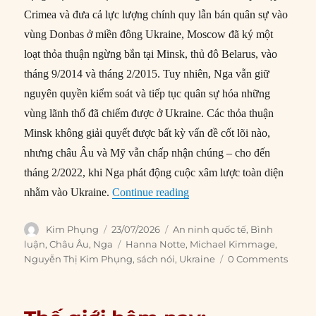
Crimea và đưa cả lực lượng chính quy lẫn bán quân sự vào
vùng Donbas ở miền đông Ukraine, Moscow đã ký một
loạt thỏa thuận ngừng bắn tại Minsk, thủ đô Belarus, vào
tháng 9/2014 và tháng 2/2015. Tuy nhiên, Nga vẫn giữ
nguyên quyền kiểm soát và tiếp tục quân sự hóa những
vùng lãnh thổ đã chiếm được ở Ukraine. Các thỏa thuận
Minsk không giải quyết được bất kỳ vấn đề cốt lõi nào,
nhưng châu Âu và Mỹ vẫn chấp nhận chúng – cho đến
tháng 2/2022, khi Nga phát động cuộc xâm lược toàn diện
“Putin sẽ biến lệnh ngừng b
nhằm vào Ukraine.
Continue reading
Author
Posted
Categories
Kim Phụng
23/07/2026
An ninh quốc tế
,
Bình
on
Tags
luận
,
Châu Âu
,
Nga
Hanna Notte
,
Michael Kimmage
,
Nguyễn Thị Kim Phụng
,
sách nói
,
Ukraine
0 Comments