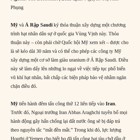
Phụng
Mỹ
và
Ả Rập Saudi
ký thỏa thuận xây dựng một chương
trình hạt nhân dân sự ở quốc gia Vùng Vịnh này. Thỏa
thuận này – còn phải chờ Quốc hội Mỹ xem xét – được cho
là sẽ kéo dài 30 năm và có thể cho phép các công ty Mỹ
xây dựng một cơ sở làm giàu uranium ở Ả Rập Saudi. Điều
này sẽ làm dấy lên những lo ngại về việc tiếp tục phổ biến
vũ khí hạt nhân, bất chấp các biện pháp bảo vệ nhằm ngăn
chặn điều đó.
Mỹ
tiến hành đêm tấn công thứ 12 liên tiếp vào
Iran
.
Trước đó, Ngoại trưởng Iran Abbas Araghchi tuyên bố mọi
hành động gây hấn chống lại đất nước ông sẽ bị đáp trả
theo nguyên tắc “mắt đền mắt.” Trong khi đó, lực lượng
Houthi ở Yemen cho biết họ đã tấn công hai tàu chở dầu ở