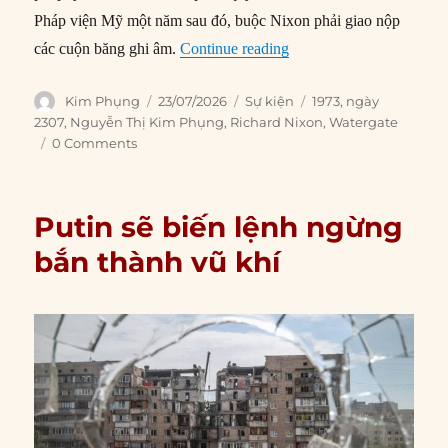
Pháp viện Mỹ một năm sau đó, buộc Nixon phải giao nộp
“23/07/1973: Nixon từ c
các cuộn băng ghi âm.
Continue reading
Author
Posted
Categories
Tags
Kim Phụng
23/07/2026
Sự kiện
1973
,
ngày
on
2307
,
Nguyễn Thị Kim Phụng
,
Richard Nixon
,
Watergate
0 Comments
Putin sẽ biến lệnh ngừng
bắn thành vũ khí