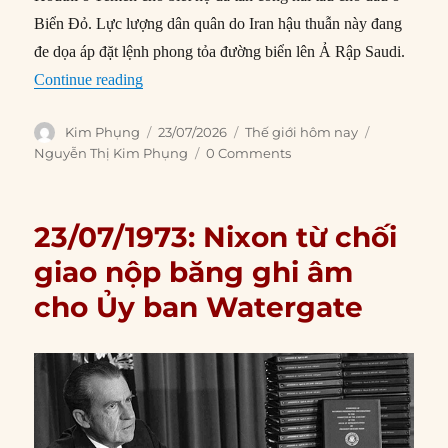
Biển Đỏ. Lực lượng dân quân do Iran hậu thuẫn này đang
đe dọa áp đặt lệnh phong tỏa đường biển lên Ả Rập Saudi.
“Thế giới hôm nay: 23/07/2026”
Continue reading
Author
Posted
Categories
Tags
Kim Phụng
23/07/2026
Thế giới hôm nay
on
Nguyễn Thị Kim Phụng
0 Comments
23/07/1973: Nixon từ chối
giao nộp băng ghi âm
cho Ủy ban Watergate