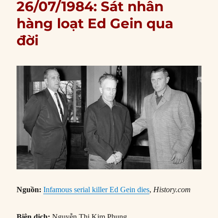
26/07/1984: Sát nhân
hàng loạt Ed Gein qua
đời
Nguồn:
Infamous serial killer Ed Gein dies
,
History.com
Biên dịch:
Nguyễn Thị Kim Phụng