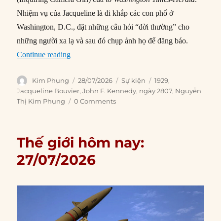
Nhiệm vụ của Jacqueline là đi khắp các con phố ở
Washington, D.C., đặt những câu hỏi “đời thường” cho
những người xa lạ và sau đó chụp ảnh họ để đăng báo.
“28/07/1929: Ngày sinh Đệ nhất Phu nhân Jacq
Continue reading
Author
Posted
Categories
Tags
Kim Phụng
28/07/2026
Sự kiện
1929
,
on
Jacqueline Bouvier
,
John F. Kennedy
,
ngày 2807
,
Nguyễn
Thị Kim Phụng
0 Comments
Thế giới hôm nay:
27/07/2026