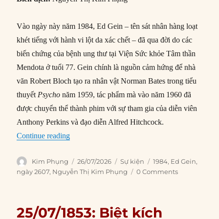
Vào ngày này năm 1984, Ed Gein – tên sát nhân hàng loạt
khét tiếng với hành vi lột da xác chết – đã qua đời do các
biến chứng của bệnh ung thư tại Viện Sức khỏe Tâm thần
Mendota ở tuổi 77. Gein chính là nguồn cảm hứng để nhà
văn Robert Bloch tạo ra nhân vật Norman Bates trong tiểu
thuyết
Psycho
năm 1959, tác phẩm mà vào năm 1960 đã
được chuyển thể thành phim với sự tham gia của diễn viên
Anthony Perkins và đạo diễn Alfred Hitchcock.
“26/07/1984: Sát nhân hàng loạt Ed Gein qua đờ
Continue reading
Author
Posted
Categories
Tags
Kim Phụng
26/07/2026
Sự kiện
1984
,
Ed Gein
,
on
ngày 2607
,
Nguyễn Thị Kim Phụng
0 Comments
25/07/1853: Biệt kích