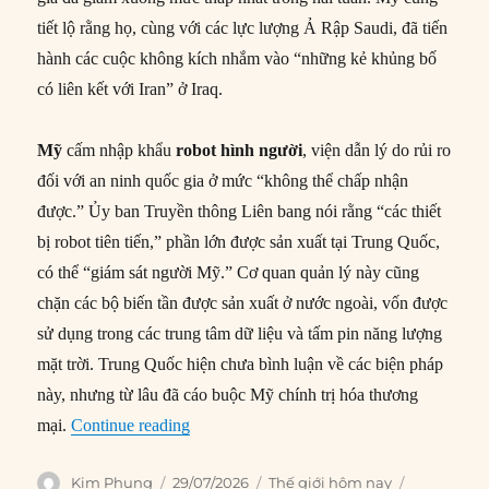
tiết lộ rằng họ, cùng với các lực lượng Ả Rập Saudi, đã tiến
hành các cuộc không kích nhắm vào “những kẻ khủng bố
có liên kết với Iran” ở Iraq.
Mỹ
cấm nhập khẩu
robot hình người
, viện dẫn lý do rủi ro
đối với an ninh quốc gia ở mức “không thể chấp nhận
được.” Ủy ban Truyền thông Liên bang nói rằng “các thiết
bị robot tiên tiến,” phần lớn được sản xuất tại Trung Quốc,
có thể “giám sát người Mỹ.” Cơ quan quản lý này cũng
chặn các bộ biến tần được sản xuất ở nước ngoài, vốn được
sử dụng trong các trung tâm dữ liệu và tấm pin năng lượng
mặt trời. Trung Quốc hiện chưa bình luận về các biện pháp
này, nhưng từ lâu đã cáo buộc Mỹ chính trị hóa thương
“Thế giới hôm nay: 29/07/2026”
mại.
Continue reading
Author
Posted
Categories
Tags
Kim Phụng
29/07/2026
Thế giới hôm nay