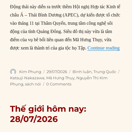
Động thái này diễn ra trước thềm Hội nghị Hợp tác Kinh tế
châu Á – Thái Bình Dương (APEC), dự kiến được tổ chức
vào tháng 11 tại Thâm Quyến, trung tâm công nghệ sôi
động của tỉnh Quảng Đông. Siêu đô thị này vừa là tâm
điểm của vụ bê bối liên quan đến Mã Hưng Thụy, vừa
“Tập t
được xem là thành trì của gia tộc họ Tập.
Continue reading
Author
Posted
Categories
Tags
Kim Phụng
29/07/2026
Bình luận
,
Trung Quốc
on
Katsuji Nakazawa
,
Mã Hưng Thụy
,
Nguyễn Thị Kim
Phụng
,
sách nói
0 Comments
Thế giới hôm nay:
28/07/2026