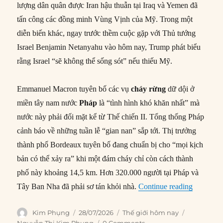
lượng dân quân được Iran hậu thuẫn tại Iraq và Yemen đã
tấn công các đồng minh Vùng Vịnh của Mỹ. Trong một
diễn biến khác, ngay trước thềm cuộc gặp với Thủ tướng
Israel Benjamin Netanyahu vào hôm nay, Trump phát biểu
rằng Israel “sẽ không thể sống sót” nếu thiếu Mỹ.
Emmanuel Macron tuyên bố các vụ
cháy rừng
dữ dội ở
miền tây nam nước
Pháp
là “tình hình khó khăn nhất” mà
nước này phải đối mặt kể từ Thế chiến II. Tổng thống Pháp
cảnh báo về những tuần lễ “gian nan” sắp tới. Thị trưởng
thành phố Bordeaux tuyên bố đang chuẩn bị cho “mọi kịch
bản có thể xảy ra” khi một đám cháy chỉ còn cách thành
phố này khoảng 14,5 km. Hơn 320.000 người tại Pháp và
“Thế giớ
Tây Ban Nha đã phải sơ tán khỏi nhà.
Continue reading
Author
Posted
Categories
Tags
Kim Phụng
28/07/2026
Thế giới hôm nay
on