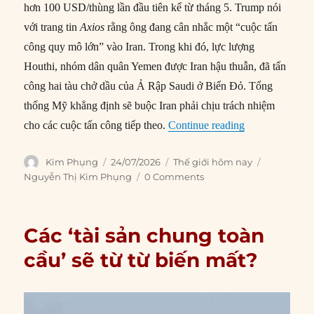
hơn 100 USD/thùng lần đầu tiên kể từ tháng 5. Trump nói
với trang tin
Axios
rằng ông đang cân nhắc một “cuộc tấn
công quy mô lớn” vào Iran. Trong khi đó, lực lượng
Houthi, nhóm dân quân Yemen được Iran hậu thuẫn, đã tấn
công hai tàu chở dầu của Ả Rập Saudi ở Biển Đỏ. Tổng
thống Mỹ khẳng định sẽ buộc Iran phải chịu trách nhiệm
“Thế giới hôm 
cho các cuộc tấn công tiếp theo.
Continue reading
Author
Posted
Categories
Tags
Kim Phụng
24/07/2026
Thế giới hôm nay
on
Nguyễn Thị Kim Phụng
0 Comments
Các ‘tài sản chung toàn
cầu’ sẽ từ từ biến mất?