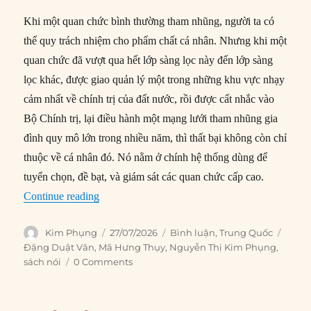
Khi một quan chức bình thường tham nhũng, người ta có
thể quy trách nhiệm cho phẩm chất cá nhân. Nhưng khi một
quan chức đã vượt qua hết lớp sàng lọc này đến lớp sàng
lọc khác, được giao quản lý một trong những khu vực nhạy
cảm nhất về chính trị của đất nước, rồi được cất nhắc vào
Bộ Chính trị, lại điều hành một mạng lưới tham nhũng gia
đình quy mô lớn trong nhiều năm, thì thất bại không còn chỉ
thuộc về cá nhân đó. Nó nằm ở chính hệ thống dùng để
tuyển chọn, đề bạt, và giám sát các quan chức cấp cao.
“Yêu cầu về lòng trung thành của Tập đang sản
Continue reading
Author
Posted
Categories
Tags
Kim Phụng
27/07/2026
Bình luận
,
Trung Quốc
on
Đặng Duật Văn
,
Mã Hưng Thụy
,
Nguyễn Thị Kim Phụng
,
sách nói
0 Comments