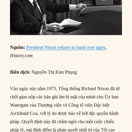
Nguồn:
President Nixon refuses to hand over tapes
,
History.com
Biên dịch:
Nguyễn Thị Kim Phụng
Vào ngày này năm 1973, Tổng thống Richard Nixon đã từ
chối giao nộp các bản ghi âm bí mật của mình cho Ủy ban
Watergate của Thượng viện và Công tố viên Đặc biệt
Archibald Cox, với lý do được bảo vệ bởi đặc quyền hành
pháp. Quyết định này đã châm ngòi cho một cuộc chiến
pháp lý, mà đỉnh điểm là phán quyết nhất trí của Tối cao