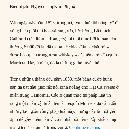
Biên dịch:
Nguyễn Thị Kim Phụng
Vào ngày này năm 1853, trong một vụ “thực thi công lý” ở
vùng biên giới thô bạo và rùng rợn, lực lượng Biệt kích
California (California Rangers), bị thôi thúc bởi khoản tiền
thưởng 6.000 đô la, đã mang về chiếc đầu bị chặt rời –
được bảo quản trong rượu whiskey – của tên cướp Joaquín
Murrieta. Hay ít nhất, đó là những gì họ tuyên bố.
Trong những tháng đầu năm 1853, một băng cướp hung
hãn đã bắt đầu gieo rắc nỗi kinh hoàng cho Hạt Calaveras ở
miền trung California. Các sĩ quan thực thi pháp luật tin
rằng một nhân vật bí ẩn tên là Joaquín Murrieta đã cầm đầu
những kẻ ngoài vòng pháp luật này, nhưng đây là một giả
định dễ gây nhầm lẫn vì có ít nhất bốn tên cướp khác cũng
“25/07/1853: Bi
mang tên “Joaquín” trong vùng.
Continue reading