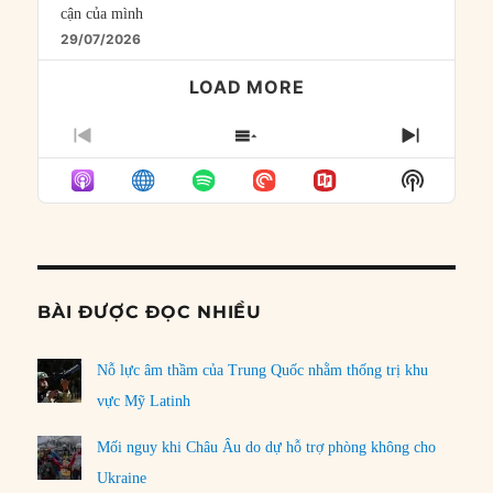
cận của mình
29/07/2026
LOAD MORE
PREVIOUS
SHOW
NEXT
EPISODE
EPISODES
EPISO
Show
LIST
Podcast
Informat
BÀI ĐƯỢC ĐỌC NHIỀU
Nỗ lực âm thầm của Trung Quốc nhằm thống trị khu
vực Mỹ Latinh
Mối nguy khi Châu Âu do dự hỗ trợ phòng không cho
Ukraine