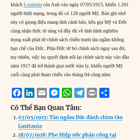
khách
Lusitania
của Anh vào ngày 07/05/1915, khiến 1.201
người thiệt mạng, trong đó có 128 người Mỹ. Bản ghi nhớ
này có giọng điệu mang tính cảnh báo, kêu gọi Mỹ và Đức
cùng nhận thức rõ ràng và đầy đủ về tình hình nghiêm
trọng xuất phát từ chính sách chiến tranh tàu ngầm không
hạn chế của Đức. Phía Đức từ bỏ chính sách ngay sau đó;
tuy nhiên, việc họ quyết định nối lại chính sách này vào đầu
năm 1917 đã trở thành giọt nước tràn ly, khiến người Mỹ
cuối cùng phải tham chiến vào tháng 04 cùng năm.
F
Li
E
M
W
T
P
S
a
n
m
e
h
el
ri
h
Có Thể Bạn Quan Tâm:
c
k
ai
ss
at
e
n
a
07/05/1915: Tàu ngầm Đức đánh chìm tàu
e
e
l
e
s
g
t
re
Lusitania
b
d
n
A
r
18/07/1918: Phe Hiệp ước phản công tại