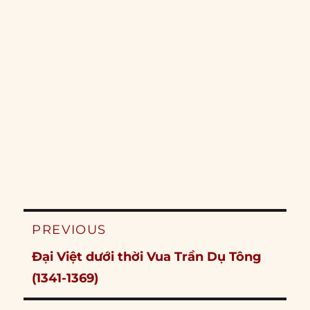
Post
PREVIOUS
navigation
Previous
Đại Việt dưới thời Vua Trần Dụ Tông
post:
(1341-1369)