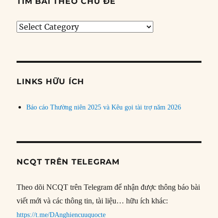
TÌM BÀI THEO CHỦ ĐỀ
Tìm
bài
theo
chủ
đề
LINKS HỮU ÍCH
Báo cáo Thường niên 2025 và Kêu gọi tài trợ năm 2026
NCQT TRÊN TELEGRAM
Theo dõi NCQT trên Telegram để nhận được thông báo bài
viết mới và các thông tin, tài liệu… hữu ích khác:
https://t.me/DAnghiencuuquocte