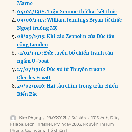
o
I
g
p
a
Marne
o
n
er
p
m
04/04/1918: Trận Somme thứ hai kết thúc
k
09/06/1915: William Jennings Bryan từ chức
Ngoại trưởng Mỹ
08/09/1915: Khí cầu Zeppelin của Đức tấn
công London
31/01/1917: Đức tuyên bố chiến tranh tàu
ngầm U-boat
27/07/1916: Đức xử tử Thuyền trưởng
Charles Fryatt
29/02/1916: Hai tàu chìm trong trận chiến
Biển Bắc
Author
Posted
Categories
Tags
Kim Phụng
28/03/2021
Sự kiện
1915
,
Anh
,
Đức
,
on
Falaba
,
Leon Thrasher
,
Mỹ
,
ngày 2803
,
Nguyễn Thị Kim
Phụng
,
tàu ngầm
,
Thế chiến I