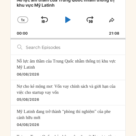
khu vực Mỹ Latinh
1
X
SKIP
PLAY
JUMP
CHANGE
SHARE
PLAYBACK
THIS
BACKWARD
PAUSE
FORWARD
00:00
RATE
21:08
EPISOD
Search
Episodes
Nỗ lực âm thầm của Trung Quốc nhằm thống trị khu vực
Mỹ Latinh
06/08/2026
Nợ cho kẻ mộng mơ: Vốn vay chính sách và giới hạn của
việc cho startup vay vốn
05/08/2026
Mỹ Latinh đang trở thành “phòng thí nghiệm” của phe
cánh hữu mới
04/08/2026