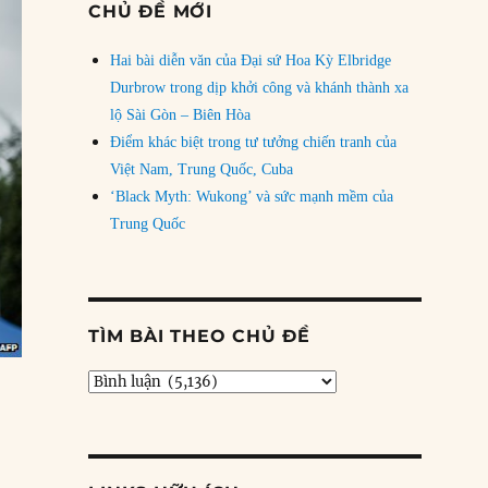
CHỦ ĐỀ MỚI
Hai bài diễn văn của Đại sứ Hoa Kỳ Elbridge
Durbrow trong dịp khởi công và khánh thành xa
lộ Sài Gòn – Biên Hòa
Điểm khác biệt trong tư tưởng chiến tranh của
Việt Nam, Trung Quốc, Cuba
‘Black Myth: Wukong’ và sức mạnh mềm của
Trung Quốc
TÌM BÀI THEO CHỦ ĐỀ
Tìm
bài
theo
chủ
đề