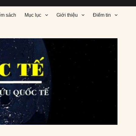
ểm sách
Mục lục
Giới thiệu
Điểm tin