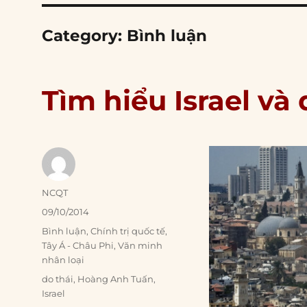
Category:
Bình luận
Tìm hiểu Israel và
Author
NCQT
Posted
09/10/2014
on
Categories
Bình luận
,
Chính trị quốc tế
,
Tây Á - Châu Phi
,
Văn minh
nhân loại
Tags
do thái
,
Hoàng Anh Tuấn
,
Israel