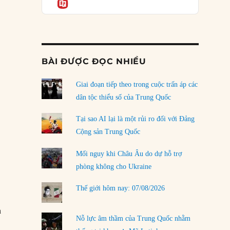
Informatio
04/08/2026
Điểm mù chiến lược của Trump tại Thái Bình
Dương
03/08/2026
BÀI ĐƯỢC ĐỌC NHIỀU
Đặt cược vào thất bại: Các quỹ đầu tư mạo
hiểm quốc gia và khía cạnh chính trị của vốn
rủi ro
Giai đoạn tiếp theo trong cuộc trấn áp các
02/08/2026
dân tộc thiểu số của Trung Quốc
Làm thế nào để kết thúc Chiến tranh Iran?
Tại sao AI lại là một rủi ro đối với Đảng
01/08/2026
Cộng sản Trung Quốc
Chiến lược kế tiếp của Bắc Kinh ở Biển Đông
Mối nguy khi Châu Âu do dự hỗ trợ
31/07/2026
phòng không cho Ukraine
Trật tự thế giới mới: Các nước nhỏ sẽ luôn
Thế giới hôm nay: 07/08/2026
phải chịu đựng?
30/07/2026
n
Nỗ lực âm thầm của Trung Quốc nhằm
LOAD MORE