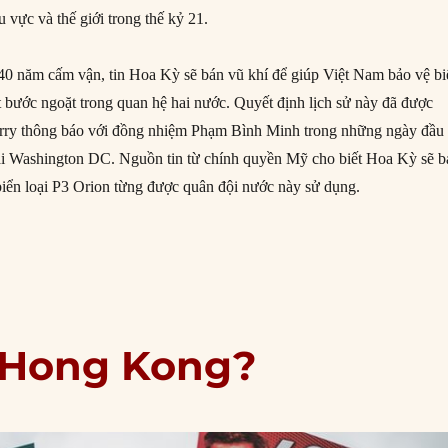
 vực và thế giới trong thế kỷ 21.
40 năm cấm vận, tin Hoa Kỳ sẽ bán vũ khí để giúp Việt Nam bảo vệ b
 bước ngoặt trong quan hệ hai nước. Quyết định lịch sử này đã được
rry thông báo với đồng nhiệm Phạm Bình Minh trong những ngày đầu
ại Washington DC. Nguồn tin từ chính quyền Mỹ cho biết Hoa Kỳ sẽ b
 biển loại P3 Orion từng được quân đội nước này sử dụng.
cái nhìn khác về quan hệ Việt-Mỹ”
o Hong Kong?