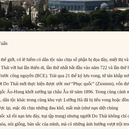
Tuấn
 thế giới, có lẽ hiếm có dân tộc nào chịu số phận bị đọa đày, miệt thị và
Thái với hai lần thiên di, lần thứ nhất bắt đầu vào năm 722 và lần thứ 
rước công nguyên (BCE). Trải qua 21 thế kỷ lưu vong, tứ tán khắp nơ
i Do Thái mới thực hiện được ước mơ “Phục quốc” (Zionism), vốn đ
gốc Áo-Hung khởi xướng tại châu Âu từ năm 1896. Trong cùng cảnh 
ộc, dân tộc khác trong cùng khu vực Lưỡng Hà đã bị tiêu vong hoặc đồ
ợc lại, mặc dù chịu những đau khổ, mất mát (như nạn diệt chủng
c xã rồi nạn lưu đày, trại tập trung) nhưng người Do Thái không chỉ 
 hóa, nòi giống, bản sắc của mình, mà có những ảnh hưởng vượt trội tr