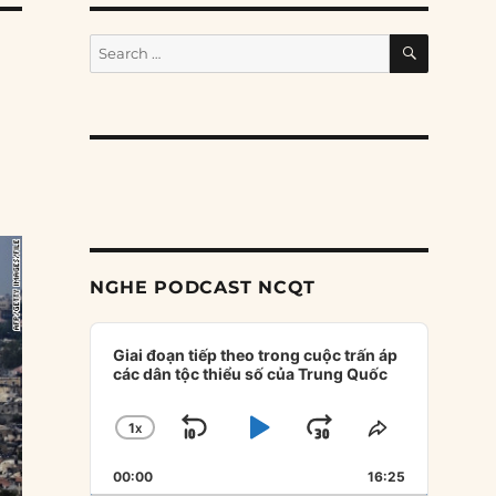
SEARCH
Search
for:
NGHE PODCAST NCQT
Audio
Player
Giai đoạn tiếp theo trong cuộc trấn áp
các dân tộc thiểu số của Trung Quốc
1
X
SKIP
PLAY
JUMP
CHANGE
SHARE
PLAYBACK
THIS
BACKWARD
PAUSE
FORWARD
00:00
RATE
16:25
EPISODE