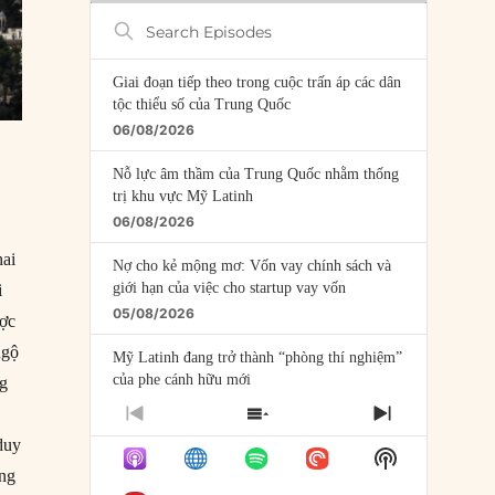
Search
Episodes
Giai đoạn tiếp theo trong cuộc trấn áp các dân
tộc thiểu số của Trung Quốc
06/08/2026
Nỗ lực âm thầm của Trung Quốc nhằm thống
trị khu vực Mỹ Latinh
06/08/2026
hai
Nợ cho kẻ mộng mơ: Vốn vay chính sách và
giới hạn của việc cho startup vay vốn
i
05/08/2026
ược
ngộ
Mỹ Latinh đang trở thành “phòng thí nghiệm”
của phe cánh hữu mới
ng
04/08/2026
PREVIOUS
SHOW
NEXT
EPISODE
EPISODES
EPISODE
duy
Tại sao Trung Quốc phủ nhận cuộc gặp với
Show
LIST
Ngoại trưởng Nhật Bản?
Podcast
ong