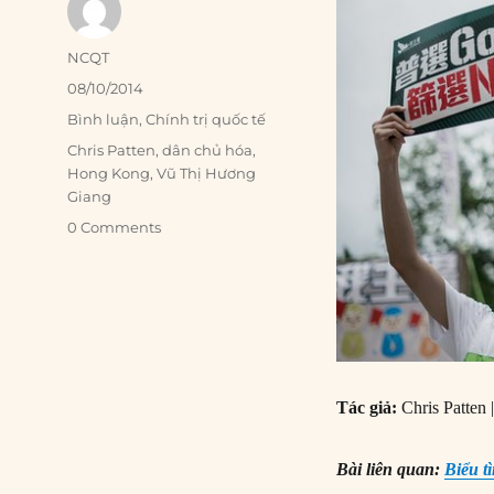
Author
NCQT
Posted
08/10/2014
on
Categories
Bình luận
,
Chính trị quốc tế
Tags
Chris Patten
,
dân chủ hóa
,
Hong Kong
,
Vũ Thị Hương
Giang
0 Comments
Tác giả:
Chris Patten 
Bài liên quan:
Biểu t