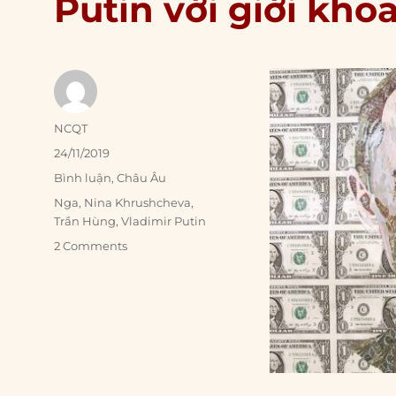
Putin với giới kho
Author
NCQT
Posted
24/11/2019
on
Categories
Bình luận
,
Châu Âu
Tags
Nga
,
Nina Khrushcheva
,
Trần Hùng
,
Vladimir Putin
2 Comments