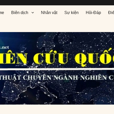
me
Biên dịch
Nhân vật
Sự kiện
Hỏi-Đáp
Đi