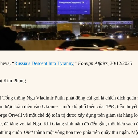
heva, “
Russia’s Descent Into Tyranny
,”
Foreign Affairs,
30/12/2025
ị Kim Phụng
i Tổng thống Nga Vladimir Putin phát động cái gọi là chiến dịch quân
âm lược toàn diện vào Ukraine – mức độ phổ biến của
1984
, tiểu thuyết
rge Orwell về một chế độ toàn trị được xây dựng trên giám sát hàng lo
ục, đã tăng vọt tại Nga. Khi Giáng sinh năm đó đến gần, một hiệu sách 
p những cuốn
1984
thành một vòng hoa treo phía trên quầy thu ngân. Mộ