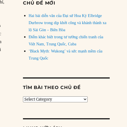
hí,
CHỦ ĐỀ MỚI
Hai bài diễn văn của Đại sứ Hoa Kỳ Elbridge
Durbrow trong dịp khởi công và khánh thành xa
ô
lộ Sài Gòn – Biên Hòa
c
Điểm khác biệt trong tư tưởng chiến tranh của
a
Việt Nam, Trung Quốc, Cuba
i
‘Black Myth: Wukong’ và sức mạnh mềm của
Trung Quốc
TÌM BÀI THEO CHỦ ĐỀ
Tìm
bài
theo
chủ
đề