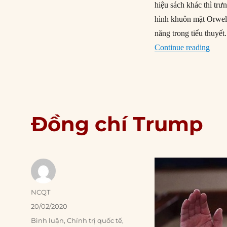
hiệu sách khác thì trư
hình khuôn mặt Orwell
năng trong tiểu thuyết
“Bốn 
Continue reading
Đồng chí Trump
Author
NCQT
Posted
20/02/2020
on
Categories
Bình luận
,
Chính trị quốc tế
,