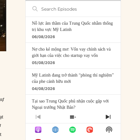
Search
Episodes
Nỗ lực âm thầm của Trung Quốc nhằm thống
trị khu vực Mỹ Latinh
06/08/2026
Nợ cho kẻ mộng mơ: Vốn vay chính sách và
giới hạn của việc cho startup vay vốn
05/08/2026
Mỹ Latinh đang trở thành “phòng thí nghiệm”
của phe cánh hữu mới
04/08/2026
 sự
Tại sao Trung Quốc phủ nhận cuộc gặp với
Ngoại trưởng Nhật Bản?
04/08/2026
ạt
PREVIOUS
SHOW
NEXT
EPISODE
EPISODES
EPISODE
ở
Điểm mù chiến lược của Trump tại Thái Bình
Show
LIST
Dương
Podcast
t