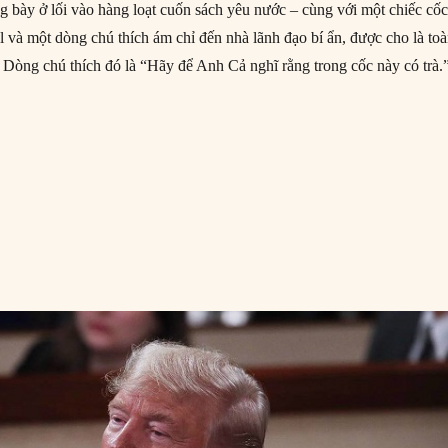
ng bày ở lối vào hàng loạt cuốn sách yêu nước – cùng với một chiếc cốc
 và một dòng chú thích ám chỉ đến nhà lãnh đạo bí ẩn, được cho là to
. Dòng chú thích đó là “Hãy để Anh Cả nghĩ rằng trong cốc này có trà.
năm chiến tranh đã thay đổi xã hội Nga như thế nào?”