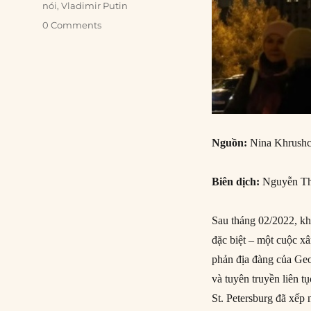
nói
,
Vladimir Putin
0 Comments
Nguồn:
Nina Khrushc
Biên dịch:
Nguyễn Th
Sau tháng 02/2022, kh
đặc biệt – một cuộc x
phản địa đàng của Geo
và tuyên truyền liên t
St. Petersburg đã xế