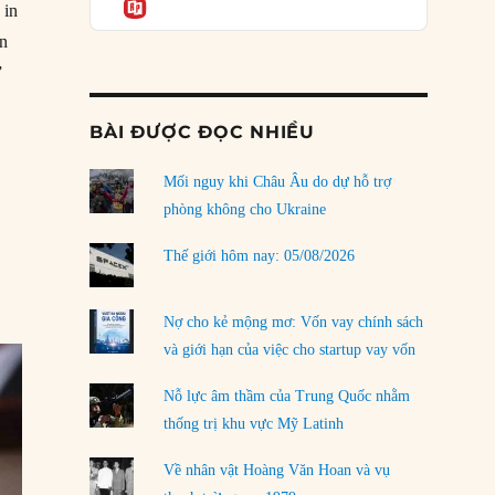
Informatio
03/08/2026
 in
àn
Đặt cược vào thất bại: Các quỹ đầu tư mạo
hiểm quốc gia và khía cạnh chính trị của vốn
”
rủi ro
02/08/2026
BÀI ĐƯỢC ĐỌC NHIỀU
Làm thế nào để kết thúc Chiến tranh Iran?
Mối nguy khi Châu Âu do dự hỗ trợ
01/08/2026
phòng không cho Ukraine
Chiến lược kế tiếp của Bắc Kinh ở Biển Đông
31/07/2026
Thế giới hôm nay: 05/08/2026
Trật tự thế giới mới: Các nước nhỏ sẽ luôn
phải chịu đựng?
Nợ cho kẻ mộng mơ: Vốn vay chính sách
30/07/2026
và giới hạn của việc cho startup vay vốn
Tập tìm cách chôn vùi bê bối chấn động vòng
Nỗ lực âm thầm của Trung Quốc nhằm
tròn thân cận của mình
thống trị khu vực Mỹ Latinh
29/07/2026
Về nhân vật Hoàng Văn Hoan và vụ
LOAD MORE