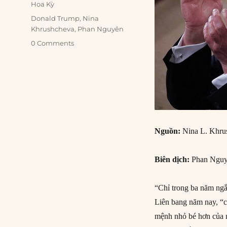
Hoa Kỳ
Tags
Donald Trump
,
Nina
Khrushcheva
,
Phan Nguyên
0 Comments
Nguồn:
Nina L. Khru
Biên dịch:
Phan Ngu
“Chỉ trong ba năm ng
Liên bang năm nay, “c
mệnh nhỏ bé hơn của n