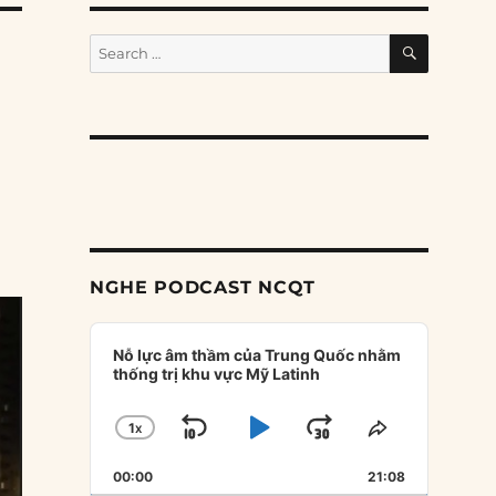
SEARCH
Search
for:
NGHE PODCAST NCQT
Audio
Player
Nỗ lực âm thầm của Trung Quốc nhằm
thống trị khu vực Mỹ Latinh
1
X
SKIP
PLAY
JUMP
CHANGE
SHARE
PLAYBACK
THIS
BACKWARD
PAUSE
FORWARD
00:00
RATE
21:08
EPISODE