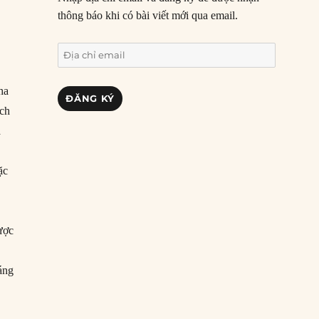
thông báo khi có bài viết mới qua email.
Địa
chỉ
email
ha
ĐĂNG KÝ
ách
à
ặc
được
áng
của Putin với giới khoa học Nga”