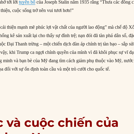
nhớ tới lời
tuyên bố
của Joseph Stalin năm 1935 rằng “Thưa các đồng c
thiện, cuộc sống trở nên vui tươi hơn!”
 “cải thiện mạnh mẽ phúc lợi vật chất của người lao động” mà chế độ X
thống kê sản xuất lại cho thấy sự đình trệ; nạn đói đã tàn phá dân số, đặ
cuộc Đại Thanh trừng – một chiến dịch đàn áp chính trị tàn bạo – sắp sử
 vậy, khi Trump ca ngợi chính quyền của mình vì đã khôi phục sự vĩ đạ
g minh và bạn bè của Mỹ đang tìm cách giảm phụ thuộc vào Mỹ, nước
ọa đối với sự ổn định toàn cầu và một trò cười cho quốc tế.
g chí Trump”
c và cuộc chiến của