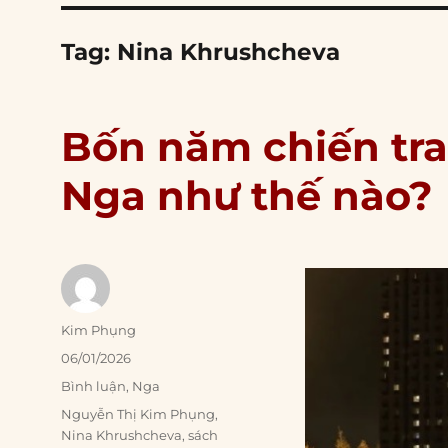
Tag:
Nina Khrushcheva
Bốn năm chiến tra
Nga như thế nào?
Author
Kim Phụng
Posted
06/01/2026
on
Categories
Bình luận
,
Nga
Tags
Nguyễn Thị Kim Phụng
,
Nina Khrushcheva
,
sách