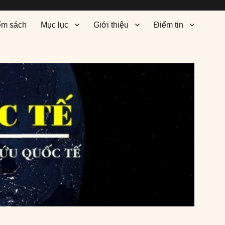
ểm sách
Mục lục
Giới thiệu
Điểm tin