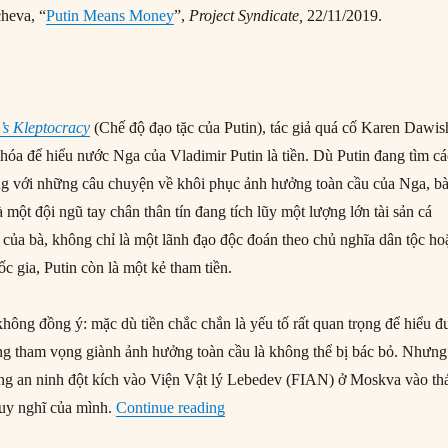
heva, “
Putin Means Money
”,
Project Syndicate,
22/11/2019.
’s Kleptocracy
(Chế độ đạo tặc của Putin), tác giả quá cố Karen Dawis
khóa để hiểu nước Nga của Vladimir Putin là tiền. Dù Putin đang tìm c
ng với những câu chuyện về khôi phục ảnh hưởng toàn cầu của Nga, b
à một đội ngũ tay chân thân tín đang tích lũy một lượng lớn tài sản cá
của bà, không chỉ là một lãnh đạo độc đoán theo chủ nghĩa dân tộc ho
c gia, Putin còn là một kẻ tham tiền.
không đồng ý: mặc dù tiền chắc chắn là yếu tố rất quan trọng để hiểu 
ng tham vọng giành ảnh hưởng toàn cầu là không thể bị bác bỏ. Nhưng
ợng an ninh đột kích vào Viện Vật lý Lebedev (FIAN) ở Moskva vào th
“Khát vọng tiền bạc và cuộc chiến 
 suy nghĩ của mình.
Continue reading