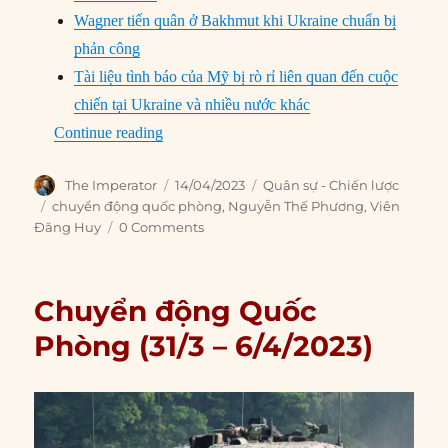
Wagner tiến quân ở Bakhmut khi Ukraine chuẩn bị
phản công
Tài liệu tình báo của Mỹ bị rò rỉ liên quan đến cuộc
chiến tại Ukraine và nhiều nước khác
“Chuyển động Quốc Phòng (7/4 – 13/4/2023
Continue reading
Author
Posted
Categories
The Imperator
14/04/2023
Quân sự - Chiến lược
on
Tags
chuyển động quốc phòng
,
Nguyễn Thế Phương
,
Viên
Đăng Huy
0 Comments
Chuyển động Quốc
Phòng (31/3 – 6/4/2023)