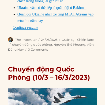
chiến trong tương lai gặp rủi ro
Ukraine vẫn có thể tiếp tế quân đội ở Bakhmut
Quân đội Ukraine nhận xe tăng M1A1 Abrams vào
mùa thu năm nay
“Chuyển động Quốc Phòng (17/3 – 23/3/202
Continue reading
Author
Posted
Categories
The Imperator
24/03/2023
Quân sự - Chiến lược
on
Tags
chuyển động quốc phòng
,
Nguyễn Thế Phương
,
Viên
Đăng Huy
0 Comments
Chuyển động Quốc
Phòng (10/3 – 16/3/2023)