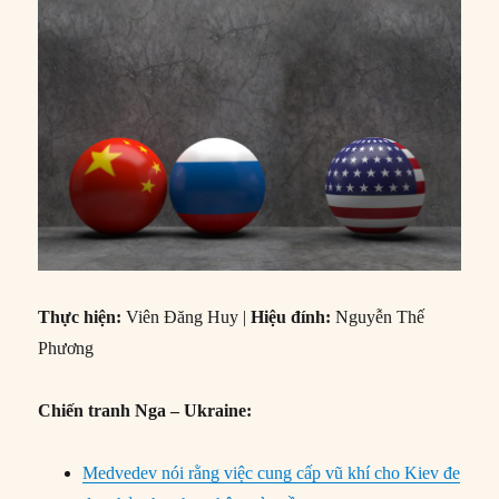
Thực hiện:
Viên Đăng Huy |
Hiệu đính:
Nguyễn Thế
Phương
Chiến tranh Nga – Ukraine:
Medvedev nói rằng việc cung cấp vũ khí cho Kiev đe