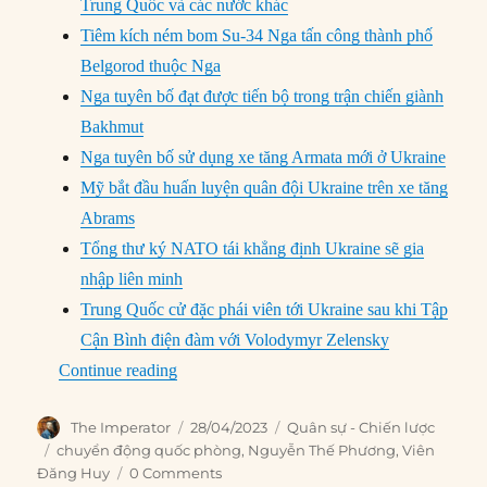
Trung Quốc và các nước khác
Tiêm kích ném bom Su-34 Nga tấn công thành phố
Belgorod thuộc Nga
Nga tuyên bố đạt được tiến bộ trong trận chiến giành
Bakhmut
Nga tuyên bố sử dụng xe tăng Armata mới ở Ukraine
Mỹ bắt đầu huấn luyện quân đội Ukraine trên xe tăng
Abrams
Tổng thư ký NATO tái khẳng định Ukraine sẽ gia
nhập liên minh
Trung Quốc cử đặc phái viên tới Ukraine sau khi Tập
Cận Bình điện đàm với Volodymyr Zelensky
“Chuyển động Quốc Phòng (21/4 – 27/4/202
Continue reading
Author
Posted
Categories
The Imperator
28/04/2023
Quân sự - Chiến lược
on
Tags
chuyển động quốc phòng
,
Nguyễn Thế Phương
,
Viên
Đăng Huy
0 Comments