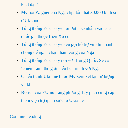
khát đạn’
Mỹ nói Wagner của Nga chịu tổn thất 30.000 binh sĩ
ở Ukraine
Tổng thống Zelenskyy nói Putin sẽ nhắm vào các
quốc gia thuộc Liên Xô cũ
Tổng thống Zelenskyy kêu gọi hỗ trợ vũ khí nhanh
chóng để ngăn chặn tham vọng của Nga
Tổng thống Zelensky nói với Trung Quốc: Sẽ có
‘chiến tranh thế giới’ nếu liên minh với Nga
Chiến tranh Ukraine buộc Mỹ xem xét lại trữ lượng
vũ khí
Borrell của EU nói rằng phương Tây phải cung cấp
thêm viện trợ quân sự cho Ukraine
“Chuyển động Quốc Phòng (17/2 – 23/2/2023)
Continue reading