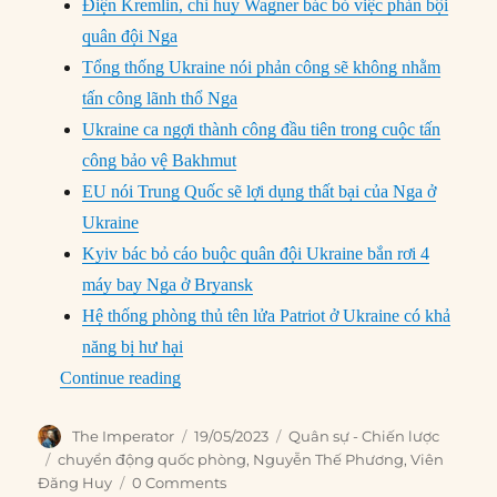
Điện Kremlin, chỉ huy Wagner bác bỏ việc phản bội
quân đội Nga
Tổng thống Ukraine nói phản công sẽ không nhằm
tấn công lãnh thổ Nga
Ukraine ca ngợi thành công đầu tiên trong cuộc tấn
công bảo vệ Bakhmut
EU nói Trung Quốc sẽ lợi dụng thất bại của Nga ở
Ukraine
Kyiv bác bỏ cáo buộc quân đội Ukraine bắn rơi 4
máy bay Nga ở Bryansk
Hệ thống phòng thủ tên lửa Patriot ở Ukraine có khả
năng bị hư hại
“Chuyển động Quốc Phòng (11/5 – 18/5/202
Continue reading
Author
Posted
Categories
The Imperator
19/05/2023
Quân sự - Chiến lược
on
Tags
chuyển động quốc phòng
,
Nguyễn Thế Phương
,
Viên
Đăng Huy
0 Comments