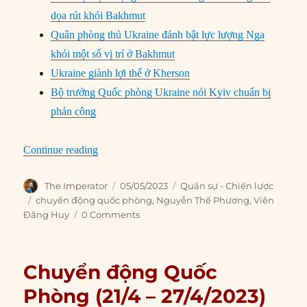
dọa rút khỏi Bakhmut
Quân phòng thủ Ukraine đánh bật lực lượng Nga
khỏi một số vị trí ở Bakhmut
Ukraine giành lợi thế ở Kherson
Bộ trưởng Quốc phòng Ukraine nói Kyiv chuẩn bị
phản công
“Chuyển động Quốc Phòng (28/4 – 4/5/2023)”
Continue reading
Author
Posted
Categories
The Imperator
05/05/2023
Quân sự - Chiến lược
on
Tags
chuyển động quốc phòng
,
Nguyễn Thế Phương
,
Viên
Đăng Huy
0 Comments
Chuyển động Quốc
Phòng (21/4 – 27/4/2023)