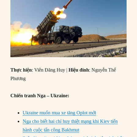
Thực hiện
: Viên Đăng Huy |
Hiệu đính
: Nguyễn Thế
Phương
Chiến tranh Nga – Ukraine:
Ukraine muốn mua xe tăng Oplot mới
Nga cho biết hai chỉ huy thiệt mạng khi Kiev tiến
hành cuộc tấn công Bakhmut