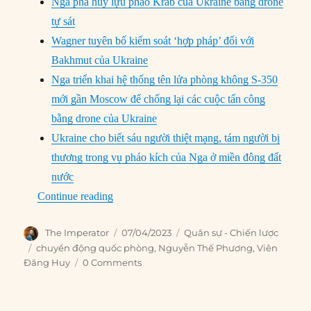
Nga phá hủy lựu pháo Krab của Ukraine bằng drone
tự sát
Wagner tuyên bố kiểm soát ‘hợp pháp’ đối với
Bakhmut của Ukraine
Nga triển khai hệ thống tên lửa phòng không S-350
mới gần Moscow để chống lại các cuộc tấn công
bằng drone của Ukraine
Ukraine cho biết sáu người thiệt mạng, tám người bị
thương trong vụ pháo kích của Nga ở miền đông đất
nước
“Chuyển động Quốc Phòng (31/3 – 6/4/2023
Continue reading
Author
Posted
Categories
The Imperator
07/04/2023
Quân sự - Chiến lược
on
Tags
chuyển động quốc phòng
,
Nguyễn Thế Phương
,
Viên
Đăng Huy
0 Comments