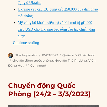
động ở Ukraine
Ukraine yêu cầu EU cung cấp 250.000 quả đạn pháo
mỗi tháng
Mỹ công bố khoản viện trợ vũ khí mới trị giá 400
triệu USD cho Ukraine bao gồm cầu tác chiến, đạn
dược
“Chuyển động Quốc Phòng (3/3 – 9/3/2023)
Continue reading
Author
Posted
Categories
The Imperator
10/03/2023
Quân sự - Chiến lược
on
Tags
chuyển động quốc phòng
,
Nguyễn Thế Phương
,
Viên
Đăng Huy
1 Comment
Chuyển động Quốc
Phòng (24/2 – 3/3/2023)