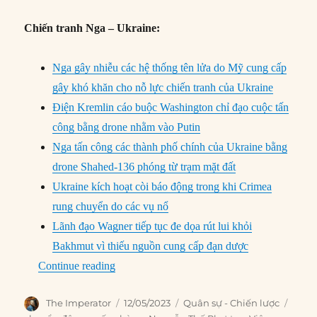
Chiến tranh Nga – Ukraine:
Nga gây nhiễu các hệ thống tên lửa do Mỹ cung cấp
gây khó khăn cho nỗ lực chiến tranh của Ukraine
Điện Kremlin cáo buộc Washington chỉ đạo cuộc tấn
công bằng drone nhằm vào Putin
Nga tấn công các thành phố chính của Ukraine bằng
drone Shahed-136 phóng từ trạm mặt đất
Ukraine kích hoạt còi báo động trong khi Crimea
rung chuyển do các vụ nổ
Lãnh đạo Wagner tiếp tục đe dọa rút lui khỏi
Bakhmut vì thiếu nguồn cung cấp đạn dược
“Chuyển động Quốc Phòng (5/5 – 11/5/2023
Continue reading
Author
Posted
Categories
Tags
The Imperator
12/05/2023
Quân sự - Chiến lược