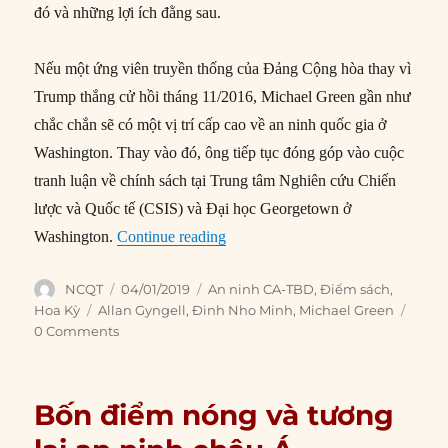
đó và những lợi ích đằng sau.
Nếu một ứng viên truyền thống của Đảng Cộng hòa thay vì
Trump thắng cử hồi tháng 11/2016, Michael Green gần như
chắc chắn sẽ có một vị trí cấp cao về an ninh quốc gia ở
Washington. Thay vào đó, ông tiếp tục đóng góp vào cuộc
tranh luận về chính sách tại Trung tâm Nghiên cứu Chiến
lược và Quốc tế (CSIS) và Đại học Georgetown ở
“Đại Chiến lược và Quyền lực H
Washington.
Continue reading
Author
Posted
Categories
NCQT
04/01/2019
An ninh CA-TBD
,
Điểm sách
,
on
Tags
Hoa Kỳ
Allan Gyngell
,
Đinh Nho Minh
,
Michael Green
0 Comments
Bốn điểm nóng và tương