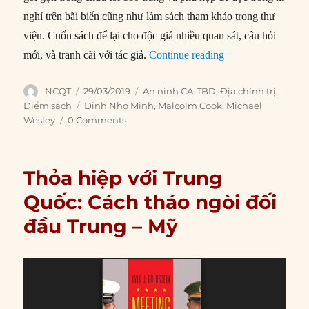
nghỉ trên bãi biển cũng như làm sách tham khảo trong thư
viện. Cuốn sách để lại cho độc giả nhiều quan sát, câu hỏi
“Lục địa không ngh
mới, và tranh cãi với tác giả.
Continue reading
Author
Posted
Categories
NCQT
29/03/2019
An ninh CA-TBD
,
Địa chính trị
,
on
Tags
Điểm sách
Đinh Nho Minh
,
Malcolm Cook
,
Michael
Wesley
0 Comments
Thỏa hiệp với Trung
Quốc: Cách tháo ngòi đối
đầu Trung – Mỹ