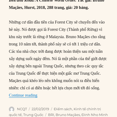
Belt and Road: A Chinese World Order.
Tác giả: Bruno
Maçães, Hurst, 2018, 288 trang, giá: 20 bảng.
Những cư dân đầu tiên của Forest City sẽ chuyển đến vào
hè này. Nó được gọi là Forest City (Thành phố Rừng) vì
khu này trước là rừng ở Malaysia. Bruno Maçães cho rằng
trong 10 năm tới, thành phố này sẽ có tới 1 triệu cư dân.
Các tòa nhà chọc trời đang được hoàn thiện sau một tuần
xây dựng suốt ngày đêm. Nó là một phần của thế giới được
xây dựng bên ngoài Trung Quốc, nhưng theo các quy tắc
của Trung Quốc để thực hiện một giấc mơ Trung Quốc.
Maçães quá khéo léo nên không muốn nói ra điều hiển
nhiên: chỉ có ai điên hoặc hết lựa chọn mới tới đó sống.
“Vành đai và Con đường: Trật tự Thế giới của
Continue reading
Author
Posted
Categories
NCQT
22/02/2019
Điểm sách
,
Kinh tế chính trị
on
Tags
quốc tế
,
Trung Quốc
BRI
,
Bruno Maçães
,
Đinh Nho Minh