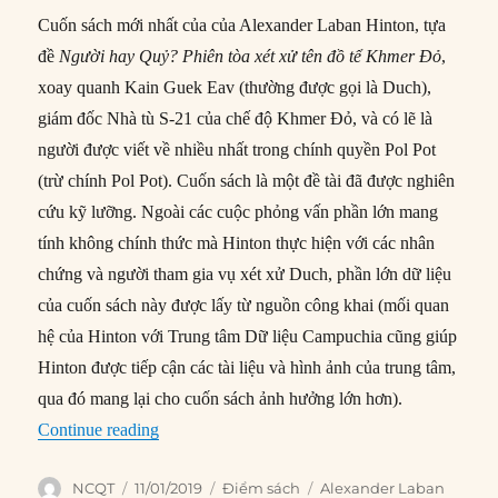
Cuốn sách mới nhất của của Alexander Laban Hinton, tựa
đề
Người hay Quỷ? Phiên tòa xét xử tên đồ tể Khmer Đỏ
,
xoay quanh Kain Guek Eav (thường được gọi là Duch),
giám đốc Nhà tù S-21 của chế độ Khmer Đỏ, và có lẽ là
người được viết về nhiều nhất trong chính quyền Pol Pot
(trừ chính Pol Pot). Cuốn sách là một đề tài đã được nghiên
cứu kỹ lưỡng. Ngoài các cuộc phỏng vấn phần lớn mang
tính không chính thức mà Hinton thực hiện với các nhân
chứng và người tham gia vụ xét xử Duch, phần lớn dữ liệu
của cuốn sách này được lấy từ nguồn công khai (mối quan
hệ của Hinton với Trung tâm Dữ liệu Campuchia cũng giúp
Hinton được tiếp cận các tài liệu và hình ảnh của trung tâm,
qua đó mang lại cho cuốn sách ảnh hưởng lớn hơn).
“Người hay Quỷ? Phiên tòa xét xử tên đồ tể K
Continue reading
Author
Posted
Categories
Tags
NCQT
11/01/2019
Điểm sách
Alexander Laban