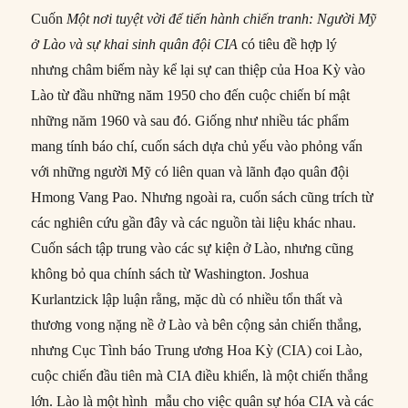
Cuốn
Một nơi tuyệt vời để tiến hành chiến tranh: Người Mỹ
ở Lào và sự khai sinh quân đội CIA
có tiêu đề hợp lý
nhưng châm biếm này kể lại sự can thiệp của Hoa Kỳ vào
Lào từ đầu những năm 1950 cho đến cuộc chiến bí mật
những năm 1960 và sau đó. Giống như nhiều tác phẩm
mang tính báo chí, cuốn sách dựa chủ yếu vào phỏng vấn
với những người Mỹ có liên quan và lãnh đạo quân đội
Hmong Vang Pao. Nhưng ngoài ra, cuốn sách cũng trích từ
các nghiên cứu gần đây và các nguồn tài liệu khác nhau.
Cuốn sách tập trung vào các sự kiện ở Lào, nhưng cũng
không bỏ qua chính sách từ Washington. Joshua
Kurlantzick lập luận rằng, mặc dù có nhiều tổn thất và
thương vong nặng nề ở Lào và bên cộng sản chiến thắng,
nhưng Cục Tình báo Trung ương Hoa Kỳ (CIA) coi Lào,
cuộc chiến đầu tiên mà CIA điều khiển, là một chiến thắng
lớn. Lào là một hình mẫu cho việc quân sự hóa CIA và các