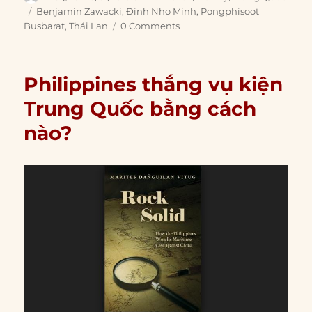
on
Tags
Benjamin Zawacki
,
Đinh Nho Minh
,
Pongphisoot
Busbarat
,
Thái Lan
0 Comments
Philippines thắng vụ kiện
Trung Quốc bằng cách
nào?