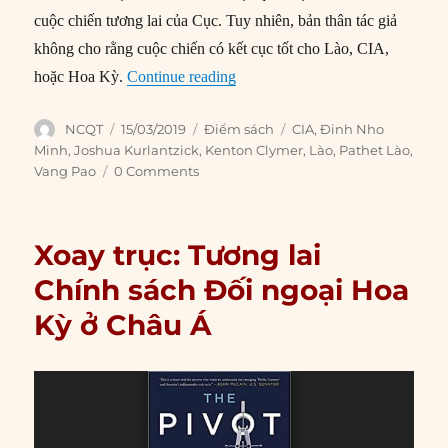
cuộc chiến tương lai của Cục. Tuy nhiên, bản thân tác giả
không cho rằng cuộc chiến có kết cục tốt cho Lào, CIA,
“CIA đã can thiệp vào Lào như t
hoặc Hoa Kỳ.
Continue reading
Author
Posted
Categories
Tags
NCQT
15/03/2019
Điểm sách
CIA
,
Đinh Nho
on
Minh
,
Joshua Kurlantzick
,
Kenton Clymer
,
Lào
,
Pathet Lào
,
Vang Pao
0 Comments
Xoay trục: Tương lai
Chính sách Đối ngoại Hoa
Kỳ ở Châu Á