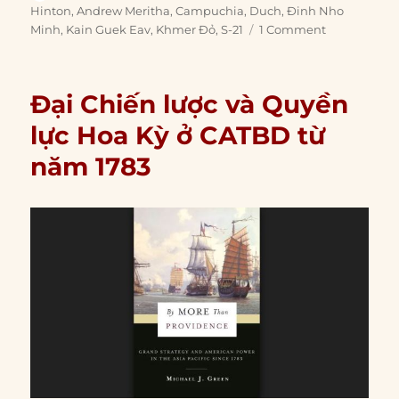
on
Hinton
,
Andrew Meritha
,
Campuchia
,
Duch
,
Đinh Nho
Minh
,
Kain Guek Eav
,
Khmer Đỏ
,
S-21
1 Comment
Đại Chiến lược và Quyền
lực Hoa Kỳ ở CATBD từ
năm 1783