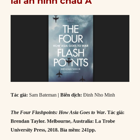
lai an ninh châu Á
Tác giả:
Sam Bateman
| Biên dịch:
Đinh Nho Minh
The Four Flashpoints:
How Asia Goes to War
.
Tác giả:
Brendan Taylor. Melbourne, Australia: La Trobe
University Press, 2018. Bìa mềm: 241pp.