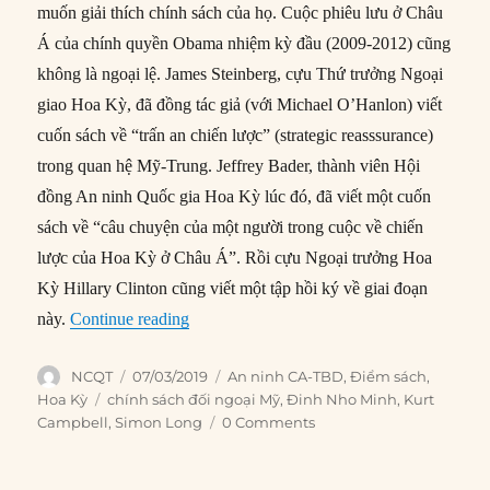
muốn giải thích chính sách của họ. Cuộc phiêu lưu ở Châu
Á của chính quyền Obama nhiệm kỳ đầu (2009-2012) cũng
không là ngoại lệ. James Steinberg, cựu Thứ trưởng Ngoại
giao Hoa Kỳ, đã đồng tác giả (với Michael O’Hanlon) viết
cuốn sách về “trấn an chiến lược” (strategic reasssurance)
trong quan hệ Mỹ-Trung. Jeffrey Bader, thành viên Hội
đồng An ninh Quốc gia Hoa Kỳ lúc đó, đã viết một cuốn
sách về “câu chuyện của một người trong cuộc về chiến
lược của Hoa Kỳ ở Châu Á”. Rồi cựu Ngoại trưởng Hoa
Kỳ Hillary Clinton cũng viết một tập hồi ký về giai đoạn
“Xoay trục: Tương lai Chính sách Đối ng
này.
Continue reading
Author
Posted
Categories
NCQT
07/03/2019
An ninh CA-TBD
,
Điểm sách
,
on
Tags
Hoa Kỳ
chính sách đối ngoại Mỹ
,
Đinh Nho Minh
,
Kurt
Campbell
,
Simon Long
0 Comments