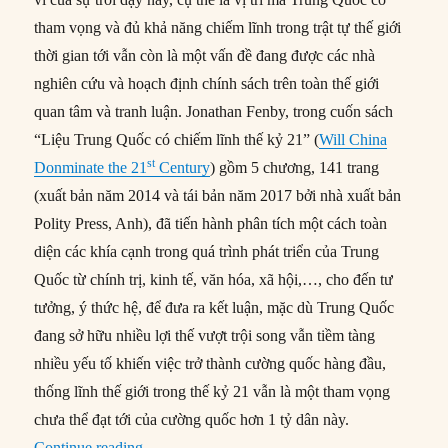
tham vọng và đủ khả năng chiếm lĩnh trong trật tự thế giới
thời gian tới vẫn còn là một vấn đề đang được các nhà
nghiên cứu và hoạch định chính sách trên toàn thế giới
quan tâm và tranh luận. Jonathan Fenby, trong cuốn sách
“Liệu Trung Quốc có chiếm lĩnh thế kỷ 21” (
Will China
st
Donminate the 21
Century
) gồm 5 chương, 141 trang
(xuất bản năm 2014 và tái bản năm 2017 bởi nhà xuất bản
Polity Press, Anh), đã tiến hành phân tích một cách toàn
diện các khía cạnh trong quá trình phát triển của Trung
Quốc từ chính trị, kinh tế, văn hóa, xã hội,…, cho đến tư
tưởng, ý thức hệ, để đưa ra kết luận, mặc dù Trung Quốc
đang sở hữu nhiều lợi thế vượt trội song vẫn tiềm tàng
nhiều yếu tố khiến việc trở thành cường quốc hàng đầu,
thống lĩnh thế giới trong thế kỷ 21 vẫn là một tham vọng
chưa thể đạt tới của cường quốc hơn 1 tỷ dân này.
“Liệu Trung Quốc có thống trị thế kỷ 21?”
Continue reading