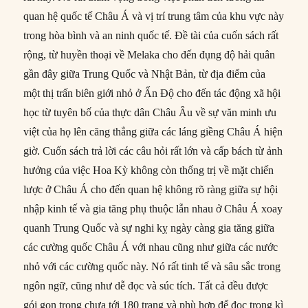
quan hệ quốc tế Châu Á và vị trí trung tâm của khu vực này
trong hòa bình và an ninh quốc tế. Đề tài của cuốn sách rất
rộng, từ huyền thoại về Melaka cho đến đụng độ hải quân
gần đây giữa Trung Quốc và Nhật Bản, từ địa điểm của
một thị trấn biên giới nhỏ ở Ấn Độ cho đến tác động xã hội
học từ tuyên bố của thực dân Châu Âu về sự văn minh ưu
việt của họ lên căng thẳng giữa các láng giềng Châu Á hiện
giờ. Cuốn sách trả lời các câu hỏi rất lớn và cấp bách từ ảnh
hưởng của việc Hoa Kỳ không còn thống trị về mặt chiến
lược ở Châu Á cho đến quan hệ không rõ ràng giữa sự hội
nhập kinh tế và gia tăng phụ thuộc lẫn nhau ở Châu Á xoay
quanh Trung Quốc và sự nghi kỵ ngày càng gia tăng giữa
các cường quốc Châu Á với nhau cũng như giữa các nước
nhỏ với các cường quốc này. Nó rất tinh tế và sâu sắc trong
ngôn ngữ, cũng như dễ đọc và súc tích. Tất cả đều được
gói gọn trong chưa tới 180 trang và phù hợp để đọc trong kì