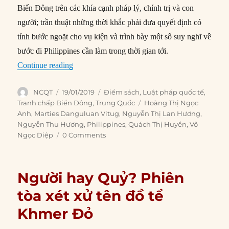
Biển Đông trên các khía cạnh pháp lý, chính trị và con
người; trần thuật những thời khắc phải đưa quyết định có
tính bước ngoặt cho vụ kiện và trình bày một số suy nghĩ về
bước đi Philippines cần làm trong thời gian tới.
“Philippines thắng vụ kiện Trung Quốc bằng cá
Continue reading
Author
Posted
Categories
NCQT
19/01/2019
Điểm sách
,
Luật pháp quốc tế
,
on
Tags
Tranh chấp Biển Đông
,
Trung Quốc
Hoàng Thị Ngọc
Anh
,
Marties Danguluan Vitug
,
Nguyễn Thị Lan Hương
,
Nguyễn Thu Hương
,
Philippines
,
Quách Thị Huyền
,
Võ
Ngọc Diệp
0 Comments
Người hay Quỷ? Phiên
tòa xét xử tên đồ tể
Khmer Đỏ