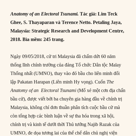
Anatomy of an Electo
ral Tsunami.
Tác giả: Lim Teck
Ghee, S. Thayaparan và Terence Netto. Petaling Jaya,
Malaysia: Strategic Research and Development Centre,
2018. Bìa mềm: 245 trang.
Ngày 09/05/2018, cử tri Malaysia đã chấm dứt 60 năm
thống lĩnh chính trường của đảng Tổ chức Dân tộc Malay
Thống nhất (UMNO), thay vào đó bầu cho liên minh đối
lập Pakatan Harapan (Liên minh Hy vọng). Cuốn
The
Anatomy of an
Electoral Tsunami
(Mổ xẻ một cơn địa chấn
bầu cử), được viết bởi ba chuyên gia hàng đầu về chính trị
Malaysia, không chỉ đơn thuần phân tích cuộc bầu cử mà
còn tổng hợp các bình luận về sự tha hóa trong xã hội,
chính trị và kinh tế dưới thời Thủ tướng Najib Razak của
UMNO, đe dọa tương lai của thể chế dân chủ nghị viện