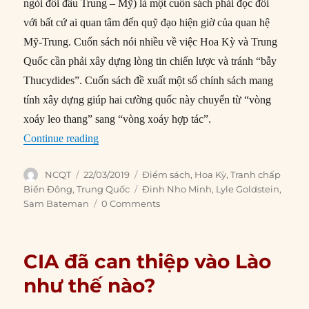
ngòi đối đầu Trung – Mỹ) là một cuốn sách phải đọc đối
với bất cứ ai quan tâm đến quỹ đạo hiện giờ của quan hệ
Mỹ-Trung. Cuốn sách nói nhiều về việc Hoa Kỳ và Trung
Quốc cần phải xây dựng lòng tin chiến lược và tránh “bẫy
Thucydides”. Cuốn sách đề xuất một số chính sách mang
tính xây dựng giúp hai cường quốc này chuyển từ “vòng
xoáy leo thang” sang “vòng xoáy hợp tác”.
“Thỏa hiệp với Trung Quốc: Cách tháo ngòi đố
Continue reading
Author
Posted
Categories
NCQT
22/03/2019
Điểm sách
,
Hoa Kỳ
,
Tranh chấp
on
Tags
Biển Đông
,
Trung Quốc
Đinh Nho Minh
,
Lyle Goldstein
,
Sam Bateman
0 Comments
CIA đã can thiệp vào Lào
như thế nào?