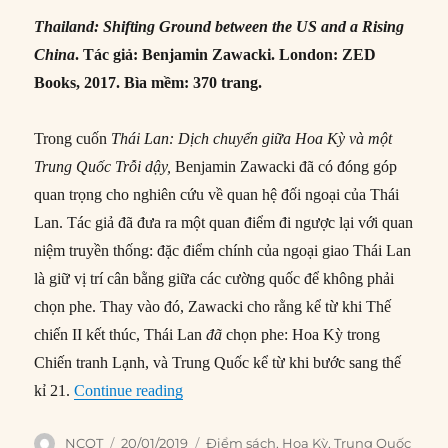
Thailand: Shifting Ground between the US and a Rising
China
. Tác giả: Benjamin Zawacki. London: ZED
Books, 2017. Bìa mềm: 370 trang.
Trong cuốn
Thái Lan: Dịch chuyển giữa Hoa Kỳ và một
Trung Quốc Trỗi dậy,
Benjamin Zawacki đã có đóng góp
quan trọng cho nghiên cứu về quan hệ đối ngoại của Thái
Lan. Tác giả đã đưa ra một quan điểm đi ngược lại với quan
niệm truyền thống: đặc điểm chính của ngoại giao Thái Lan
là giữ vị trí cân bằng giữa các cường quốc để không phải
chọn phe. Thay vào đó, Zawacki cho rằng kể từ khi Thế
chiến II kết thúc, Thái Lan
đã
chọn phe: Hoa Kỳ trong
Chiến tranh Lạnh, và Trung Quốc kể từ khi bước sang thế
“Thái Lan: Dịch chuyển giữa Hoa Kỳ và 
kỉ 21.
Continue reading
Author
Posted
Categories
NCQT
20/01/2019
Điểm sách
,
Hoa Kỳ
,
Trung Quốc