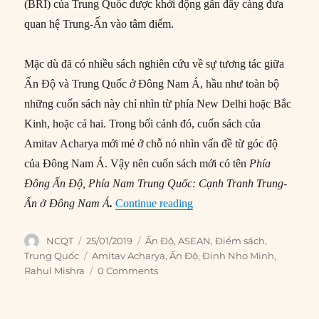
(BRI) của Trung Quốc được khởi động gần đây càng đưa
quan hệ Trung-Ấn vào tâm điểm.
Mặc dù đã có nhiều sách nghiên cứu về sự tương tác giữa
Ấn Độ và Trung Quốc ở Đông Nam Á, hầu như toàn bộ
những cuốn sách này chỉ nhìn từ phía New Delhi hoặc Bắc
Kinh, hoặc cả hai. Trong bối cảnh đó, cuốn sách của
Amitav Acharya mới mẻ ở chỗ nó nhìn vấn đề từ góc độ
của Đông Nam Á. Vậy nên cuốn sách mới có tên
Phía
Đông Ấn Độ, Phía Nam Trung Quốc: Cạnh Tranh Trung-
“Cạnh tranh Trung – Ấn ở
Ấn ở Đông Nam Á
.
Continue reading
Author
Posted
Categories
NCQT
25/01/2019
Ấn Độ
,
ASEAN
,
Điểm sách
,
on
Tags
Trung Quốc
Amitav Acharya
,
Ấn Độ
,
Đinh Nho Minh
,
Rahul Mishra
0 Comments