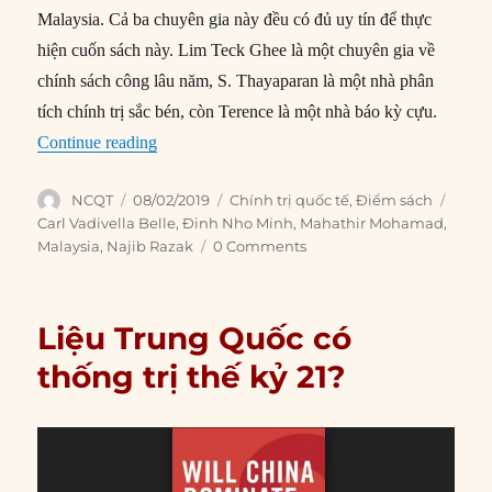
Malaysia. Cả ba chuyên gia này đều có đủ uy tín để thực
hiện cuốn sách này. Lim Teck Ghee là một chuyên gia về
chính sách công lâu năm, S. Thayaparan là một nhà phân
tích chính trị sắc bén, còn Terence là một nhà báo kỳ cựu.
“Mổ xẻ cơn địa chấn bầu cử ở Malaysia”
Continue reading
Author
Posted
Categories
Tags
NCQT
08/02/2019
Chính trị quốc tế
,
Điểm sách
on
Carl Vadivella Belle
,
Đinh Nho Minh
,
Mahathir Mohamad
,
Malaysia
,
Najib Razak
0 Comments
Liệu Trung Quốc có
thống trị thế kỷ 21?