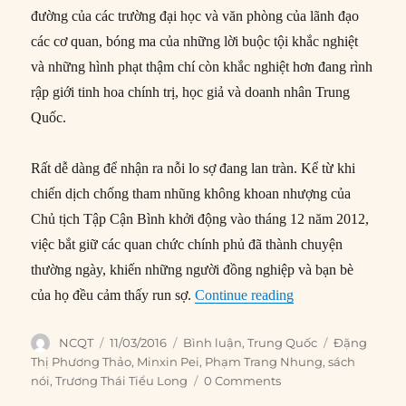
đường của các trường đại học và văn phòng của lãnh đạo
các cơ quan, bóng ma của những lời buộc tội khắc nghiệt
và những hình phạt thậm chí còn khắc nghiệt hơn đang rình
rập giới tinh hoa chính trị, học giả và doanh nhân Trung
Quốc.
Rất dễ dàng để nhận ra nỗi lo sợ đang lan tràn. Kể từ khi
chiến dịch chống tham nhũng không khoan nhượng của
Chủ tịch Tập Cận Bình khởi động vào tháng 12 năm 2012,
việc bắt giữ các quan chức chính phủ đã thành chuyện
thường ngày, khiến những người đồng nghiệp và bạn bè
“Trung Quốc: Cai tr
của họ đều cảm thấy run sợ.
Continue reading
Author
Posted
Categories
Tags
NCQT
11/03/2016
Bình luận
,
Trung Quốc
Đặng
on
Thị Phương Thảo
,
Minxin Pei
,
Phạm Trang Nhung
,
sách
nói
,
Trương Thái Tiểu Long
0 Comments