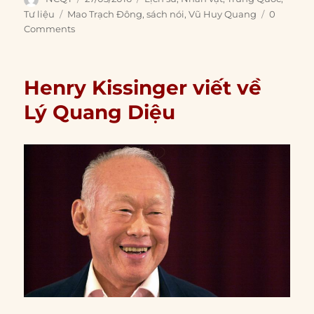
on
Tags
Tư liệu
Mao Trạch Đông
,
sách nói
,
Vũ Huy Quang
0
Comments
Henry Kissinger viết về
Lý Quang Diệu