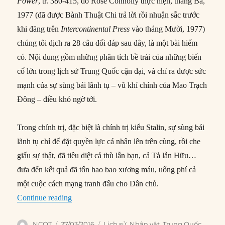
Power
, tr. 380-415, do Rose Connolly thực hiện, tháng Ba,
1977 (đã được Bành Thuật Chi trả lời rồi nhuận sắc trước
khi đăng trên
Intercontinental Press
vào tháng Mười, 1977)
chúng tôi dịch ra 28 câu đối đáp sau đây, là một bài hiếm
có. Nội dung gồm những phân tích bề trái của những biến
cố lớn trong lịch sử Trung Quốc cận đại, và chỉ ra được sức
mạnh của sự sùng bái lãnh tụ – vũ khí chính của Mao Trạch
Đông – điều khó ngờ tới.
Trong chính trị, đặc biệt là chính trị kiểu Stalin, sự sùng bái
lãnh tụ chỉ để đặt quyền lực cá nhân lên trên cùng, rồi che
giấu sự thật, đã tiêu diệt cả thù lẫn bạn, cả Tả lẫn Hữu…
đưa đến kết quả đã tốn hao bao xương máu, uổng phí cả
một cuộc cách mạng tranh đấu cho Dân chủ.
“Đánh giá cuộc đời chính trị Mao Trạch Đông (
Continue reading
Author
Posted
Categories
NCQT
27/03/2016
Lịch sử
,
Nhân vật
,
Trung Quốc
,