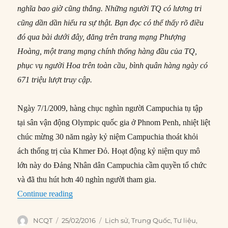
nghĩa bao giờ cũng thắng. Những người TQ có lương tri
cũng dần dần hiểu ra sự thật. Bạn đọc có thể thấy rõ điều
đó qua bài dưới đây, đăng trên trang mạng Phượng
Hoàng, một trang mạng chính thống hàng đầu của TQ,
phục vụ người Hoa trên toàn cầu, bình quân hàng ngày có
671 triệu lượt truy cập.
Ngày 7/1/2009, hàng chục nghìn người Campuchia tụ tập
tại sân vận động Olympic quốc gia ở Phnom Penh, nhiệt liệt
chúc mừng 30 năm ngày kỷ niệm Campuchia thoát khỏi
ách thống trị của Khmer Đỏ. Hoạt động kỷ niệm quy mô
lớn này do Đảng Nhân dân Campuchia cầm quyền tổ chức
và đã thu hút hơn 40 nghìn người tham gia.
“Người TQ viết về sự kiện VN ‘xâm lược’ Cam
Continue reading
Author
Posted
Categories
NCQT
25/02/2016
Lịch sử
,
Trung Quốc
,
Tư liệu
,