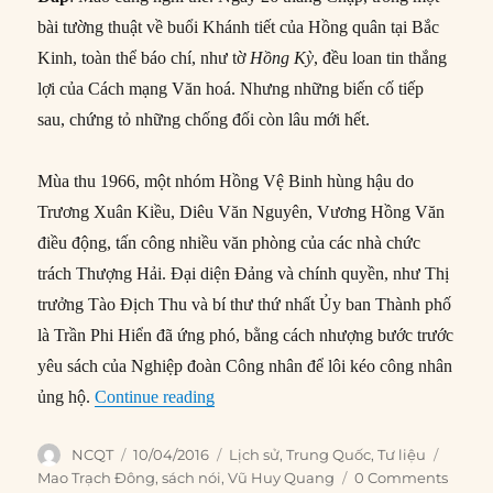
bài tường thuật về buổi Khánh tiết của Hồng quân tại Bắc
Kinh, toàn thể báo chí, như tờ
Hồng Kỳ
, đều loan tin thắng
lợi của Cách mạng Văn hoá. Nhưng những biến cố tiếp
sau, chứng tỏ những chống đối còn lâu mới hết.
Mùa thu 1966, một nhóm Hồng Vệ Binh hùng hậu do
Trương Xuân Kiều, Diêu Văn Nguyên, Vương Hồng Văn
điều động, tấn công nhiều văn phòng của các nhà chức
trách Thượng Hải. Đại diện Đảng và chính quyền, như Thị
trưởng Tào Địch Thu và bí thư thứ nhất Ủy ban Thành phố
là Trần Phi Hiển đã ứng phó, bằng cách nhượng bước trước
yêu sách của Nghiệp đoàn Công nhân để lôi kéo công nhân
“Đánh giá cuộc đời chính trị Mao Trạc
ủng hộ.
Continue reading
Author
Posted
Categories
Tags
NCQT
10/04/2016
Lịch sử
,
Trung Quốc
,
Tư liệu
on
Mao Trạch Đông
,
sách nói
,
Vũ Huy Quang
0 Comments