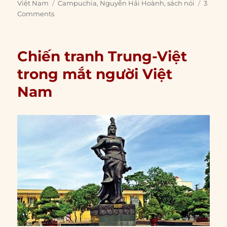
on
Tags
Việt Nam
Campuchia
,
Nguyễn Hải Hoành
,
sách nói
3
Comments
Chiến tranh Trung-Việt
trong mắt người Việt
Nam