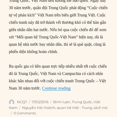
Trung Quốc, Việt Nam đều không thể nào quên. Ngày này
30 năm trước, quân đội Trung Quốc phát động “Cuộc chiến
tự vệ phản kích” Việt Nam trên biên giới Trung Việt. Cuộc
chiến tranh này đã trở thành vết thương khó có thể hàn gắn
giữa nhân dân hai nước. Nếu bỏ qua cuộc chiến đó để xem
xét “Mối quan hệ Trung Quốc-Việt Nam” hiện nay, dù là
quan hệ nhà nước hay nhân dân, thì sẽ là què quặt, cũng là
phiến diện không hoàn chỉnh.
Ba quốc gia có liên quan trực tiếp nhiều nhất tới cuộc chiến
đó là Trung Quốc, Việt Nam và Campuchia có cách nhìn
khác hẳn nhau đối với cuộc chiến tranh Trung Quốc – Việt
“Vì sao người VN ít thân t
Nam 30 năm trước.
Continue reading
Author
Posted
Categories
NCQT
17/02/2016
Bình luận
,
Trung Quốc
,
Việt
on
Tags
Nam
Nguyễn Hải Hoành
,
quan hệ Việt - Trung
,
sách nói
0 Comments