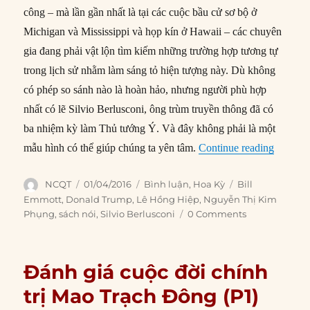
công – mà lần gần nhất là tại các cuộc bầu cử sơ bộ ở
Michigan và Mississippi và họp kín ở Hawaii – các chuyên
gia đang phải vật lộn tìm kiếm những trường hợp tương tự
trong lịch sử nhằm làm sáng tỏ hiện tượng này. Dù không
có phép so sánh nào là hoàn hảo, nhưng người phù hợp
nhất có lẽ Silvio Berlusconi, ông trùm truyền thông đã có
ba nhiệm kỳ làm Thủ tướng Ý. Và đây không phải là một
“Silvio
mẫu hình có thể giúp chúng ta yên tâm.
Continue reading
Author
Posted
Categories
Tags
NCQT
01/04/2016
Bình luận
,
Hoa Kỳ
Bill
on
Emmott
,
Donald Trump
,
Lê Hồng Hiệp
,
Nguyễn Thị Kim
Phụng
,
sách nói
,
Silvio Berlusconi
0 Comments
Đánh giá cuộc đời chính
trị Mao Trạch Đông (P1)