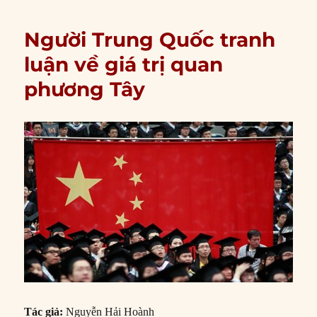
Người Trung Quốc tranh
luận về giá trị quan
phương Tây
Tác giả:
Nguyễn Hải Hoành