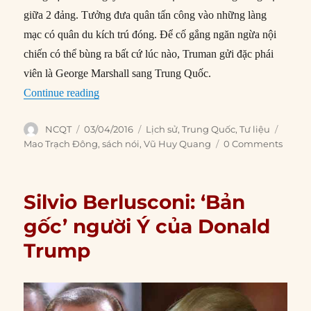
giữa 2 đảng. Tưởng đưa quân tấn công vào những làng
mạc có quân du kích trú đóng. Để cố gắng ngăn ngừa nội
chiến có thể bùng ra bất cứ lúc nào, Truman gửi đặc phái
viên là George Marshall sang Trung Quốc.
“Đánh giá cuộc đời chính trị Mao Trạch Đông (
Continue reading
Author
Posted
Categories
Tags
NCQT
03/04/2016
Lịch sử
,
Trung Quốc
,
Tư liệu
on
Mao Trạch Đông
,
sách nói
,
Vũ Huy Quang
0 Comments
Silvio Berlusconi: ‘Bản
gốc’ người Ý của Donald
Trump