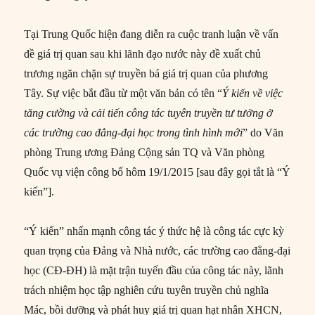
Tại Trung Quốc hiện đang diễn ra cuộc tranh luận về vấn
đề giá trị quan sau khi lãnh đạo nước này đề xuất chủ
trương ngăn chặn sự truyền bá giá trị quan của phương
Tây. Sự việc bắt đầu từ một văn bản có tên “
Ý kiến về việc
tăng cường và cải tiến công tác tuyên truyền tư tưởng ở
các trường cao đẳng-đại học trong tình hình mới
” do Văn
phòng Trung ương Đảng Cộng sản TQ và Văn phòng
Quốc vụ viện công bố hôm 19/1/2015 [sau đây gọi tắt là “Ý
kiến”].
“Ý kiến” nhấn mạnh công tác ý thức hệ là công tác cực kỳ
quan trọng của Đảng và Nhà nước, các trường cao đẳng-đại
học (CĐ-ĐH) là mặt trận tuyến đầu của công tác này, lãnh
trách nhiệm học tập nghiên cứu tuyên truyền chủ nghĩa
Mác, bồi dưỡng và phát huy giá trị quan hạt nhân XHCN,