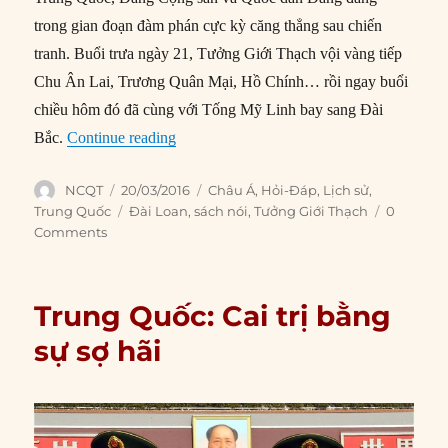
trong gian đoạn đàm phán cực kỳ căng thẳng sau chiến
tranh. Buổi trưa ngày 21, Tưởng Giới Thạch vội vàng tiếp
Chu Ân Lai, Trương Quân Mại, Hồ Chính… rồi ngay buổi
chiều hôm đó đã cùng với Tống Mỹ Linh bay sang Đài
“Tại sao Tưởng Giới Thạch chọn Đài Loa
Bắc.
Continue reading
Author
Posted
Categories
NCQT
20/03/2016
Châu Á
,
Hỏi-Đáp
,
Lịch sử
,
on
Tags
Trung Quốc
Đài Loan
,
sách nói
,
Tưởng Giới Thạch
0
Comments
Trung Quốc: Cai trị bằng
sự sợ hãi