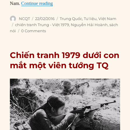
“Chiến tranh Trung-Việt trong mắt người
Nam.
Continue reading
Author
Posted
Categories
NCQT
22/02/2016
Trung Quốc
,
Tư liệu
,
Việt Nam
on
Tags
chiến tranh Trung - Việt 1979
,
Nguyễn Hải Hoành
,
sách
nói
0 Comments
Chiến tranh 1979 dưới con
mắt một viên tướng TQ