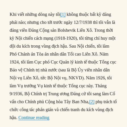
Khi viết những dòng này tôi
[1]
không thuộc bất kỳ đảng
phái nào; nhưng cho tới trước ngày 12/7/1938 thì tôi vẫn là
đảng viên Đảng Cộng sản Bolshevik Liên Xô. Trong thời
kỳ Nội chiến cách mạng (1918-1920), tôi từng chỉ huy một
đội du kích trong vùng địch hậu. Sau Nội chiến, tôi làm
Phó Chánh án Tòa án nhân dân Tối cao Liên Xô. Năm
1924, tôi làm Cục phó Cục Quản lý kinh tế thuộc Tổng cục
Bảo vệ Chính trị nhà nước (sau là Bộ Ủy viên nhân dân
Nội vụ Liên Xô, tức Bộ Nội vụ, NKVD). Năm 1926, tôi
làm Vụ trưởng Vụ kinh tế thuộc Tổng cục này. Tháng
9/1936, Bộ Chính trị Trung ương Đảng cử tôi sang làm Cố
vấn cho Chính phủ Cộng hòa Tây Ban Nha,
[2]
phụ trách tổ
chức công tác phản gián và chiến tranh du kích vùng địch
“Tự thuật của một trùm KGB bỏ trốn”
hậu.
Continue reading