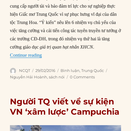
cung cấp người tài và bảo đảm trí lực cho sự nghiệp thực
hiện Giấc mơ Trung Quốc vì sự phục hưng vĩ đại của dân
tộc Trung Hoa. “Ý kiến” nêu lên 6 nhiệm vụ chủ yếu của
việc tăng cường và cải tiến công tác tuyên truyền tư tưởng ở
các trường CĐ-ĐH, trong đó nhiệm vụ thứ hai là tăng
cường giáo dục
giá trị quan hạt nhân XHCN
.
“Người Trung Quốc tranh luận về giá trị quan 
Continue reading
Author
Posted
Categories
Tags
NCQT
29/02/2016
Bình luận
,
Trung Quốc
on
Nguyễn Hải Hoành
,
sách nói
0 Comments
Người TQ viết về sự kiện
VN ‘xâm lược’ Campuchia