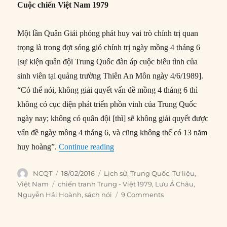
Cuộc chiến Việt Nam 1979
Một lần Quân Giải phóng phát huy vai trò chính trị quan
trọng là trong đợt sóng gió chính trị ngày mồng 4 tháng 6
[sự kiện quân đội Trung Quốc đàn áp cuộc biểu tình của
sinh viên tại quảng trường Thiên An Môn ngày 4/6/1989].
“Có thể nói, không giải quyết vấn đề mồng 4 tháng 6 thì
không có cục diện phát triển phồn vinh của Trung Quốc
ngày nay; không có quân đội [thì] sẽ không giải quyết được
vấn đề ngày mồng 4 tháng 6, và cũng không thể có 13 năm
“Chiến tranh 1979 dưới con mắt m
huy hoàng”.
Continue reading
Author
Posted
Categories
NCQT
18/02/2016
Lịch sử
,
Trung Quốc
,
Tư liệu
,
on
Tags
Việt Nam
chiến tranh Trung - Việt 1979
,
Lưu Á Châu
,
Nguyễn Hải Hoành
,
sách nói
9 Comments