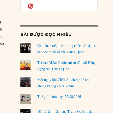
Podcast
của phe cánh hữu mới
Informatio
04/08/2026
Tại sao Trung Quốc phủ nhận cuộc gặp với
u
Ngoại trưởng Nhật Bản?
ới
04/08/2026
BÀI ĐƯỢC ĐỌC NHIỀU
òn
Điểm mù chiến lược của Trump tại Thái Bình
 đã
Dương
Giai đoạn tiếp theo trong cuộc trấn áp các
g trưởng hay không?”
03/08/2026
dân tộc thiểu số của Trung Quốc
Đặt cược vào thất bại: Các quỹ đầu tư mạo
Tại sao AI lại là một rủi ro đối với Đảng
hiểm quốc gia và khía cạnh chính trị của vốn
Cộng sản Trung Quốc
rủi ro
02/08/2026
Mối nguy khi Châu Âu do dự hỗ trợ
phòng không cho Ukraine
Làm thế nào để kết thúc Chiến tranh Iran?
01/08/2026
Thế giới hôm nay: 07/08/2026
Chiến lược kế tiếp của Bắc Kinh ở Biển Đông
31/07/2026
Nỗ lực âm thầm của Trung Quốc nhằm