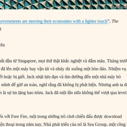
governments are steering their economies with a lighter touch
”,
The
9
yên
bắt đầu từ Singapore, mọi thứ thật khắc nghiệt và đẫm máu. Tháng trướ
 đã lên một máy bay vận tải và nhảy dù xuống một hòn đảo. Nhiệm vụ
iết hoặc bị giết. Jack nhặt lựu đạn và tìm đường đến một nhà máy bỏ
 mình để giữ an toàn, nghĩ rằng đã không bị phát hiện. Nhưng anh ta đ
 là sự im lặng bao trùm. Jack đã một lần nữa không thể vượt qua level
 với Free Fire, một trong những trò chơi chiến đấu được download
ện thoại trong năm nay. Nhà phát triển của nó là Sea Group, một công 