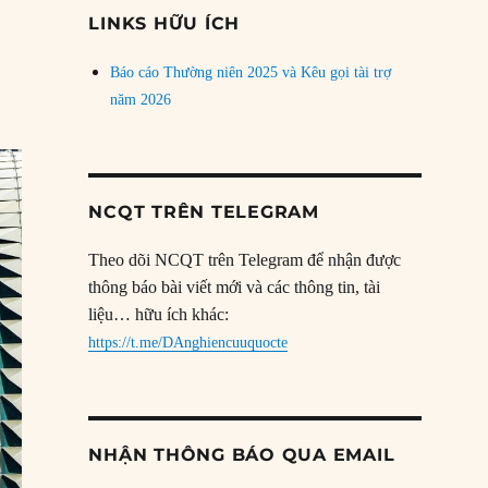
đề
LINKS HỮU ÍCH
Báo cáo Thường niên 2025 và Kêu gọi tài trợ
năm 2026
NCQT TRÊN TELEGRAM
Theo dõi NCQT trên Telegram để nhận được
thông báo bài viết mới và các thông tin, tài
liệu… hữu ích khác:
https://t.me/DAnghiencuuquocte
NHẬN THÔNG BÁO QUA EMAIL