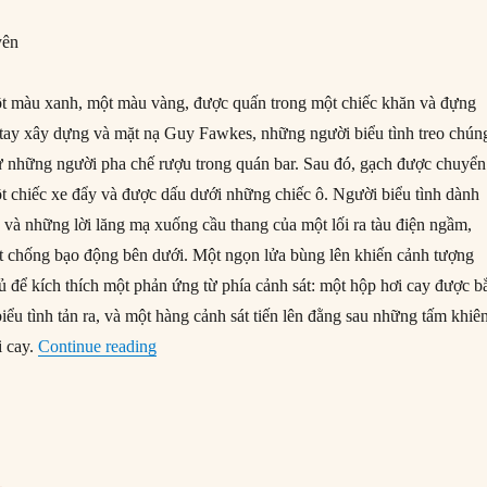
yên
t màu xanh, một màu vàng, được quấn trong một chiếc khăn và đựng
 tay xây dựng và mặt nạ Guy Fawkes, những người biểu tình treo chún
hư những người pha chế rượu trong quán bar. Sau đó, gạch được chuyển
ột chiếc xe đẩy và được dấu dưới những chiếc ô. Người biểu tình dành
và những lời lăng mạ xuống cầu thang của một lối ra tàu điện ngầm,
t chống bạo động bên dưới. Một ngọn lửa bùng lên khiến cảnh tượng
ủ để kích thích một phản ứng từ phía cảnh sát: một hộp hơi cay được b
iểu tình tản ra, và một hàng cảnh sát tiến lên đằng sau những tấm khiê
“Bốn con hổ châu Á: Bất ổn xã hội có phải vì th
 cay.
Continue reading