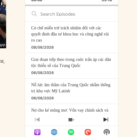
RATE
EPISODE
Search
Episodes
Cơ chế miễn trừ trách nhiệm đối với các
quyết định đầu tư khoa học và công nghệ rủi
ro cao
08/08/2026
Giai đoạn tiếp theo trong cuộc trấn áp các dân
st,
tộc thiểu số của Trung Quốc
06/08/2026
Nỗ lực âm thầm của Trung Quốc nhằm thống
trị khu vực Mỹ Latinh
06/08/2026
Nợ cho kẻ mộng mơ: Vốn vay chính sách và
giới hạn của việc cho startup vay vốn
à
PREVIOUS
SHOW
NEXT
05/08/2026
EPISODE
EPISODES
EPISODE
Show
LIST
Mỹ Latinh đang trở thành “phòng thí nghiệm”