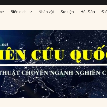
me
Biên dịch
Nhân vật
Sự kiện
Hỏi-Đáp
Đi