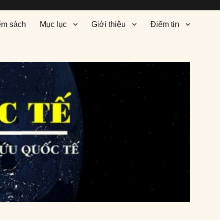
ểm sách
Mục lục
Giới thiệu
Điểm tin