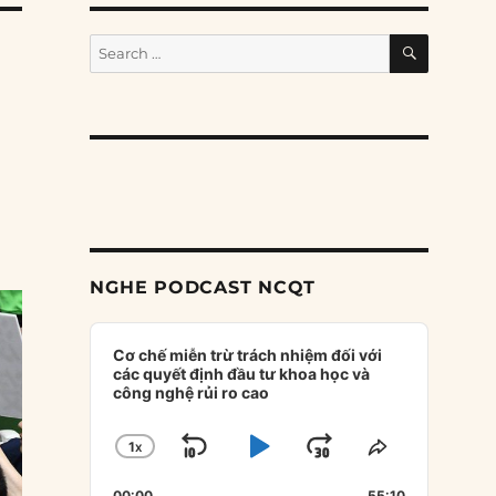
SEARCH
Search
for:
NGHE PODCAST NCQT
Audio
Player
Cơ chế miễn trừ trách nhiệm đối với
các quyết định đầu tư khoa học và
công nghệ rủi ro cao
1
X
SKIP
PLAY
JUMP
CHANGE
SHARE
PLAYBACK
THIS
BACKWARD
PAUSE
FORWARD
00:00
55:10