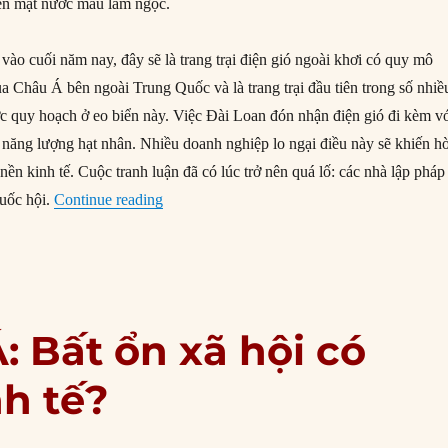
rên mặt nước màu lam ngọc.
vào cuối năm nay, đây sẽ là trang trại điện gió ngoài khơi có quy mô
a Châu Á bên ngoài Trung Quốc và là trang trại đầu tiên trong số nhiề
ược quy hoạch ở eo biển này. Việc Đài Loan đón nhận điện gió đi kèm v
n năng lượng hạt nhân. Nhiều doanh nghiệp lo ngại điều này sẽ khiến h
 nền kinh tế. Cuộc tranh luận đã có lúc trở nên quá lố: các nhà lập pháp
“Bốn con hổ châu Á: Dân chủ có tốt cho tăn
quốc hội.
Continue reading
: Bất ổn xã hội có
nh tế?