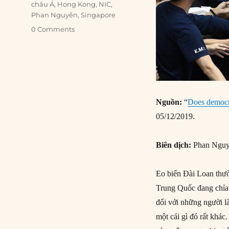
châu Á
,
Hong Kong
,
NIC
,
Phan Nguyên
,
Singapore
0 Comments
Nguồn:
“
Does democra
05/12/2019.
Biên dịch:
Phan Ngu
Eo biển Đài Loan thườ
Trung Quốc đang chỉa 
đối với những người là
một cái gì đó rất khác.