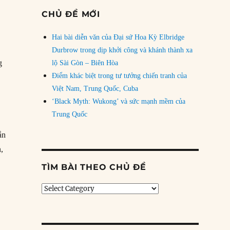
CHỦ ĐỀ MỚI
Hai bài diễn văn của Đại sứ Hoa Kỳ Elbridge
Durbrow trong dịp khởi công và khánh thành xa
g
lộ Sài Gòn – Biên Hòa
Điểm khác biệt trong tư tưởng chiến tranh của
Việt Nam, Trung Quốc, Cuba
‘Black Myth: Wukong’ và sức mạnh mềm của
Trung Quốc
ắn
n,
ất bại kinh tế?”
TÌM BÀI THEO CHỦ ĐỀ
Tìm
bài
theo
chủ