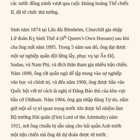
các nước đồng minh vượt qua cuộc khủng hoảng Thế chiến
II, đã từ chức thủ tướng.
Sinh năm 1874 tại Lâu đài Blenheim, Churchill gia nhập
th
Lữ đoàn Kỵ binh Thứ 4 (4
Queen’s Own Hussars) sau khi
cha ông mất năm 1895. Trong 5 năm sau đó, ông đạt được
một sự nghiệp quân đội lừng lẫy, phục vụ tại Ấn Độ,
Sudan, và Nam Phi, và đích thân tham gia nhiều trận chiến.
Năm 1899, ông rời quân ngũ để tập trung vào sự nghiệp
văn học và chính trị, và đến năm 1900, ông được bầu vào
Quốc hội với tư cách là nghị sĩ Đảng Bảo thủ của khu vực
bầu cử Oldham. Năm 1904, ông gia nhập đảng Tự do, nắm
giữ một số vị trí quan trọng trước khi được bổ nhiệm làm
Bộ trưởng Hải quân (First Lord of the Admiralty) năm
1911, nơi ông chuẩn bị sẵn sàng cho hải quân Anh trước
một trận chiến mà ông đã dự đoán được từ trước.