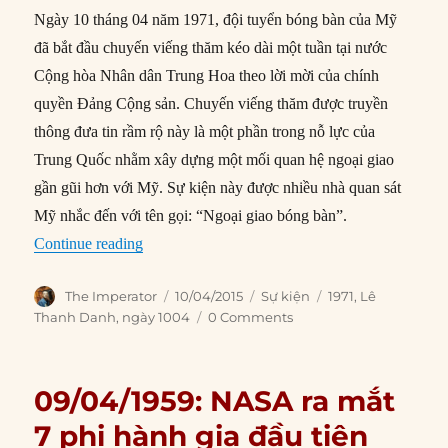
Ngày 10 tháng 04 năm 1971, đội tuyển bóng bàn của Mỹ
đã bắt đầu chuyến viếng thăm kéo dài một tuần tại nước
Cộng hòa Nhân dân Trung Hoa theo lời mời của chính
quyền Đảng Cộng sản. Chuyến viếng thăm được truyền
thông đưa tin rầm rộ này là một phần trong nỗ lực của
Trung Quốc nhằm xây dựng một mối quan hệ ngoại giao
gần gũi hơn với Mỹ. Sự kiện này được nhiều nhà quan sát
Mỹ nhắc đến với tên gọi: “Ngoại giao bóng bàn”.
“10/04/1971: Ngoại giao bóng bàn Mỹ – Trung 
Continue reading
Author
Posted
Categories
Tags
The Imperator
10/04/2015
Sự kiện
1971
,
Lê
on
Thanh Danh
,
ngày 1004
0 Comments
09/04/1959: NASA ra mắt
7 phi hành gia đầu tiên