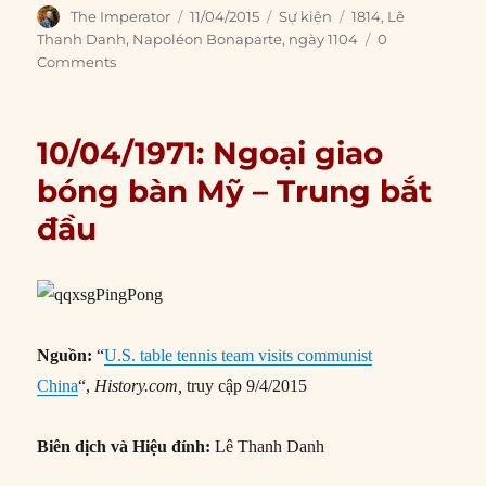
Author
Posted
Categories
Tags
The Imperator
11/04/2015
Sự kiện
1814
,
Lê
on
Thanh Danh
,
Napoléon Bonaparte
,
ngày 1104
0
Comments
10/04/1971: Ngoại giao
bóng bàn Mỹ – Trung bắt
đầu
Nguồn:
“
U.S. table tennis team visits communist
China
“,
History.com,
truy cập 9/4/2015
Biên dịch và Hiệu đính:
Lê Thanh Danh