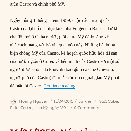
giữa Castro và chính phủ Mỹ.
Ngày mùng 1 tháng 1 năm 1959, cuộc cách mạng của
Castro đã lật đổ nhà độc tài Cuba Fulgencio Batista. Từ khi
chế độ mới ở Cuba ra đời, giới chức Mỹ đã lo lắng về
nhà cách mạng với bộ râu quai nón này. Những bài hùng
biện chống Mỹ của Castro, kế hoạch quốc hữu hóa tài sản
của nước ngoài ở Cuba, và liên minh của Castro với một số
người được cho là tả khuynh (bao gồm cả Che Guevara,
người phó của Castro) đã nhắc các nhà ngoại giao Mỹ phải
“15/04/1959: Fidel Castro tớ
để mắt tới Castro.
Continue reading
Author
Posted
Categories
Tags
Hoang Nguyen
15/04/2015
Sự kiện
1959
,
Cuba
,
on
Fidel Castro
,
Hoa Kỳ
,
ngày 1504
0 Comments