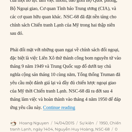
của một nỗ lực làm việc nhóm, bao gồm Bộ Quốc phòng,
Bộ Ngoại giao, Cơ quan Tình báo Trung ương (CIA), và
các cơ quan hữu quan khác. NSC-68 đã đặt nền tảng cho
chính sách Chiến tranh Lạnh của Mỹ trong hai thập niên
sau đó.
Phải đối mặt với những quan ngại về chính sách đối ngoại,
đặc biệt là việc Liên Xô thử thành công bom nguyên tử vào
tháng 9 năm 1949 và Trung Quốc sụp đổ dưới tay chủ
nghĩa cộng sản tháng 10 cùng năm, Tổng thống Truman đã
yêu cầu một đánh giá lại và đầy đủ chiến lược ngoại giao
của Mỹ thời Chiến tranh Lạnh. NSC-68 đã ra đời sau 4
tháng làm việc và hoàn thành vào tháng 4 năm 1950 để đáp
“14/04/1950: Nền tảng Chính 
ứng yêu cầu này.
Continue reading
Author
Posted
Categories
Tags
Hoang Nguyen
14/04/2015
Sự kiện
1950
,
Chiến
on
tranh Lạnh
,
ngày 1404
,
Nguyễn Huy Hoàng
,
NSC-68
0