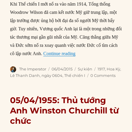
Khi Thế chiến I mới nổ ra vào năm 1914, Tổng thống
Woodrow Wilson đã cam kết nước Mỹ giữ trung lập, một
lập trường được ủng hộ bởi đại đa số người Mỹ thời bấy
giờ. Tuy nhiên, Vương quốc Anh lại là một trong những đối
tác thương mại gần gũi nhất của Mỹ. Căng thẳng giữa Mỹ
và Đức sớm nổ ra xoay quanh việc nước Đức cố tìm cách
“06/04/1917: Hoa Kỳ chính th
cô lập nước Anh.
Continue reading
Author
Posted
Categories
Tags
The Imperator
06/04/2015
Sự kiện
1917
,
Hoa Kỳ
,
on
Lê Thanh Danh
,
ngày 0604
,
Thế chiến I
0 Comments
05/04/1955: Thủ tướng
Anh Winston Churchill từ
chức