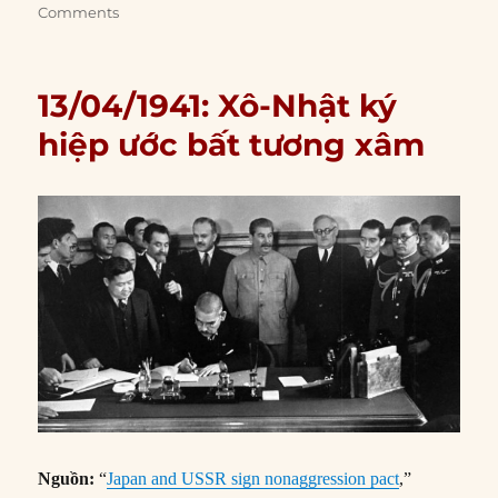
Comments
13/04/1941: Xô-Nhật ký
hiệp ước bất tương xâm
Nguồn:
“
Japan and USSR sign nonaggression pact
,”