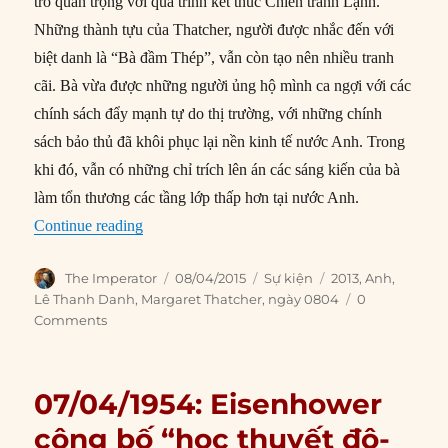
trò quan trọng với quá trình kết thúc Chiến tranh Lạnh.
Những thành tựu của Thatcher, người được nhắc đến với
biệt danh là “Bà đầm Thép”, vẫn còn tạo nên nhiều tranh
cãi. Bà vừa được những người ủng hộ mình ca ngợi với các
chính sách đẩy mạnh tự do thị trường, với những chính
sách bảo thủ đã khôi phục lại nền kinh tế nước Anh. Trong
khi đó, vẫn có những chỉ trích lên án các sáng kiến của bà
làm tổn thương các tầng lớp thấp hơn tại nước Anh.
“08/04/2013: Cựu thủ tướng Anh Margaret That
Continue reading
Author
Posted
Categories
Tags
The Imperator
08/04/2015
Sự kiện
2013
,
Anh
,
on
Lê Thanh Danh
,
Margaret Thatcher
,
ngày 0804
0
Comments
07/04/1954: Eisenhower
công bố “học thuyết đô-