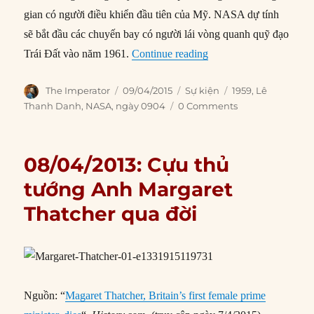
gian có người điều khiển đầu tiên của Mỹ. NASA dự tính
sẽ bắt đầu các chuyến bay có người lái vòng quanh quỹ đạo
“09/04/1959: NASA ra m
Trái Đất vào năm 1961.
Continue reading
Author
Posted
Categories
Tags
The Imperator
09/04/2015
Sự kiện
1959
,
Lê
on
Thanh Danh
,
NASA
,
ngày 0904
0 Comments
08/04/2013: Cựu thủ
tướng Anh Margaret
Thatcher qua đời
Nguồn: “
Magaret Thatcher, Britain’s first female prime