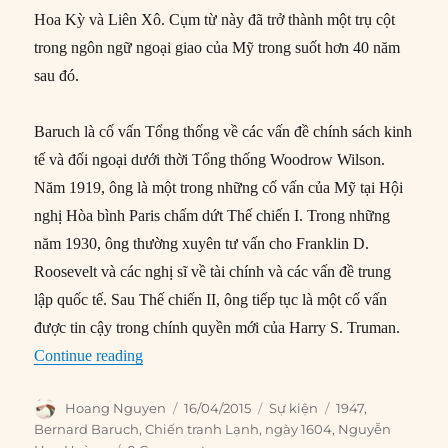
Hoa Kỳ và Liên Xô. Cụm từ này đã trở thành một trụ cột
trong ngôn ngữ ngoại giao của Mỹ trong suốt hơn 40 năm
sau đó.
Baruch là cố vấn Tổng thống về các vấn đề chính sách kinh
tế và đối ngoại dưới thời Tổng thống Woodrow Wilson.
Năm 1919, ông là một trong những cố vấn của Mỹ tại Hội
nghị Hòa bình Paris chấm dứt Thế chiến I. Trong những
năm 1930, ông thường xuyên tư vấn cho Franklin D.
Roosevelt và các nghị sĩ về tài chính và các vấn đề trung
lập quốc tế. Sau Thế chiến II, ông tiếp tục là một cố vấn
được tin cậy trong chính quyền mới của Harry S. Truman.
“16/04/1947: Thuật ngữ “Chiến tranh Lạnh” ra 
Continue reading
Author
Posted
Categories
Tags
Hoang Nguyen
16/04/2015
Sự kiện
1947
,
on
Bernard Baruch
,
Chiến tranh Lạnh
,
ngày 1604
,
Nguyễn