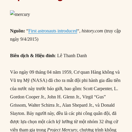
Nguồn:
“
First astronauts introduced
“,
history.com
(truy cập
ngày 9/4/2015)
Biên dịch & Hiệu đính
: Lê Thanh Danh
Vào ngày 09 tháng 04 năm 1959, Cơ quan Hàng không và
Vũ trụ Mỹ (NASA) đã cho ra mắt đội phi hành gia đầu tiên
của nước này trước báo giới, bao gồm: Scott Carpenter, L.
Gordon Cooper Jr., John H. Glenn Jr., Virgil “Gus”
Grissom, Walter Schirra Jr., Alan Shepard Jr., và Donald
Slayton. Bảy người này, đều là các phi công quân đội, đã
được lựa chọn một cách kỹ lưỡng từ một nhóm 32 ứng cử
viên tham gia trong
Project Mercury
, chương trình không