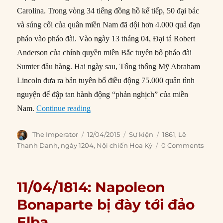
Carolina. Trong vòng 34 tiếng đồng hồ kế tiếp, 50 đại bác
và súng cối của quân miền Nam đã dội hơn 4.000 quả đạn
pháo vào pháo đài. Vào ngày 13 tháng 04, Đại tá Robert
Anderson của chính quyền miền Bắc tuyên bố pháo đài
Sumter đầu hàng. Hai ngày sau, Tổng thống Mỹ Abraham
Lincoln đưa ra bản tuyên bố điều động 75.000 quân tình
nguyện để đập tan hành động “phản nghịch” của miền
“12/04/1861: Nội chiến Hoa Kỳ bùng nổ
Nam.
Continue reading
Author
Posted
Categories
Tags
The Imperator
12/04/2015
Sự kiện
1861
,
Lê
on
Thanh Danh
,
ngày 1204
,
Nội chiến Hoa Kỳ
0 Comments
11/04/1814: Napoleon
Bonaparte bị đày tới đảo
Elba