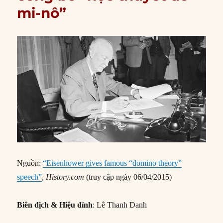
mi-nô”
Nguồn:
“Eisenhower gives famous “domino theory”
speech”
,
History.com
(truy cập ngày 06/04/2015)
Biên dịch & Hiệu đính
: Lê Thanh Danh