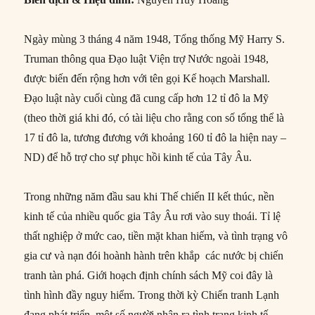
Ngày mùng 3 tháng 4 năm 1948, Tổng thống Mỹ Harry S.
Truman thông qua Đạo luật Viện trợ Nước ngoài 1948,
được biến đến rộng hơn với tên gọi Kế hoạch Marshall.
Đạo luật này cuối cùng đã cung cấp hơn 12 tỉ đô la Mỹ
(theo thời giá khi đó, có tài liệu cho rằng con số tổng thể là
17 tỉ đô la, tương đương với khoảng 160 tỉ đô la hiện nay –
ND) để hỗ trợ cho sự phục hồi kinh tế của Tây Âu.
Trong những năm đầu sau khi Thế chiến II kết thúc, nền
kinh tế của nhiều quốc gia Tây Âu rơi vào suy thoái. Tỉ lệ
thất nghiệp ở mức cao, tiền mặt khan hiếm, và tình trạng vô
gia cư và nạn đói hoành hành trên khắp các nước bị chiến
tranh tàn phá. Giới hoạch định chính sách Mỹ coi đây là
tình hình đầy nguy hiểm. Trong thời kỳ Chiến tranh Lạnh
đang phát triển, một số người nhận ra tình trạng kinh tế