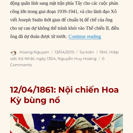
động quân lính sang mặt trận phía Tây cho các cuộc phản
công lớn trong giai đoạn 1939-1941, và cho lãnh đạo Xô
viết Joseph Stalin thời gian để chuẩn bị đế chế của ông
cho sự can dự không thể tránh khỏi vào Thế chiến II, điều
“13/04/1941: Xô
ông đã dự đoán được từ trước.
Continue reading
Author
Posted
Categories
Tags
Hoang Nguyen
13/04/2015
Sự kiện
1941
,
Hiệp
on
ước Xô-Nhật
,
ngày 1304
,
Nguyễn Huy Hoàng
0
Comments
12/04/1861: Nội chiến Hoa
Kỳ bùng nổ