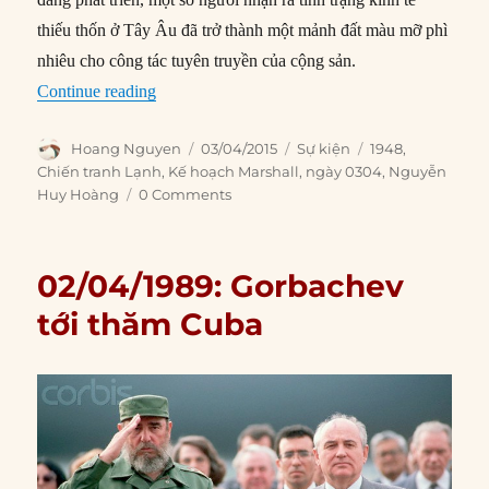
thiếu thốn ở Tây Âu đã trở thành một mảnh đất màu mỡ phì
nhiêu cho công tác tuyên truyền của cộng sản.
“03/04/1948: Kế hoạch Marshall được thông qu
Continue reading
Author
Posted
Categories
Tags
Hoang Nguyen
03/04/2015
Sự kiện
1948
,
on
Chiến tranh Lạnh
,
Kế hoạch Marshall
,
ngày 0304
,
Nguyễn
Huy Hoàng
0 Comments
02/04/1989: Gorbachev
tới thăm Cuba