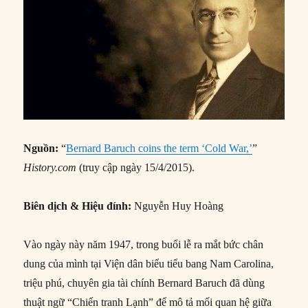
Nguồn:
“
Bernard Baruch coins the term ‘Cold War,’
”
History.com
(truy cập ngày 15/4/2015).
Biên dịch & Hiệu đính:
Nguyễn Huy Hoàng
Vào ngày này năm 1947, trong buổi lễ ra mắt bức chân
dung của mình tại Viện dân biểu tiểu bang Nam Carolina,
triệu phú, chuyên gia tài chính Bernard Baruch đã dùng
thuật ngữ “Chiến tranh Lạnh” để mô tả mối quan hệ giữa