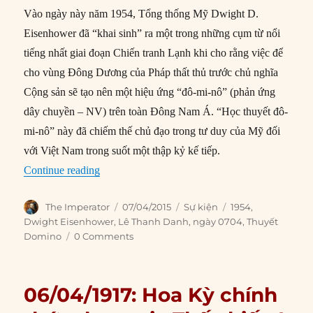
Vào ngày này năm 1954, Tổng thống Mỹ Dwight D.
Eisenhower đã “khai sinh” ra một trong những cụm từ nổi
tiếng nhất giai đoạn Chiến tranh Lạnh khi cho rằng việc để
cho vùng Đông Dương của Pháp thất thủ trước chủ nghĩa
Cộng sản sẽ tạo nên một hiệu ứng “đô-mi-nô” (phản ứng
dây chuyền – NV) trên toàn Đông Nam Á. “Học thuyết đô-
mi-nô” này đã chiếm thế chủ đạo trong tư duy của Mỹ đối
với Việt Nam trong suốt một thập kỷ kế tiếp.
“07/04/1954: Eisenhower công bố “học thuyết 
Continue reading
Author
Posted
Categories
Tags
The Imperator
07/04/2015
Sự kiện
1954
,
on
Dwight Eisenhower
,
Lê Thanh Danh
,
ngày 0704
,
Thuyết
Domino
0 Comments
06/04/1917: Hoa Kỳ chính