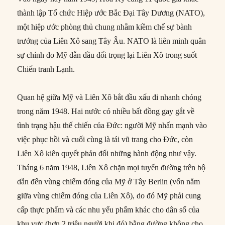
thành lập Tổ chức Hiệp ước Bắc Đại Tây Dương (NATO),
một hiệp ước phòng thủ chung nhằm kiềm chế sự bành
trướng của Liên Xô sang Tây Âu. NATO là liên minh quân
sự chính do Mỹ dẫn đầu đối trọng lại Liên Xô trong suốt
Chiến tranh Lạnh.
Quan hệ giữa Mỹ và Liên Xô bắt đầu xấu đi nhanh chóng
trong năm 1948. Hai nước có nhiều bất đồng gay gắt về
tình trạng hậu thế chiến của Đức: người Mỹ nhấn mạnh vào
việc phục hồi và cuối cùng là tái vũ trang cho Đức, còn
Liên Xô kiên quyết phản đối những hành động như vậy.
Tháng 6 năm 1948, Liên Xô chặn mọi tuyến đường trên bộ
dẫn đến vùng chiếm đóng của Mỹ ở Tây Berlin (vốn nằm
giữa vùng chiếm đóng của Liên Xô), do đó Mỹ phải cung
cấp thực phẩm và các nhu yếu phẩm khác cho dân số của
khu vực (hơn 2 triệu người khi đó) bằng đường không cho