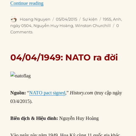
“05/04/1955: Thủ tướng Anh Winston Churchill
Continue reading
Author
Posted
Categories
Tags
Hoang Nguyen
05/04/2015
Sự kiện
1955
,
Anh
,
on
ngày 0504
,
Nguyễn Huy Hoàng
,
Winston Churchill
0
Comments
04/04/1949: NATO ra đời
Nguồn:
“
NATO pact signed
,”
History.com
(truy cập ngày
03/4/2015).
Biên dịch & Hiệu đính:
Nguyễn Huy Hoàng
Vào ngày này năm 1949, Hoa Kỳ cùng 11 quốc gia khác