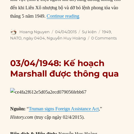
đến khi Liên Xô nhượng bộ và dỡ bỏ lệnh phong tỏa vào
“04/04/1949: NATO ra đời”
tháng 5 năm 1949.
Continue reading
Author
Posted
Categories
Tags
Hoang Nguyen
04/04/2015
Sự kiện
1949
,
on
NATO
,
ngày 0404
,
Nguyễn Huy Hoàng
0 Comments
03/04/1948: Kế hoạch
Marshall được thông qua
Nguồn:
“
Truman signs Foreign Assistance Act
,”
History.com
(truy cập ngày 02/4/2015).
Biên dịch & Hiệu đính:
Nguyễn Huy Hoàng